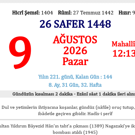
Hicrî Şemsî:
1404
Rûmî:
27 Temmuz 1442
Hızır:
26 SAFER 1448
9
AĞUSTOS
Mahallî
2026
12:1
Pazar
Yılın 221. günü, Kalan Gün : 144
8. Ay, 31 Gün, 32. Hafta
Gündüzün kısalması 2 dakika - Ezânî sâat 1 dakika ileri alını
Dul ve yetimlerin ihtiyacına koşanlar, gündüz (nâfile) oruç tutup,
ibâdetle geçiren gibidir. Hadîs-i şerîf
ultan Yıldırım Bâyezid Hân’ın taht’a çıkması (1389) Nagazaki’ye i
bombası atıldı (1945)