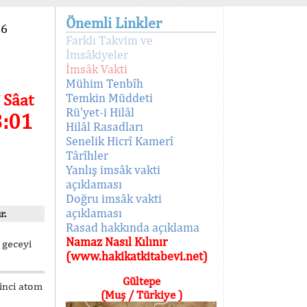
Önemli Linkler
96
Farklı Takvim ve
İmsâkiyeler
İmsâk Vakti
Mühim Tenbîh
 Sâat
Temkin Müddeti
Rü'yet-i Hilâl
3:01
Hilâl Rasadları
Senelik Hicrî Kamerî
Târîhler
Yanlış imsâk vakti
açıklaması
Doğru imsâk vakti
açıklaması
r.
Rasad hakkında açıklama
Namaz Nasıl Kılınır
 geceyi
(www.hakikatkitabevi.net)
Gültepe
kinci atom
(Muş / Türkiye )