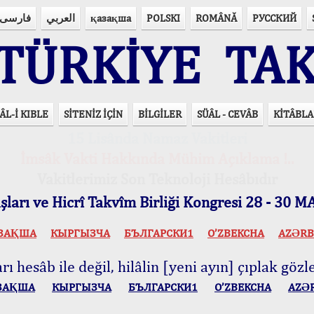
فارسی
العربي
қазақша
POLSKI
ROMÂNĂ
РУССКИЙ
ÜRKİYE TAK
ÂL-İ KIBLE
SİTENİZ İÇİN
BİLGİLER
SÜÂL - CEVÂB
KİTÂBLA
15 Lisânda Namaz Vakitleri
İmsâk Vakti Hakkında Mühim Açıklama !..
Vakitlerimiz Son Teknoloji Hesâbıdır
ları ve Hicrî Takvîm Birliği Kongresi 28 - 30
ЗАҚША
КЫPГЫЗЧA
БЪЛГАРСКИ1
O’ZBEKCHA
AZӘRB
ı hesâb ile değil, hilâlin [yeni ayın] çıplak gözle
ЗАҚША
КЫPГЫЗЧA
БЪЛГАРСКИ1
O’ZBEKCHA
AZӘ