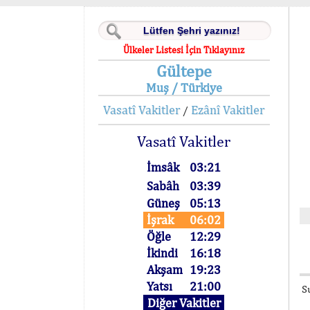
Ülkeler Listesi İçin Tıklayınız
Gültepe
Muş / Türkiye
Vasatî Vakitler
Ezânî Vakitler
/
Vasatî Vakitler
İmsâk
03:21
Sabâh
03:39
Güneş
05:13
İşrak
06:02
Öğle
12:29
İkindi
16:18
Akşam
19:23
Yatsı
21:00
S
Diğer Vakitler