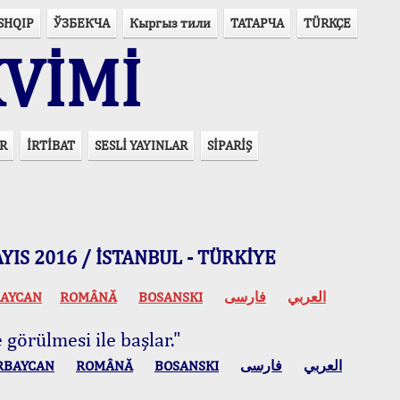
SHQIP
ЎЗБЕКЧА
Кыргыз тили
ТАТАРЧА
TÜRKÇE
VİMİ
R
İRTİBAT
SESLİ YAYINLAR
SİPARİŞ
 MAYIS 2016 / İSTANBUL - TÜRKİYE
AYCAN
ROMÂNĂ
BOSANSKI
فارسی
العربي
 görülmesi ile başlar."
RBAYCAN
ROMÂNĂ
BOSANSKI
فارسی
العربي