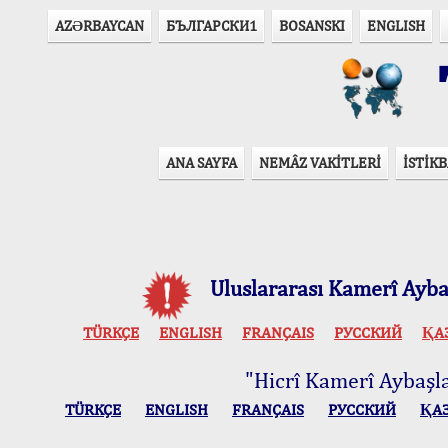
AZӘRBAYCAN
БЪЛГАРСКИ1
BOSANSKI
ENGLISH
T
ANA SAYFA
NEMÂZ VAKİTLERİ
İSTİKB
Uluslararası Kamerî Aybaş
TÜRKÇE
ENGLISH
FRANÇAIS
РУССКИЙ
ҚА
"Hicrî Kamerî Aybaşlar
TÜRKÇE
ENGLISH
FRANÇAIS
РУССКИЙ
ҚА