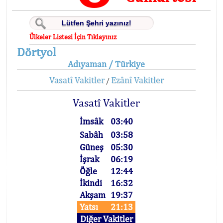
Ülkeler Listesi İçin Tıklayınız
Dörtyol
Adıyaman / Türkiye
Vasatî Vakitler
Ezânî Vakitler
/
Vasatî Vakitler
İmsâk
03:40
Sabâh
03:58
Güneş
05:30
İşrak
06:19
Öğle
12:44
İkindi
16:32
Akşam
19:37
Yatsı
21:13
Diğer Vakitler