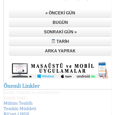
« ÖNCEKI GÜN
BUGÜN
SONRAKI GÜN »
TARIH
ARKA YAPRAK
Önemli Linkler
Farklı Takvim ve İmsâkiyeler
İmsâk Vakti
Mühim Tenbîh
Temkin Müddeti
Rü'yet-i Hilâl