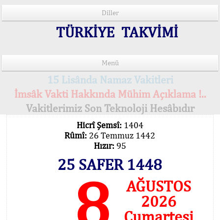
Diller
TÜRKİYE TAKVİMİ
Menü
15 Lisânda Namaz Vakitleri
İmsâk Vakti Hakkında Mühim Açıklama !..
Vakitlerimiz Son Teknoloji Hesâbıdır
Hicrî Şemsî:
1404
Rûmî:
26 Temmuz 1442
Hızır:
95
25 SAFER 1448
8
AĞUSTOS
2026
Cumartesi