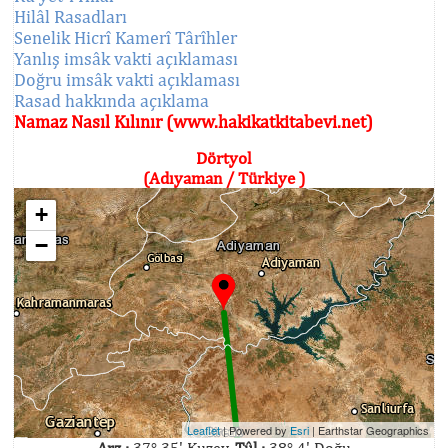
Hilâl Rasadları
Senelik Hicrî Kamerî Târîhler
Yanlış imsâk vakti açıklaması
Doğru imsâk vakti açıklaması
Rasad hakkında açıklama
Namaz Nasıl Kılınır (www.hakikatkitabevi.net)
Dörtyol
(Adıyaman / Türkiye )
+
−
Leaflet
| Powered by
Esri
|
Earthstar Geographics
Arz :
37° 35' Kuzey,
Tûl :
38° 4' Doğu