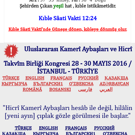
Şehirden Çıkan
yeşil
hat , kıble istikâmetidir.
Kıble Sâati Vakti 12:24
Kıble Sâati Vakti'nde Güneşe dönen, kıbleye dönmüş olur.
Uluslararası Kamerî Aybaşları ve Hicrî
Takvîm Birliği Kongresi 28 - 30 MAYIS 2016 /
İSTANBUL - TÜRKİYE
TÜRKÇE
ENGLISH
FRANÇAIS
РУССКИЙ
ҚАЗАҚША
КЫPГЫЗЧA
БЪЛГАРСКИ1
O’ZBEKCHA
AZӘRBAYCAN
ROMÂNĂ
BOSANSKI
فارسی
العربي
"Hicrî Kamerî Aybaşları hesâb ile değil, hilâlin
[yeni ayın] çıplak gözle görülmesi ile başlar."
TÜRKÇE
ENGLISH
FRANÇAIS
РУССКИЙ
ҚАЗАҚША
КЫPГЫЗЧA
БЪЛГАРСКИ1
O’ZBEKCHA