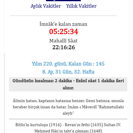
Aylık Vakitler
Yıllık Vakitler
İmsâk'e kalan zaman
05:25:34
Mahallî Sâat
22:16:26
Yılın 220. günü, Kalan Gün : 145
8. Ay, 31 Gün, 32. Hafta
Gündüzün kısalması 2 dakika - Ezânî sâat 1 dakika ileri
alınır.
Âlimin hatası, kaptanın hatasına benzer. Gemi batınca, onunla
beraber birçok insan da batar. İmâm-ı Mâverdî “Rahmetullahi
aleyh”
Bitlis’in kurtuluşu (1916) - Revan’ın fethi (1635) Sultan IV.
Mehmed Hân’ın taht’a çıkması (1648)