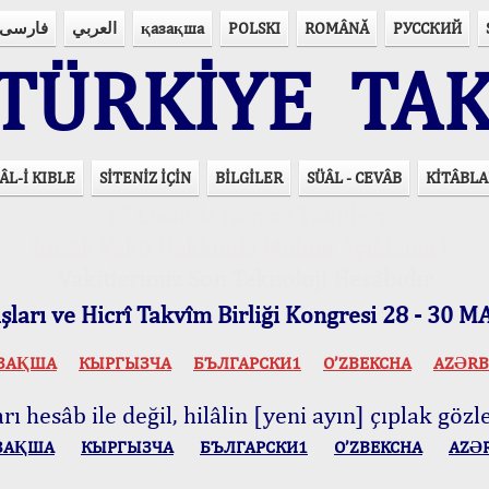
فارسی
العربي
қазақша
POLSKI
ROMÂNĂ
РУССКИЙ
ÜRKİYE TAK
ÂL-İ KIBLE
SİTENİZ İÇİN
BİLGİLER
SÜÂL - CEVÂB
KİTÂBLA
15 Lisânda Namaz Vakitleri
İmsâk Vakti Hakkında Mühim Açıklama !..
Vakitlerimiz Son Teknoloji Hesâbıdır
ları ve Hicrî Takvîm Birliği Kongresi 28 - 30
ЗАҚША
КЫPГЫЗЧA
БЪЛГАРСКИ1
O’ZBEKCHA
AZӘRB
ı hesâb ile değil, hilâlin [yeni ayın] çıplak gözle
ЗАҚША
КЫPГЫЗЧA
БЪЛГАРСКИ1
O’ZBEKCHA
AZӘ