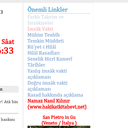
Önemli Linkler
93
Farklı Takvim ve
İmsâkiyeler
İmsâk Vakti
Mühim Tenbîh
 Sâat
Temkin Müddeti
Rü'yet-i Hilâl
6:33
Hilâl Rasadları
Senelik Hicrî Kamerî
Târîhler
Yanlış imsâk vakti
açıklaması
Doğru imsâk vakti
açıklaması
r.
Rasad hakkında açıklama
Namaz Nasıl Kılınır
! Atâ bin
(www.hakikatkitabevi.net)
San Pietro in Gu
 baskını
(Veneto / İtalya )