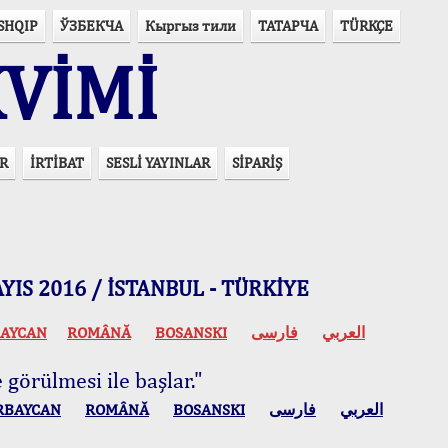
SHQIP
ЎЗБЕКЧА
Кыргыз тили
ТАТАРЧА
TÜRKÇE
VİMİ
R
İRTİBAT
SESLİ YAYINLAR
SİPARİŞ
 MAYIS 2016 / İSTANBUL - TÜRKİYE
AYCAN
ROMÂNĂ
BOSANSKI
فارسی
العربي
 görülmesi ile başlar."
RBAYCAN
ROMÂNĂ
BOSANSKI
فارسی
العربي