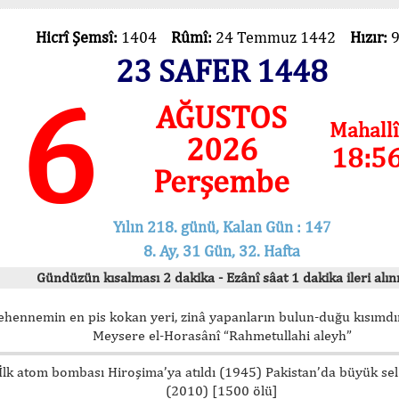
Hicrî Şemsî:
1404
Rûmî:
24 Temmuz 1442
Hızır:
23 SAFER 1448
6
AĞUSTOS
Mahallî
2026
18:5
Perşembe
Yılın 218. günü, Kalan Gün : 147
8. Ay, 31 Gün, 32. Hafta
Gündüzün kısalması 2 dakika - Ezânî sâat 1 dakika ileri alını
ehennemin en pis kokan yeri, zinâ yapanların bulun-duğu kısımdır
Meysere el-Horasânî “Rahmetullahi aleyh”
İlk atom bombası Hiroşima’ya atıldı (1945) Pakistan’da büyük sel
(2010) [1500 ölü]