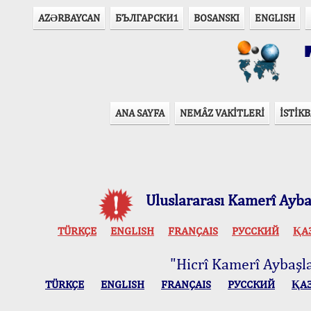
AZӘRBAYCAN
БЪЛГАРСКИ1
BOSANSKI
ENGLISH
T
ANA SAYFA
NEMÂZ VAKİTLERİ
İSTİKB
Uluslararası Kamerî Aybaş
TÜRKÇE
ENGLISH
FRANÇAIS
РУССКИЙ
ҚА
"Hicrî Kamerî Aybaşlar
TÜRKÇE
ENGLISH
FRANÇAIS
РУССКИЙ
ҚА