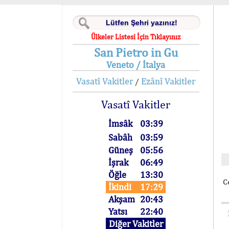
Ülkeler Listesi İçin Tıklayınız
San Pietro in Gu
Veneto / İtalya
Vasatî Vakitler
Ezânî Vakitler
/
Vasatî Vakitler
İmsâk
03:39
Sabâh
03:59
Güneş
05:56
İşrak
06:49
Öğle
13:30
C
İkindi
17:29
Akşam
20:43
Yatsı
22:40
Diğer Vakitler