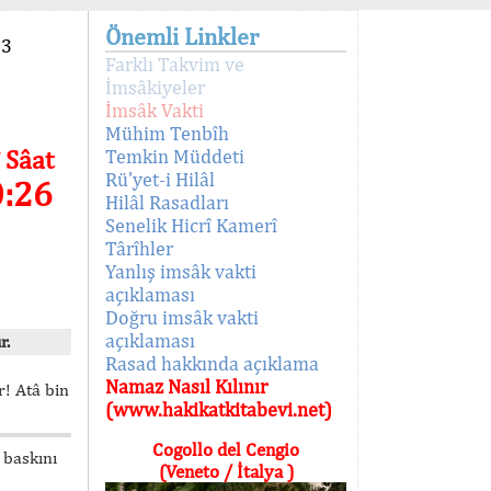
Önemli Linkler
93
Farklı Takvim ve
İmsâkiyeler
İmsâk Vakti
Mühim Tenbîh
 Sâat
Temkin Müddeti
Rü'yet-i Hilâl
0:26
Hilâl Rasadları
Senelik Hicrî Kamerî
Târîhler
Yanlış imsâk vakti
açıklaması
Doğru imsâk vakti
açıklaması
r.
Rasad hakkında açıklama
Namaz Nasıl Kılınır
! Atâ bin
(www.hakikatkitabevi.net)
Cogollo del Cengio
 baskını
(Veneto / İtalya )