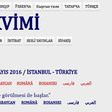
SHQIP
ЎЗБЕКЧА
Кыргыз тили
ТАТАРЧА
TÜRKÇE
VİMİ
R
İRTİBAT
SESLİ YAYINLAR
SİPARİŞ
 MAYIS 2016 / İSTANBUL - TÜRKİYE
AYCAN
ROMÂNĂ
BOSANSKI
فارسی
العربي
 görülmesi ile başlar."
RBAYCAN
ROMÂNĂ
BOSANSKI
فارسی
العربي