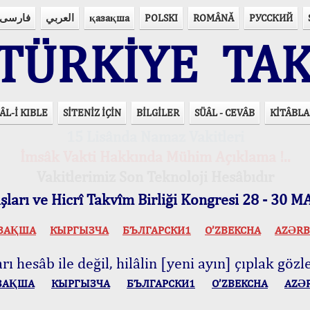
فارسی
العربي
қазақша
POLSKI
ROMÂNĂ
РУССКИЙ
ÜRKİYE TAK
ÂL-İ KIBLE
SİTENİZ İÇİN
BİLGİLER
SÜÂL - CEVÂB
KİTÂBLA
15 Lisânda Namaz Vakitleri
İmsâk Vakti Hakkında Mühim Açıklama !..
Vakitlerimiz Son Teknoloji Hesâbıdır
ları ve Hicrî Takvîm Birliği Kongresi 28 - 30
ЗАҚША
КЫPГЫЗЧA
БЪЛГАРСКИ1
O’ZBEKCHA
AZӘRB
ı hesâb ile değil, hilâlin [yeni ayın] çıplak gözle
ЗАҚША
КЫPГЫЗЧA
БЪЛГАРСКИ1
O’ZBEKCHA
AZӘ