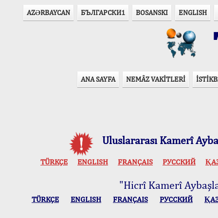
AZӘRBAYCAN
БЪЛГАРСКИ1
BOSANSKI
ENGLISH
T
ANA SAYFA
NEMÂZ VAKİTLERİ
İSTİKB
Uluslararası Kamerî Aybaş
TÜRKÇE
ENGLISH
FRANÇAIS
РУССКИЙ
ҚА
"Hicrî Kamerî Aybaşlar
TÜRKÇE
ENGLISH
FRANÇAIS
РУССКИЙ
ҚА