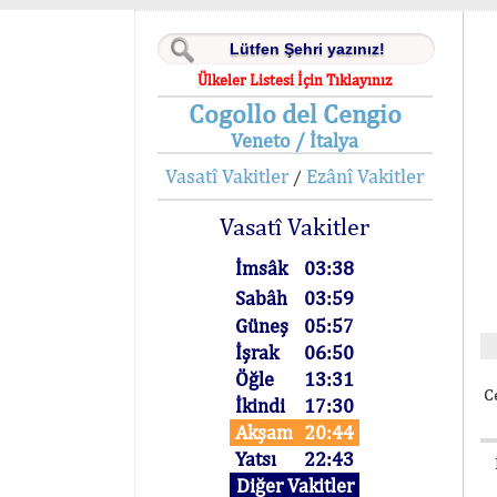
Ülkeler Listesi İçin Tıklayınız
Cogollo del Cengio
Veneto / İtalya
Vasatî Vakitler
Ezânî Vakitler
/
Vasatî Vakitler
İmsâk
03:38
Sabâh
03:59
Güneş
05:57
İşrak
06:50
Öğle
13:31
C
İkindi
17:30
Akşam
20:44
Yatsı
22:43
Diğer Vakitler