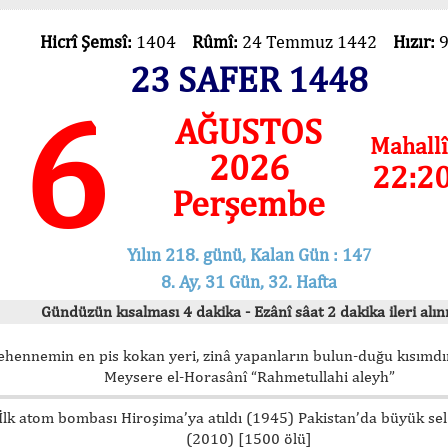
Hicrî Şemsî:
1404
Rûmî:
24 Temmuz 1442
Hızır:
23 SAFER 1448
6
AĞUSTOS
Mahallî
2026
22:2
Perşembe
Yılın 218. günü, Kalan Gün : 147
8. Ay, 31 Gün, 32. Hafta
Gündüzün kısalması 4 dakika - Ezânî sâat 2 dakika ileri alını
ehennemin en pis kokan yeri, zinâ yapanların bulun-duğu kısımdır
Meysere el-Horasânî “Rahmetullahi aleyh”
İlk atom bombası Hiroşima’ya atıldı (1945) Pakistan’da büyük sel
(2010) [1500 ölü]