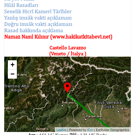
Hilâl Rasadları
Senelik Hicrî Kamerî Târîhler
Yanlış imsâk vakti açıklaması
Doğru imsâk vakti açıklaması
Rasad hakkında açıklama
Namaz Nasıl Kılınır (www.hakikatkitabevi.net)
Castello Lavazzo
(Veneto / İtalya )
+
−
Leaflet
| Powered by
Esri
|
Earthstar Geographics
Arz :
46° 16' Kuzey,
Tûl :
12° 18' Doğu