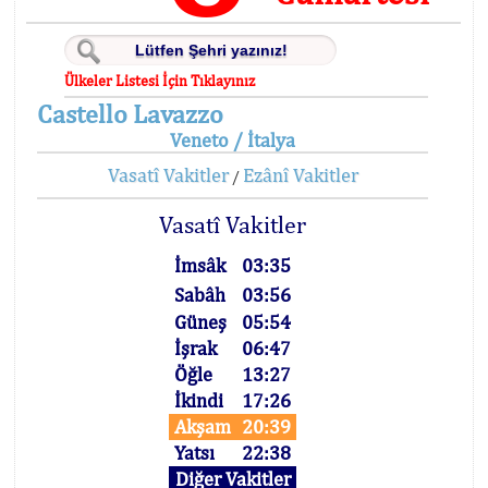
Ülkeler Listesi İçin Tıklayınız
Castello Lavazzo
Veneto / İtalya
Vasatî Vakitler
Ezânî Vakitler
/
Vasatî Vakitler
İmsâk
03:35
Sabâh
03:56
Güneş
05:54
İşrak
06:47
Öğle
13:27
İkindi
17:26
Akşam
20:39
Yatsı
22:38
Diğer Vakitler