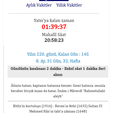
Aylık Vakitler
Yıllık Vakitler
Yatsı'ya kalan zaman
01:39:36
Mahallî Sâat
20:58:24
Yılın 220. günü, Kalan Gün : 145
8. Ay, 31 Gün, 32. Hafta
Gündüzün kısalması 2 dakika - Ezânî sâat 1 dakika ileri
alınır.
Âlimin hatası, kaptanın hatasına benzer. Gemi batınca, onunla
beraber birçok insan da batar. İmâm-ı Mâverdî “Rahmetullahi
aleyh”
Bitlis’in kurtuluşu (1916) - Revan’ın fethi (1635) Sultan IV.
Mehmed Hân’ın taht’a çıkması (1648)