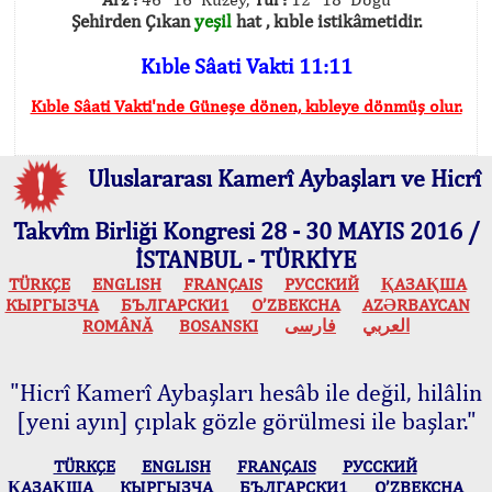
Şehirden Çıkan
yeşil
hat , kıble istikâmetidir.
Kıble Sâati Vakti 11:11
Kıble Sâati Vakti'nde Güneşe dönen, kıbleye dönmüş olur.
Uluslararası Kamerî Aybaşları ve Hicrî
Takvîm Birliği Kongresi 28 - 30 MAYIS 2016 /
İSTANBUL - TÜRKİYE
TÜRKÇE
ENGLISH
FRANÇAIS
РУССКИЙ
ҚАЗАҚША
КЫPГЫЗЧA
БЪЛГАРСКИ1
O’ZBEKCHA
AZӘRBAYCAN
ROMÂNĂ
BOSANSKI
فارسی
العربي
"Hicrî Kamerî Aybaşları hesâb ile değil, hilâlin
[yeni ayın] çıplak gözle görülmesi ile başlar."
TÜRKÇE
ENGLISH
FRANÇAIS
РУССКИЙ
ҚАЗАҚША
КЫPГЫЗЧA
БЪЛГАРСКИ1
O’ZBEKCHA