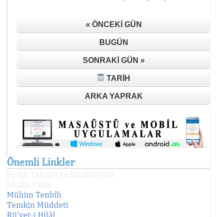
« ÖNCEKI GÜN
BUGÜN
SONRAKI GÜN »
TARIH
ARKA YAPRAK
Önemli Linkler
Farklı Takvim ve İmsâkiyeler
İmsâk Vakti
Mühim Tenbîh
Temkin Müddeti
Rü'yet-i Hilâl