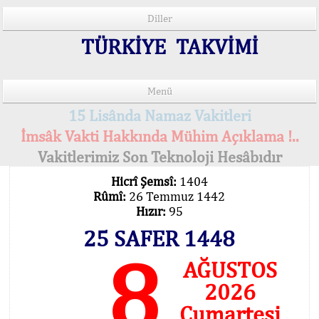
Diller
TÜRKİYE TAKVİMİ
Menü
15 Lisânda Namaz Vakitleri
İmsâk Vakti Hakkında Mühim Açıklama !..
Vakitlerimiz Son Teknoloji Hesâbıdır
Hicrî Şemsî:
1404
Rûmî:
26 Temmuz 1442
Hızır:
95
25 SAFER 1448
8
AĞUSTOS
2026
Cumartesi