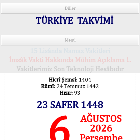
Diller
TÜRKİYE TAKVİMİ
Menü
15 Lisânda Namaz Vakitleri
İmsâk Vakti Hakkında Mühim Açıklama !..
Vakitlerimiz Son Teknoloji Hesâbıdır
Hicrî Şemsî:
1404
Rûmî:
24 Temmuz 1442
Hızır:
93
23 SAFER 1448
6
AĞUSTOS
2026
Perşembe