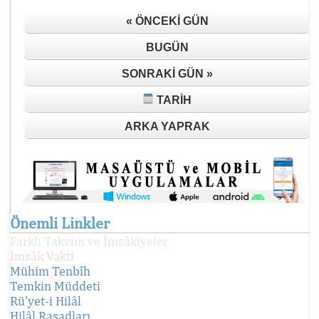
« ÖNCEKI GÜN
BUGÜN
SONRAKI GÜN »
TARIH
ARKA YAPRAK
Önemli Linkler
Farklı Takvim ve İmsâkiyeler
İmsâk Vakti
Mühim Tenbîh
Temkin Müddeti
Rü'yet-i Hilâl
Hilâl Rasadları