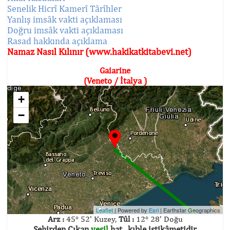
Senelik Hicrî Kamerî Târîhler
Yanlış imsâk vakti açıklaması
Doğru imsâk vakti açıklaması
Rasad hakkında açıklama
Namaz Nasıl Kılınır (www.hakikatkitabevi.net)
Gaiarine
(Veneto / İtalya )
+
−
Leaflet
| Powered by
Esri
|
Earthstar Geographics
Arz :
45° 52' Kuzey,
Tûl :
12° 28' Doğu
Şehirden Çıkan
yeşil
hat , kıble istikâmetidir.