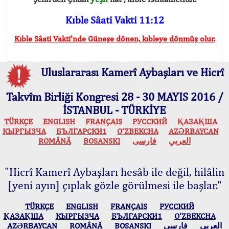
Kıble Sâati Vakti 11:12
Kıble Sâati Vakti'nde Güneşe dönen, kıbleye dönmüş olur.
Uluslararası Kamerî Aybaşları ve Hicrî
Takvîm Birliği Kongresi 28 - 30 MAYIS 2016 /
İSTANBUL - TÜRKİYE
TÜRKÇE
ENGLISH
FRANÇAIS
РУССКИЙ
ҚАЗАҚША
КЫPГЫЗЧA
БЪЛГАРСКИ1
O’ZBEKCHA
AZӘRBAYCAN
ROMÂNĂ
BOSANSKI
فارسی
العربي
"Hicrî Kamerî Aybaşları hesâb ile değil, hilâlin
[yeni ayın] çıplak gözle görülmesi ile başlar."
TÜRKÇE
ENGLISH
FRANÇAIS
РУССКИЙ
ҚАЗАҚША
КЫPГЫЗЧA
БЪЛГАРСКИ1
O’ZBEKCHA
AZӘRBAYCAN
ROMÂNĂ
BOSANSKI
فارسی
العربي