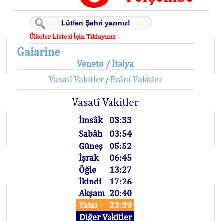
Ülkeler Listesi İçin Tıklayınız
Gaiarine
Veneto / İtalya
Vasatî Vakitler
Ezânî Vakitler
/
Vasatî Vakitler
İmsâk
03:33
Sabâh
03:54
Güneş
05:52
İşrak
06:45
Öğle
13:27
İkindi
17:26
Akşam
20:40
Yatsı
22:39
Diğer Vakitler