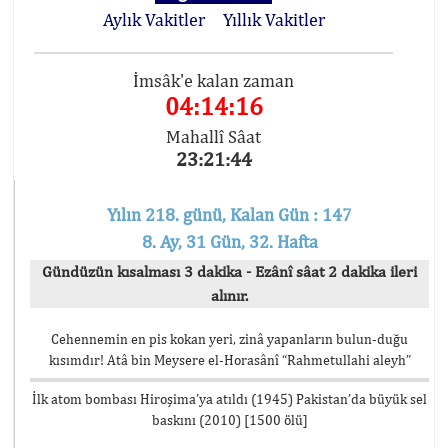
Aylık Vakitler
Yıllık Vakitler
İmsâk'e kalan zaman
04:14:16
Mahallî Sâat
23:21:44
Yılın 218. günü, Kalan Gün : 147
8. Ay, 31 Gün, 32. Hafta
Gündüzün kısalması 3 dakika - Ezânî sâat 2 dakika ileri
alınır.
Cehennemin en pis kokan yeri, zinâ yapanların bulun-duğu
kısımdır! Atâ bin Meysere el-Horasânî “Rahmetullahi aleyh”
İlk atom bombası Hiroşima’ya atıldı (1945) Pakistan’da büyük sel
baskını (2010) [1500 ölü]