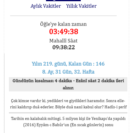
Aylık Vakitler
Yıllık Vakitler
Öğle'ye kalan zaman
03:49:38
Mahallî Sâat
09:38:22
Yılın 219. günü, Kalan Gün : 146
8. Ay, 31 Gün, 32. Hafta
Gündüzün kısalması 4 dakika - Ezânî sâat 2 dakika ileri
alınır.
Çok kimse vardır ki, yedikleri ve giydikleri haramdır. Sonra elle-
rini kaldırıp duâ ederler. Böyle duâ nasıl kabul olur? Hadîs-i şerîf
Tarihin en kalabalık mitingi, 5 milyon kişi ile Yenikapı’da yapıldı
(2016) Eyyâm-ı Bahûr’un (En sıcak günlerin) sonu