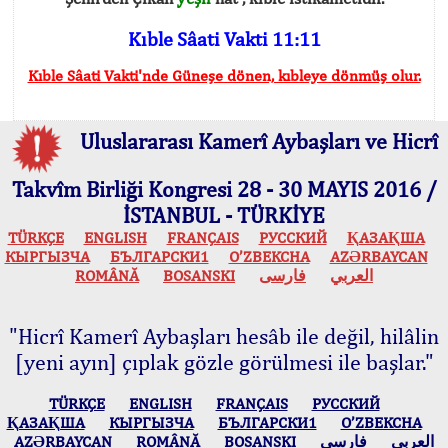
Kıble Sâati Vakti 11:11
Kıble Sâati Vakti'nde Güneşe dönen, kıbleye dönmüş olur.
Uluslararası Kamerî Aybaşları ve Hicrî
Takvîm Birliği Kongresi 28 - 30 MAYIS 2016 /
İSTANBUL - TÜRKİYE
TÜRKÇE
ENGLISH
FRANÇAIS
РУССКИЙ
ҚАЗАҚША
КЫPГЫЗЧA
БЪЛГАРСКИ1
O’ZBEKCHA
AZӘRBAYCAN
ROMÂNĂ
BOSANSKI
فارسی
العربي
"Hicrî Kamerî Aybaşları hesâb ile değil, hilâlin
[yeni ayın] çıplak gözle görülmesi ile başlar."
TÜRKÇE
ENGLISH
FRANÇAIS
РУССКИЙ
ҚАЗАҚША
КЫPГЫЗЧA
БЪЛГАРСКИ1
O’ZBEKCHA
AZӘRBAYCAN
ROMÂNĂ
BOSANSKI
فارسی
العربي