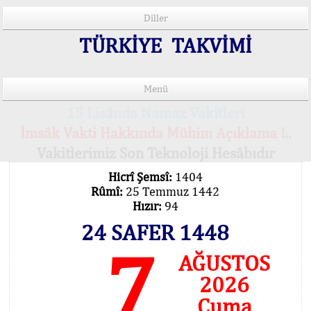
Diller
TÜRKİYE TAKVİMİ
Menü
15 Lisânda Namaz Vakitleri
İmsâk Vakti Hakkında Mühim Açıklama !..
Vakitlerimiz Son Teknoloji Hesâbıdır
Hicrî Şemsî:
1404
Rûmî:
25 Temmuz 1442
Hızır:
94
24 SAFER 1448
7
AĞUSTOS
2026
Cuma