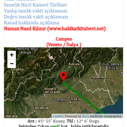
Senelik Hicrî Kamerî Târîhler
Yanlış imsâk vakti açıklaması
Doğru imsâk vakti açıklaması
Rasad hakkında açıklama
Namaz Nasıl Kılınır (www.hakikatkitabevi.net)
Campea
(Veneto / İtalya )
+
−
Leaflet
| Powered by
Esri
|
Earthstar Geographics
Arz :
45° 55' Kuzey,
Tûl :
12° 6' Doğu
Şehirden Çıkan
yeşil
hat , kıble istikâmetidir.