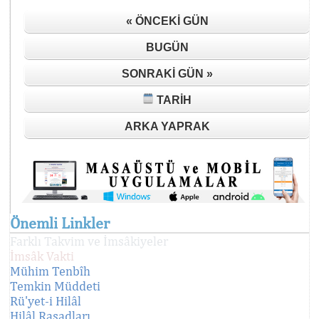
« ÖNCEKI GÜN
BUGÜN
SONRAKI GÜN »
TARIH
ARKA YAPRAK
Önemli Linkler
Farklı Takvim ve İmsâkiyeler
İmsâk Vakti
Mühim Tenbîh
Temkin Müddeti
Rü'yet-i Hilâl
Hilâl Rasadları