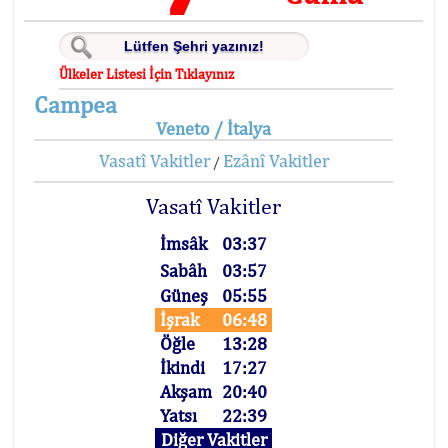
Ülkeler Listesi İçin Tıklayınız
Campea
Veneto / İtalya
Vasatî Vakitler
Ezânî Vakitler
/
Vasatî Vakitler
İmsâk
03:37
Sabâh
03:57
Güneş
05:55
İşrak
06:48
Öğle
13:28
İkindi
17:27
Akşam
20:40
Yatsı
22:39
Diğer Vakitler