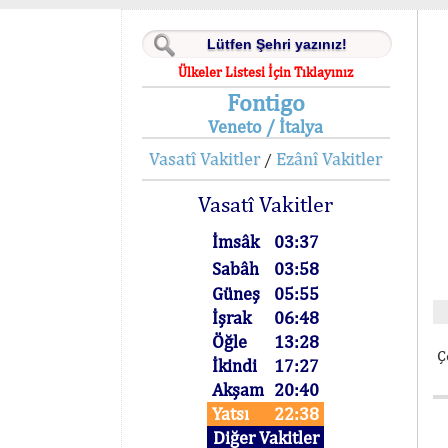
Ülkeler Listesi İçin Tıklayınız
Fontigo
Veneto / İtalya
Vasatî Vakitler
Ezânî Vakitler
/
Vasatî Vakitler
İmsâk
03:37
Sabâh
03:58
Güneş
05:55
İşrak
06:48
Öğle
13:28
Ç
İkindi
17:27
Akşam
20:40
Yatsı
22:38
Diğer Vakitler