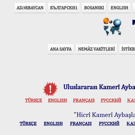
AZӘRBAYCAN
БЪЛГАРСКИ1
BOSANSKI
ENGLISH
T
ANA SAYFA
NEMÂZ VAKİTLERİ
İSTİKB
Uluslararası Kamerî Aybaş
TÜRKÇE
ENGLISH
FRANÇAIS
РУССКИЙ
ҚА
"Hicrî Kamerî Aybaşlar
TÜRKÇE
ENGLISH
FRANÇAIS
РУССКИЙ
ҚА