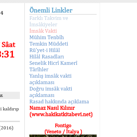
Önemli Linkler
94
Farklı Takvim ve
İmsâkiyeler
İmsâk Vakti
Mühim Tenbîh
 Sâat
Temkin Müddeti
Rü'yet-i Hilâl
8:31
Hilâl Rasadları
Senelik Hicrî Kamerî
Târîhler
Yanlış imsâk vakti
açıklaması
Doğru imsâk vakti
açıklaması
r.
Rasad hakkında açıklama
Namaz Nasıl Kılınır
i kaldırıp
(www.hakikatkitabevi.net)
Fontigo
 (2016)
(Veneto / İtalya )