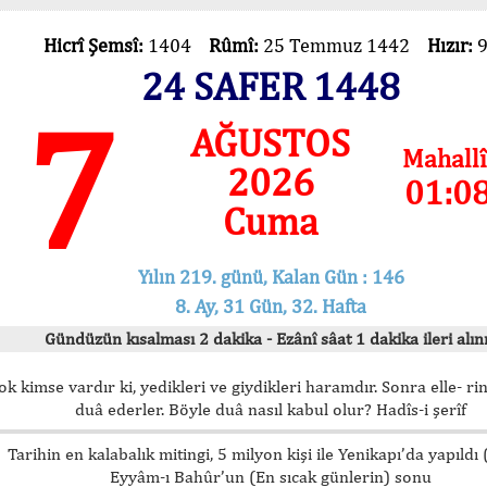
Hicrî Şemsî:
1404
Rûmî:
25 Temmuz 1442
Hızır:
24 SAFER 1448
7
AĞUSTOS
Mahallî
2026
01:0
Cuma
Yılın 219. günü, Kalan Gün : 146
8. Ay, 31 Gün, 32. Hafta
Gündüzün kısalması 2 dakika - Ezânî sâat 1 dakika ileri alını
ok kimse vardır ki, yedikleri ve giydikleri haramdır. Sonra elle- rin
duâ ederler. Böyle duâ nasıl kabul olur? Hadîs-i şerîf
Tarihin en kalabalık mitingi, 5 milyon kişi ile Yenikapı’da yapıldı
Eyyâm-ı Bahûr’un (En sıcak günlerin) sonu