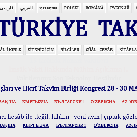
فارسی
العربي
қазақша
POLSKI
ROMÂNĂ
РУССКИЙ
ÜRKİYE TAK
ÂL-İ KIBLE
SİTENİZ İÇİN
BİLGİLER
SÜÂL - CEVÂB
KİTÂBLA
15 Lisânda Namaz Vakitleri
İmsâk Vakti Hakkında Mühim Açıklama !..
Vakitlerimiz Son Teknoloji Hesâbıdır
ları ve Hicrî Takvîm Birliği Kongresi 28 - 30
ЗАҚША
КЫPГЫЗЧA
БЪЛГАРСКИ1
O’ZBEKCHA
AZӘRB
ı hesâb ile değil, hilâlin [yeni ayın] çıplak gözle
ЗАҚША
КЫPГЫЗЧA
БЪЛГАРСКИ1
O’ZBEKCHA
AZӘ