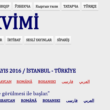
SHQIP
ЎЗБЕКЧА
Кыргыз тили
ТАТАРЧА
TÜRKÇE
VİMİ
R
İRTİBAT
SESLİ YAYINLAR
SİPARİŞ
 MAYIS 2016 / İSTANBUL - TÜRKİYE
AYCAN
ROMÂNĂ
BOSANSKI
فارسی
العربي
 görülmesi ile başlar."
RBAYCAN
ROMÂNĂ
BOSANSKI
فارسی
العربي