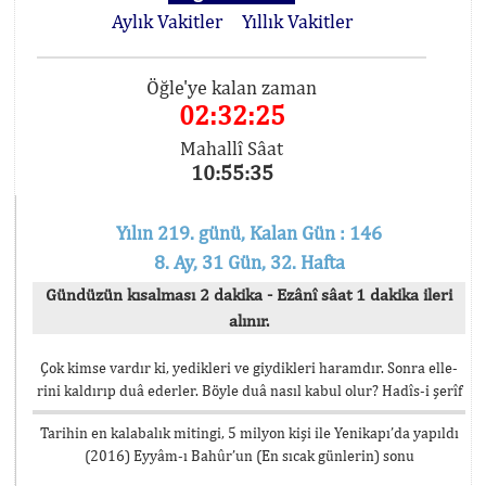
Aylık Vakitler
Yıllık Vakitler
Öğle'ye kalan zaman
02:32:25
Mahallî Sâat
10:55:35
Yılın 219. günü, Kalan Gün : 146
8. Ay, 31 Gün, 32. Hafta
Gündüzün kısalması 2 dakika - Ezânî sâat 1 dakika ileri
alınır.
Çok kimse vardır ki, yedikleri ve giydikleri haramdır. Sonra elle-
rini kaldırıp duâ ederler. Böyle duâ nasıl kabul olur? Hadîs-i şerîf
Tarihin en kalabalık mitingi, 5 milyon kişi ile Yenikapı’da yapıldı
(2016) Eyyâm-ı Bahûr’un (En sıcak günlerin) sonu