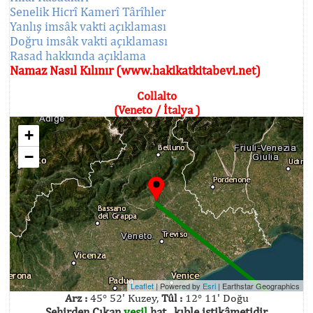
Senelik Hicrî Kamerî Târîhler
Yanlış imsâk vakti açıklaması
Doğru imsâk vakti açıklaması
Rasad hakkında açıklama
Namaz Nasıl Kılınır (www.hakikatkitabevi.net)
Collalto
(Veneto / İtalya )
+
−
Leaflet
| Powered by
Esri
|
Earthstar Geographics
Arz :
45° 52' Kuzey,
Tûl :
12° 11' Doğu
Şehirden Çıkan
yeşil
hat , kıble istikâmetidir.