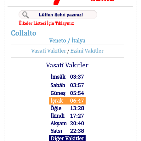
Ülkeler Listesi İçin Tıklayınız
Collalto
Veneto / İtalya
Vasatî Vakitler
Ezânî Vakitler
/
Vasatî Vakitler
İmsâk
03:37
Sabâh
03:57
Güneş
05:54
İşrak
06:47
Öğle
13:28
İkindi
17:27
Akşam
20:40
Yatsı
22:38
Diğer Vakitler