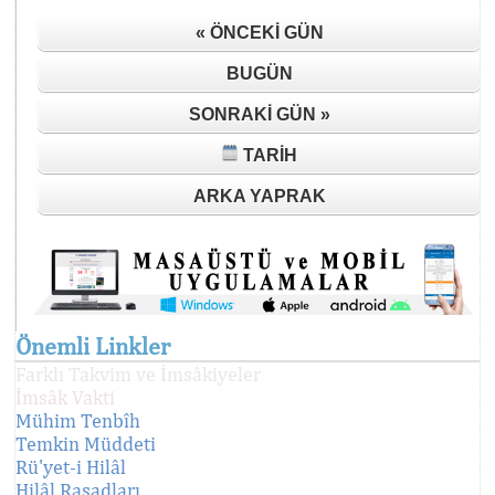
« ÖNCEKI GÜN
BUGÜN
SONRAKI GÜN »
TARIH
ARKA YAPRAK
Önemli Linkler
Farklı Takvim ve İmsâkiyeler
İmsâk Vakti
Mühim Tenbîh
Temkin Müddeti
Rü'yet-i Hilâl
Hilâl Rasadları