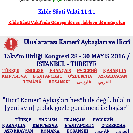
Kıble Sâati Vakti 11:11
Kıble Sâati Vakti'nde Güneşe dönen, kıbleye dönmüş olur.
Uluslararası Kamerî Aybaşları ve Hicrî
Takvîm Birliği Kongresi 28 - 30 MAYIS 2016 /
İSTANBUL - TÜRKİYE
TÜRKÇE
ENGLISH
FRANÇAIS
РУССКИЙ
ҚАЗАҚША
КЫPГЫЗЧA
БЪЛГАРСКИ1
O’ZBEKCHA
AZӘRBAYCAN
ROMÂNĂ
BOSANSKI
فارسی
العربي
"Hicrî Kamerî Aybaşları hesâb ile değil, hilâlin
[yeni ayın] çıplak gözle görülmesi ile başlar."
TÜRKÇE
ENGLISH
FRANÇAIS
РУССКИЙ
ҚАЗАҚША
КЫPГЫЗЧA
БЪЛГАРСКИ1
O’ZBEKCHA
AZӘRBAYCAN
ROMÂNĂ
BOSANSKI
فارسی
العربي