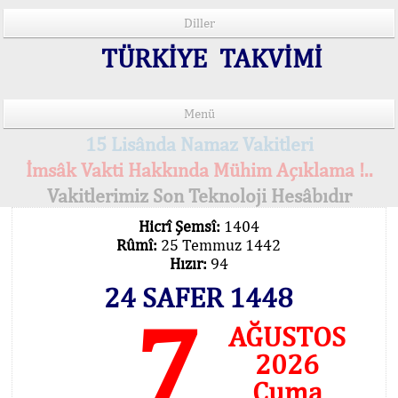
Diller
TÜRKİYE TAKVİMİ
Menü
15 Lisânda Namaz Vakitleri
İmsâk Vakti Hakkında Mühim Açıklama !..
Vakitlerimiz Son Teknoloji Hesâbıdır
Hicrî Şemsî:
1404
Rûmî:
25 Temmuz 1442
Hızır:
94
24 SAFER 1448
7
AĞUSTOS
2026
Cuma