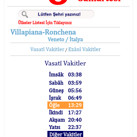
Ülkeler Listesi İçin Tıklayınız
Villapiana-Ronchena
Veneto / İtalya
Vasatî Vakitler
Ezânî Vakitler
/
Vasatî Vakitler
İmsâk
03:38
Sabâh
03:59
Güneş
05:56
İşrak
06:49
Öğle
13:29
İkindi
17:27
Akşam
20:40
Yatsı
22:37
Diğer Vakitler