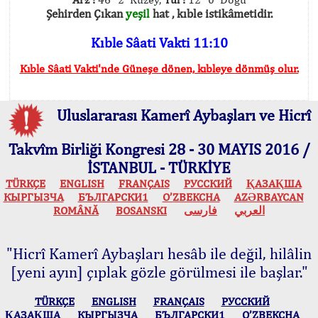
Şehirden Çıkan
yeşil
hat , kıble istikâmetidir.
Kıble Sâati Vakti 11:10
Kıble Sâati Vakti'nde Güneşe dönen, kıbleye dönmüş olur.
Uluslararası Kamerî Aybaşları ve Hicrî
Takvîm Birliği Kongresi 28 - 30 MAYIS 2016 /
İSTANBUL - TÜRKİYE
TÜRKÇE
ENGLISH
FRANÇAIS
РУССКИЙ
ҚАЗАҚША
КЫPГЫЗЧA
БЪЛГАРСКИ1
O’ZBEKCHA
AZӘRBAYCAN
ROMÂNĂ
BOSANSKI
فارسی
العربي
"Hicrî Kamerî Aybaşları hesâb ile değil, hilâlin
[yeni ayın] çıplak gözle görülmesi ile başlar."
TÜRKÇE
ENGLISH
FRANÇAIS
РУССКИЙ
ҚАЗАҚША
КЫPГЫЗЧA
БЪЛГАРСКИ1
O’ZBEKCHA