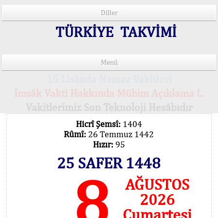
Diller
TÜRKİYE TAKVİMİ
Menü
15 Lisânda Namaz Vakitleri
İmsâk Vakti Hakkında Mühim Açıklama !..
Vakitlerimiz Son Teknoloji Hesâbıdır
Hicrî Şemsî:
1404
Rûmî:
26 Temmuz 1442
Hızır:
95
25 SAFER 1448
8
AĞUSTOS
2026
Cumartesi