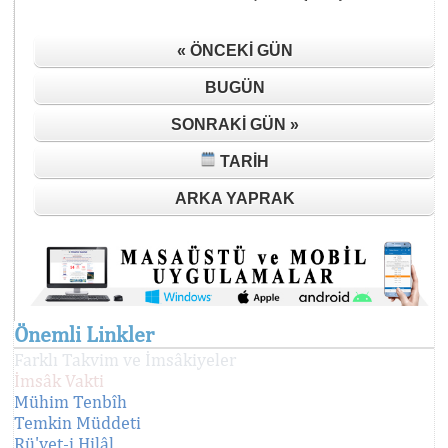
« ÖNCEKI GÜN
BUGÜN
SONRAKI GÜN »
TARIH
ARKA YAPRAK
Önemli Linkler
Farklı Takvim ve İmsâkiyeler
İmsâk Vakti
Mühim Tenbîh
Temkin Müddeti
Rü'yet-i Hilâl