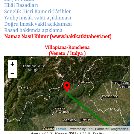
Hilâl Rasadları
Senelik Hicrî Kamerî Târîhler
Yanlış imsâk vakti açıklaması
Doğru imsâk vakti açıklaması
Rasad hakkında açıklama
Namaz Nasıl Kılınır (www.hakikatkitabevi.net)
Villapiana-Ronchena
(Veneto / İtalya )
+
−
Leaflet
| Powered by
Esri
|
Earthstar Geographics
Arz :
46° 2' Kuzey,
Tûl :
12° 0' Doğu