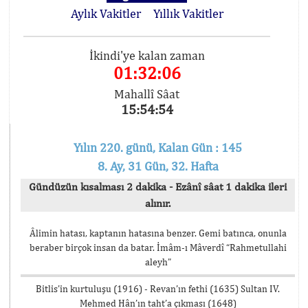
Aylık Vakitler
Yıllık Vakitler
İkindi'ye kalan zaman
01:32:06
Mahallî Sâat
15:54:54
Yılın 220. günü, Kalan Gün : 145
8. Ay, 31 Gün, 32. Hafta
Gündüzün kısalması 2 dakika - Ezânî sâat 1 dakika ileri
alınır.
Âlimin hatası, kaptanın hatasına benzer. Gemi batınca, onunla
beraber birçok insan da batar. İmâm-ı Mâverdî “Rahmetullahi
aleyh”
Bitlis’in kurtuluşu (1916) - Revan’ın fethi (1635) Sultan IV.
Mehmed Hân’ın taht’a çıkması (1648)