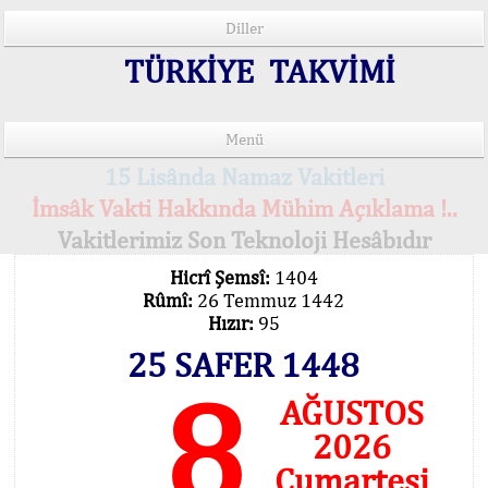
Diller
TÜRKİYE TAKVİMİ
Menü
15 Lisânda Namaz Vakitleri
İmsâk Vakti Hakkında Mühim Açıklama !..
Vakitlerimiz Son Teknoloji Hesâbıdır
Hicrî Şemsî:
1404
Rûmî:
26 Temmuz 1442
Hızır:
95
25 SAFER 1448
8
AĞUSTOS
2026
Cumartesi