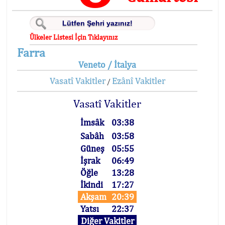
Ülkeler Listesi İçin Tıklayınız
Farra
Veneto / İtalya
Vasatî Vakitler
Ezânî Vakitler
/
Vasatî Vakitler
İmsâk
03:38
Sabâh
03:58
Güneş
05:55
İşrak
06:49
Öğle
13:28
İkindi
17:27
Akşam
20:39
Yatsı
22:37
Diğer Vakitler