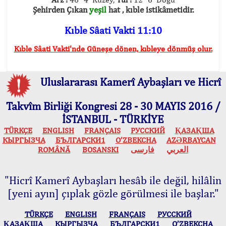
Şehirden Çıkan
yeşil
hat , kıble istikâmetidir.
Kıble Sâati Vakti 11:10
Kıble Sâati Vakti'nde Güneşe dönen, kıbleye dönmüş olur.
Uluslararası Kamerî Aybaşları ve Hicrî
Takvîm Birliği Kongresi 28 - 30 MAYIS 2016 /
İSTANBUL - TÜRKİYE
TÜRKÇE
ENGLISH
FRANÇAIS
РУССКИЙ
ҚАЗАҚША
КЫPГЫЗЧA
БЪЛГАРСКИ1
O’ZBEKCHA
AZӘRBAYCAN
ROMÂNĂ
BOSANSKI
فارسی
العربي
"Hicrî Kamerî Aybaşları hesâb ile değil, hilâlin
[yeni ayın] çıplak gözle görülmesi ile başlar."
TÜRKÇE
ENGLISH
FRANÇAIS
РУССКИЙ
ҚАЗАҚША
КЫPГЫЗЧA
БЪЛГАРСКИ1
O’ZBEKCHA