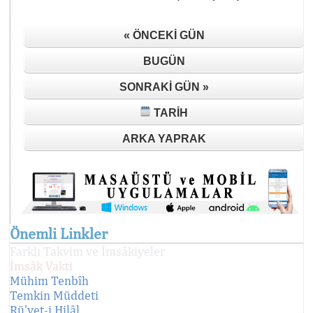
« ÖNCEKI GÜN
BUGÜN
SONRAKI GÜN »
TARIH
ARKA YAPRAK
Önemli Linkler
Farklı Takvim ve İmsâkiyeler
İmsâk Vakti
Mühim Tenbîh
Temkin Müddeti
Rü'yet-i Hilâl