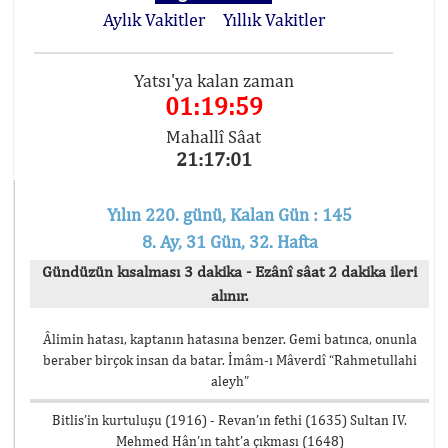
Aylık Vakitler
Yıllık Vakitler
Yatsı'ya kalan zaman
01:19:59
Mahallî Sâat
21:17:01
Yılın 220. günü, Kalan Gün : 145
8. Ay, 31 Gün, 32. Hafta
Gündüzün kısalması 3 dakika - Ezânî sâat 2 dakika ileri
alınır.
Âlimin hatası, kaptanın hatasına benzer. Gemi batınca, onunla
beraber birçok insan da batar. İmâm-ı Mâverdî “Rahmetullahi
aleyh”
Bitlis’in kurtuluşu (1916) - Revan’ın fethi (1635) Sultan IV.
Mehmed Hân’ın taht’a çıkması (1648)