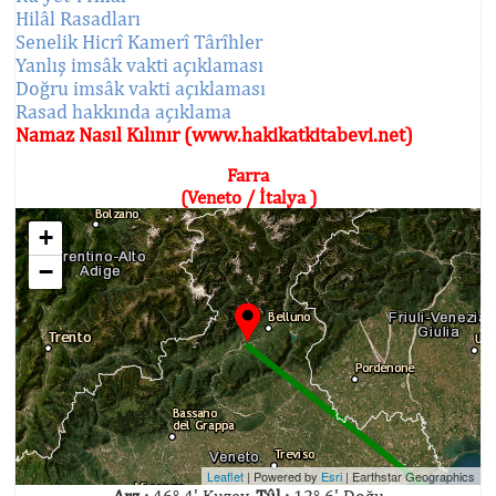
Hilâl Rasadları
Senelik Hicrî Kamerî Târîhler
Yanlış imsâk vakti açıklaması
Doğru imsâk vakti açıklaması
Rasad hakkında açıklama
Namaz Nasıl Kılınır (www.hakikatkitabevi.net)
Farra
(Veneto / İtalya )
+
−
Leaflet
| Powered by
Esri
|
Earthstar Geographics
Arz :
46° 4' Kuzey,
Tûl :
12° 6' Doğu