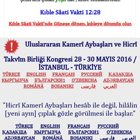
Kıble Sâati Vakti 12:28
Kıble Sâati Vakti'nde Güneşe dönen, kıbleye dönmüş olur.
Uluslararası Kamerî Aybaşları ve Hicrî
Takvîm Birliği Kongresi 28 - 30 MAYIS 2016 /
İSTANBUL - TÜRKİYE
TÜRKÇE
ENGLISH
FRANÇAIS
РУССКИЙ
ҚАЗАҚША
КЫPГЫЗЧA
БЪЛГАРСКИ1
O’ZBEKCHA
AZӘRBAYCAN
ROMÂNĂ
BOSANSKI
فارسی
العربي
"Hicrî Kamerî Aybaşları hesâb ile değil, hilâlin
[yeni ayın] çıplak gözle görülmesi ile başlar."
TÜRKÇE
ENGLISH
FRANÇAIS
РУССКИЙ
ҚАЗАҚША
КЫPГЫЗЧA
БЪЛГАРСКИ1
O’ZBEKCHA
AZӘRBAYCAN
ROMÂNĂ
BOSANSKI
فارسی
العربي