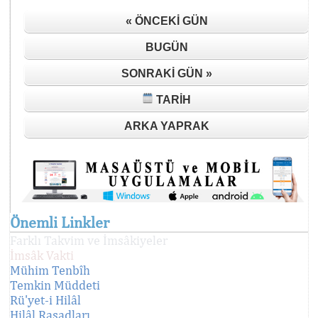
« ÖNCEKI GÜN
BUGÜN
SONRAKI GÜN »
TARIH
ARKA YAPRAK
Önemli Linkler
Farklı Takvim ve İmsâkiyeler
İmsâk Vakti
Mühim Tenbîh
Temkin Müddeti
Rü'yet-i Hilâl
Hilâl Rasadları