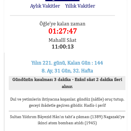
Aylık Vakitler
Yıllık Vakitler
Öğle'ye kalan zaman
01:27:47
Mahallî Sâat
11:00:13
Yılın 221. günü, Kalan Gün : 144
8. Ay, 31 Gün, 32. Hafta
Gündüzün kısalması 3 dakika - Ezânî sâat 2 dakika ileri
alınır.
Dul ve yetimlerin ihtiyacına koşanlar, gündüz (nâfile) oruç tutup,
geceyi ibâdetle geçiren gibidir. Hadîs-i şerîf
Sultan Yıldırım Bâyezid Hân’ın taht’a çıkması (1389) Nagazaki’ye
ikinci atom bombası atıldı (1945)