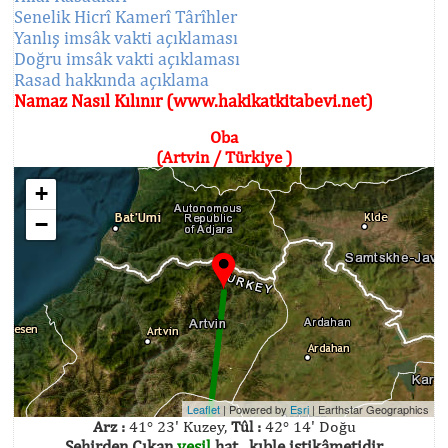
Senelik Hicrî Kamerî Târîhler
Yanlış imsâk vakti açıklaması
Doğru imsâk vakti açıklaması
Rasad hakkında açıklama
Namaz Nasıl Kılınır (www.hakikatkitabevi.net)
Oba
(Artvin / Türkiye )
+
−
Leaflet
| Powered by
Esri
|
Earthstar Geographics
Arz :
41° 23' Kuzey,
Tûl :
42° 14' Doğu
Şehirden Çıkan
yeşil
hat , kıble istikâmetidir.