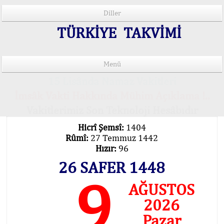
Diller
TÜRKİYE TAKVİMİ
Menü
15 Lisânda Namaz Vakitleri
İmsâk Vakti Hakkında Mühim Açıklama !..
Vakitlerimiz Son Teknoloji Hesâbıdır
Hicrî Şemsî:
1404
Rûmî:
27 Temmuz 1442
Hızır:
96
26 SAFER 1448
9
AĞUSTOS
2026
Pazar