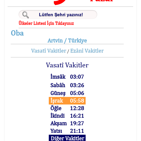
Ülkeler Listesi İçin Tıklayınız
Oba
Artvin / Türkiye
Vasatî Vakitler
Ezânî Vakitler
/
Vasatî Vakitler
İmsâk
03:07
Sabâh
03:26
Güneş
05:06
İşrak
05:58
Öğle
12:28
İkindi
16:21
Akşam
19:27
Yatsı
21:11
Diğer Vakitler