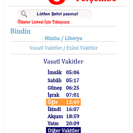
Ülkeler Listesi İçin Tıklayınız
Bindin
Nimba / Liberya
Vasatî Vakitler
Ezânî Vakitler
/
Vasatî Vakitler
İmsâk
05:06
Sabâh
05:17
Güneş
06:25
İşrak
07:01
Öğle
12:49
İkindi
16:07
Akşam
18:59
Yatsı
20:09
Diğer Vakitler