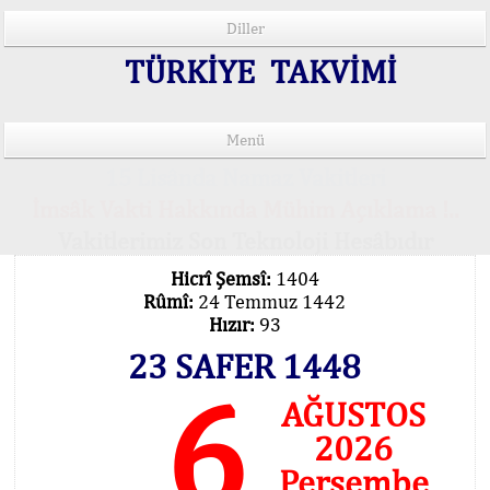
Diller
TÜRKİYE TAKVİMİ
Menü
15 Lisânda Namaz Vakitleri
İmsâk Vakti Hakkında Mühim Açıklama !..
Vakitlerimiz Son Teknoloji Hesâbıdır
Hicrî Şemsî:
1404
Rûmî:
24 Temmuz 1442
Hızır:
93
23 SAFER 1448
6
AĞUSTOS
2026
Perşembe