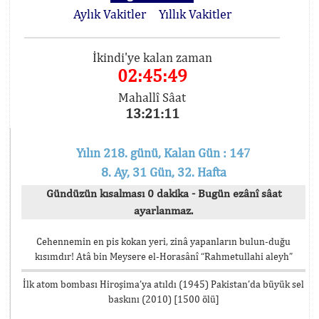
Aylık Vakitler
Yıllık Vakitler
İkindi'ye kalan zaman
02:45:49
Mahallî Sâat
13:21:11
Yılın 218. günü, Kalan Gün : 147
8. Ay, 31 Gün, 32. Hafta
Gündüzün kısalması 0 dakika - Bugün ezânî sâat
ayarlanmaz.
Cehennemin en pis kokan yeri, zinâ yapanların bulun-duğu
kısımdır! Atâ bin Meysere el-Horasânî “Rahmetullahi aleyh”
İlk atom bombası Hiroşima’ya atıldı (1945) Pakistan’da büyük sel
baskını (2010) [1500 ölü]