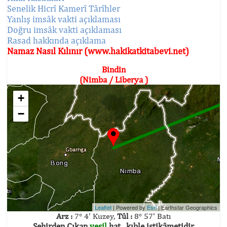
Senelik Hicrî Kamerî Târîhler
Yanlış imsâk vakti açıklaması
Doğru imsâk vakti açıklaması
Rasad hakkında açıklama
Namaz Nasıl Kılınır (www.hakikatkitabevi.net)
Bindin
(Nimba / Liberya )
+
−
Leaflet
| Powered by
Esri
|
Earthstar Geographics
Arz :
7° 4' Kuzey,
Tûl :
8° 57' Batı
Şehirden Çıkan
yeşil
hat , kıble istikâmetidir.