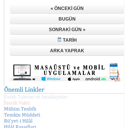
« ÖNCEKI GÜN
BUGÜN
SONRAKI GÜN »
TARIH
ARKA YAPRAK
Önemli Linkler
Farklı Takvim ve İmsâkiyeler
İmsâk Vakti
Mühim Tenbîh
Temkin Müddeti
Rü'yet-i Hilâl
Hilâl Rasadları