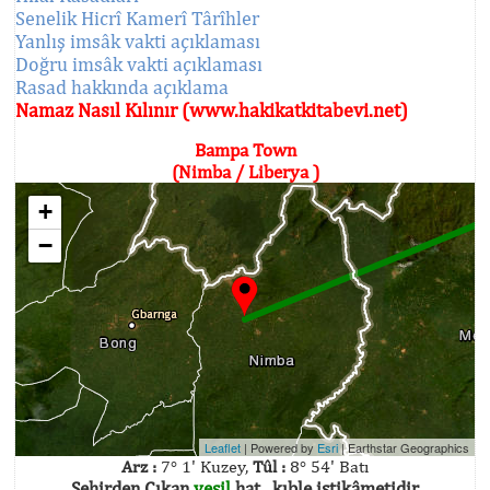
Senelik Hicrî Kamerî Târîhler
Yanlış imsâk vakti açıklaması
Doğru imsâk vakti açıklaması
Rasad hakkında açıklama
Namaz Nasıl Kılınır (www.hakikatkitabevi.net)
Bampa Town
(Nimba / Liberya )
+
−
Leaflet
| Powered by
Esri
|
Earthstar Geographics
Arz :
7° 1' Kuzey,
Tûl :
8° 54' Batı
Şehirden Çıkan
yeşil
hat , kıble istikâmetidir.