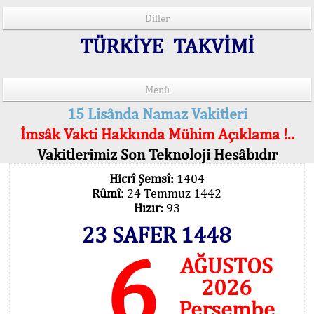
Diller
TÜRKİYE TAKVİMİ
Menü
15 Lisânda Namaz Vakitleri
İmsâk Vakti Hakkında Mühim Açıklama !..
Vakitlerimiz Son Teknoloji Hesâbıdır
Hicrî Şemsî:
1404
Rûmî:
24 Temmuz 1442
Hızır:
93
23 SAFER 1448
6
AĞUSTOS
2026
Perşembe