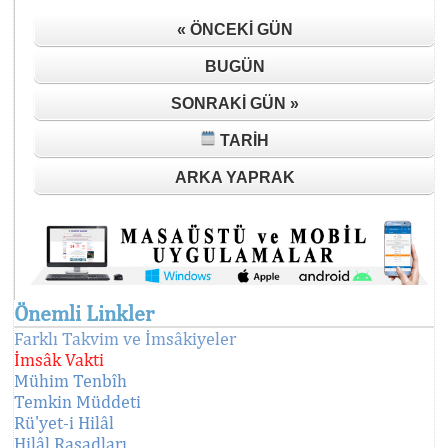
« ÖNCEKI GÜN
BUGÜN
SONRAKI GÜN »
TARIH
ARKA YAPRAK
Önemli Linkler
Farklı Takvim ve İmsâkiyeler
İmsâk Vakti
Mühim Tenbîh
Temkin Müddeti
Rü'yet-i Hilâl
Hilâl Rasadları