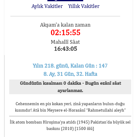
Aylık Vakitler
Yıllık Vakitler
Akşam'a kalan zaman
02:15:55
Mahallî Sâat
16:43:05
Yılın 218. günü, Kalan Gün : 147
8. Ay, 31 Gün, 32. Hafta
Gündüzün kısalması 0 dakika - Bugün ezânî sâat
ayarlanmaz.
Cehennemin en pis kokan yeri, zinâ yapanların bulun-duğu
kısımdır! Atâ bin Meysere el-Horasânî “Rahmetullahi aleyh”
İlk atom bombası Hiroşima’ya atıldı (1945) Pakistan’da büyük sel
baskını (2010) [1500 ölü]