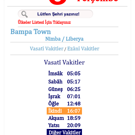
Ülkeler Listesi İçin Tıklayınız
Bampa Town
Nimba / Liberya
Vasatî Vakitler
Ezânî Vakitler
/
Vasatî Vakitler
İmsâk
05:05
Sabâh
05:17
Güneş
06:25
İşrak
07:01
Öğle
12:48
İkindi
16:07
Akşam
18:59
Yatsı
20:09
Diğer Vakitler