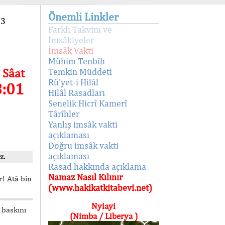
Önemli Linkler
93
Farklı Takvim ve
İmsâkiyeler
İmsâk Vakti
Mühim Tenbîh
 Sâat
Temkin Müddeti
Rü'yet-i Hilâl
8:01
Hilâl Rasadları
Senelik Hicrî Kamerî
Târîhler
Yanlış imsâk vakti
açıklaması
Doğru imsâk vakti
açıklaması
z.
Rasad hakkında açıklama
Namaz Nasıl Kılınır
! Atâ bin
(www.hakikatkitabevi.net)
Nyiayi
 baskını
(Nimba / Liberya )