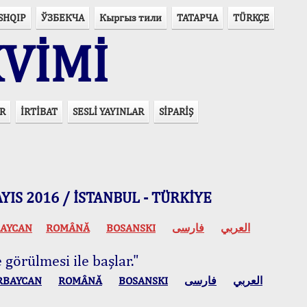
SHQIP
ЎЗБЕКЧА
Кыргыз тили
ТАТАРЧА
TÜRKÇE
VİMİ
R
İRTİBAT
SESLİ YAYINLAR
SİPARİŞ
 MAYIS 2016 / İSTANBUL - TÜRKİYE
AYCAN
ROMÂNĂ
BOSANSKI
فارسی
العربي
 görülmesi ile başlar."
RBAYCAN
ROMÂNĂ
BOSANSKI
فارسی
العربي