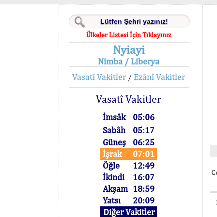
Ülkeler Listesi İçin Tıklayınız
Nyiayi
Nimba / Liberya
Vasatî Vakitler
Ezânî Vakitler
/
Vasatî Vakitler
İmsâk
05:06
Sabâh
05:17
Güneş
06:25
İşrak
07:01
Öğle
12:49
C
İkindi
16:07
Akşam
18:59
Yatsı
20:09
Diğer Vakitler