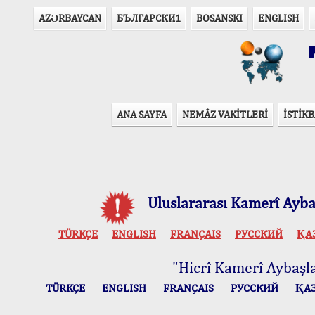
AZӘRBAYCAN
БЪЛГАРСКИ1
BOSANSKI
ENGLISH
T
ANA SAYFA
NEMÂZ VAKİTLERİ
İSTİKB
Uluslararası Kamerî Aybaş
TÜRKÇE
ENGLISH
FRANÇAIS
РУССКИЙ
ҚА
"Hicrî Kamerî Aybaşlar
TÜRKÇE
ENGLISH
FRANÇAIS
РУССКИЙ
ҚА