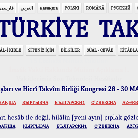
فارسی
العربي
қазақша
POLSKI
ROMÂNĂ
РУССКИЙ
ÜRKİYE TAK
ÂL-İ KIBLE
SİTENİZ İÇİN
BİLGİLER
SÜÂL - CEVÂB
KİTÂBLA
15 Lisânda Namaz Vakitleri
İmsâk Vakti Hakkında Mühim Açıklama !..
Vakitlerimiz Son Teknoloji Hesâbıdır
ları ve Hicrî Takvîm Birliği Kongresi 28 - 30
ЗАҚША
КЫPГЫЗЧA
БЪЛГАРСКИ1
O’ZBEKCHA
AZӘRB
ı hesâb ile değil, hilâlin [yeni ayın] çıplak gözle
ЗАҚША
КЫPГЫЗЧA
БЪЛГАРСКИ1
O’ZBEKCHA
AZӘ