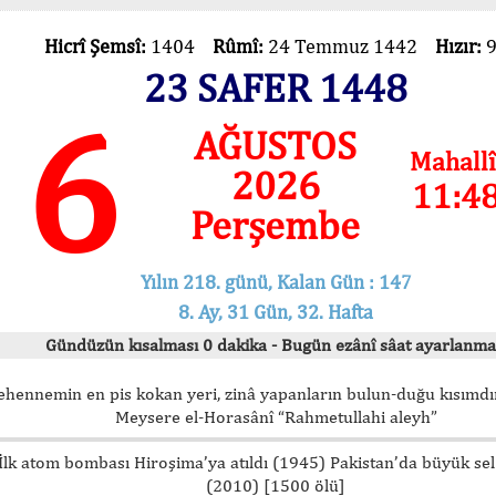
Hicrî Şemsî:
1404
Rûmî:
24 Temmuz 1442
Hızır:
23 SAFER 1448
6
AĞUSTOS
Mahallî
2026
11:4
Perşembe
Yılın 218. günü, Kalan Gün : 147
8. Ay, 31 Gün, 32. Hafta
Gündüzün kısalması 0 dakika - Bugün ezânî sâat ayarlanma
ehennemin en pis kokan yeri, zinâ yapanların bulun-duğu kısımdır
Meysere el-Horasânî “Rahmetullahi aleyh”
İlk atom bombası Hiroşima’ya atıldı (1945) Pakistan’da büyük sel
(2010) [1500 ölü]