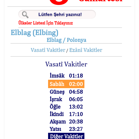
Ülkeler Listesi İçin Tıklayınız
Elblag (Elbing)
Elblag / Polonya
Vasatî Vakitler
Ezânî Vakitler
/
Vasatî Vakitler
İmsâk
01:18
Sabâh
02:00
Güneş
04:58
İşrak
06:05
Öğle
13:02
İkindi
17:10
Akşam
20:38
Yatsı
23:27
Diğer Vakitler