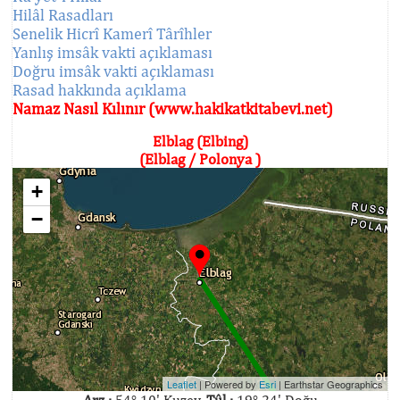
Hilâl Rasadları
Senelik Hicrî Kamerî Târîhler
Yanlış imsâk vakti açıklaması
Doğru imsâk vakti açıklaması
Rasad hakkında açıklama
Namaz Nasıl Kılınır (www.hakikatkitabevi.net)
Elblag (Elbing)
(Elblag / Polonya )
+
−
Leaflet
| Powered by
Esri
|
Earthstar Geographics
Arz :
54° 10' Kuzey,
Tûl :
19° 24' Doğu