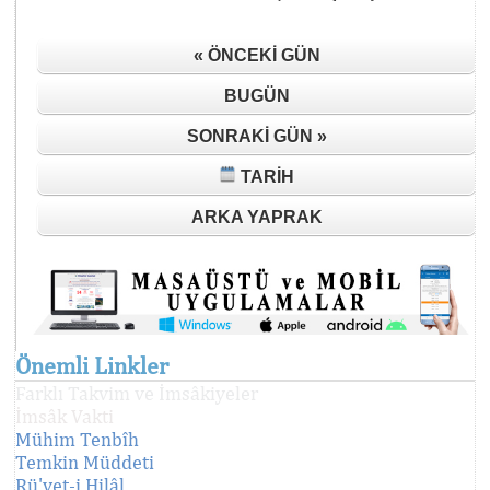
« ÖNCEKI GÜN
BUGÜN
SONRAKI GÜN »
TARIH
ARKA YAPRAK
Önemli Linkler
Farklı Takvim ve İmsâkiyeler
İmsâk Vakti
Mühim Tenbîh
Temkin Müddeti
Rü'yet-i Hilâl