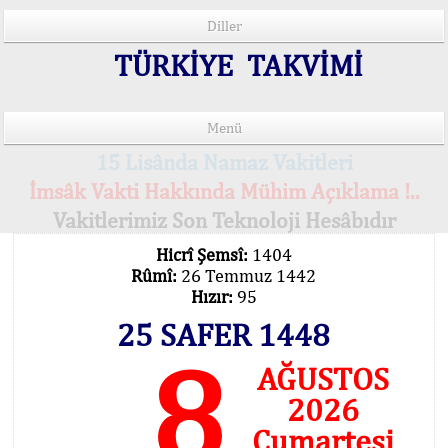
Diller
TÜRKİYE TAKVİMİ
Menü
15 Lisânda Namaz Vakitleri
İmsâk Vakti Hakkında Mühim Açıklama !..
Vakitlerimiz Son Teknoloji Hesâbıdır
Hicrî Şemsî:
1404
Rûmî:
26 Temmuz 1442
Hızır:
95
25 SAFER 1448
8
AĞUSTOS
2026
Cumartesi