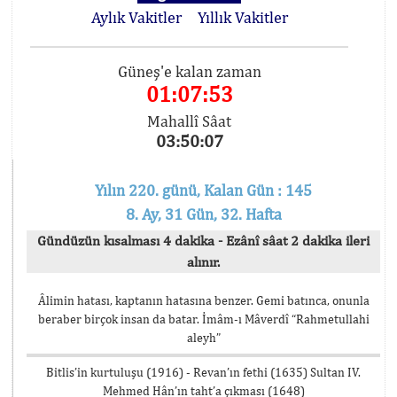
Aylık Vakitler
Yıllık Vakitler
Güneş'e kalan zaman
01:07:52
Mahallî Sâat
03:50:08
Yılın 220. günü, Kalan Gün : 145
8. Ay, 31 Gün, 32. Hafta
Gündüzün kısalması 4 dakika - Ezânî sâat 2 dakika ileri
alınır.
Âlimin hatası, kaptanın hatasına benzer. Gemi batınca, onunla
beraber birçok insan da batar. İmâm-ı Mâverdî “Rahmetullahi
aleyh”
Bitlis’in kurtuluşu (1916) - Revan’ın fethi (1635) Sultan IV.
Mehmed Hân’ın taht’a çıkması (1648)