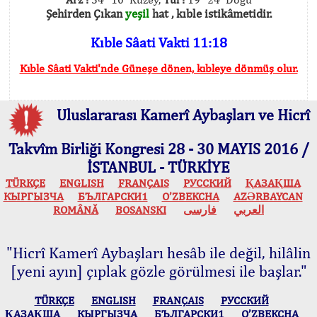
Şehirden Çıkan
yeşil
hat , kıble istikâmetidir.
Kıble Sâati Vakti 11:18
Kıble Sâati Vakti'nde Güneşe dönen, kıbleye dönmüş olur.
Uluslararası Kamerî Aybaşları ve Hicrî
Takvîm Birliği Kongresi 28 - 30 MAYIS 2016 /
İSTANBUL - TÜRKİYE
TÜRKÇE
ENGLISH
FRANÇAIS
РУССКИЙ
ҚАЗАҚША
КЫPГЫЗЧA
БЪЛГАРСКИ1
O’ZBEKCHA
AZӘRBAYCAN
ROMÂNĂ
BOSANSKI
فارسی
العربي
"Hicrî Kamerî Aybaşları hesâb ile değil, hilâlin
[yeni ayın] çıplak gözle görülmesi ile başlar."
TÜRKÇE
ENGLISH
FRANÇAIS
РУССКИЙ
ҚАЗАҚША
КЫPГЫЗЧA
БЪЛГАРСКИ1
O’ZBEKCHA