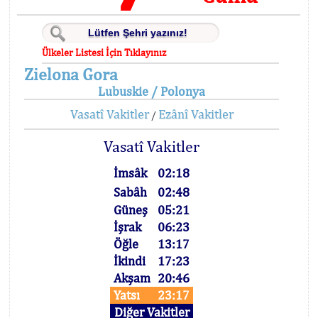
Ülkeler Listesi İçin Tıklayınız
Zielona Gora
Lubuskie / Polonya
Vasatî Vakitler
Ezânî Vakitler
/
Vasatî Vakitler
İmsâk
02:18
Sabâh
02:48
Güneş
05:21
İşrak
06:23
Öğle
13:17
İkindi
17:23
Akşam
20:46
Yatsı
23:17
Diğer Vakitler