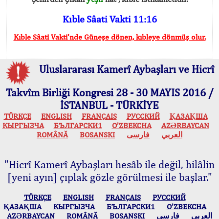
Kıble Sâati Vakti 11:16
Kıble Sâati Vakti'nde Güneşe dönen, kıbleye dönmüş olur.
Uluslararası Kamerî Aybaşları ve Hicrî
Takvîm Birliği Kongresi 28 - 30 MAYIS 2016 /
İSTANBUL - TÜRKİYE
TÜRKÇE
ENGLISH
FRANÇAIS
РУССКИЙ
ҚАЗАҚША
КЫPГЫЗЧA
БЪЛГАРСКИ1
O’ZBEKCHA
AZӘRBAYCAN
ROMÂNĂ
BOSANSKI
فارسی
العربي
"Hicrî Kamerî Aybaşları hesâb ile değil, hilâlin
[yeni ayın] çıplak gözle görülmesi ile başlar."
TÜRKÇE
ENGLISH
FRANÇAIS
РУССКИЙ
ҚАЗАҚША
КЫPГЫЗЧA
БЪЛГАРСКИ1
O’ZBEKCHA
AZӘRBAYCAN
ROMÂNĂ
BOSANSKI
فارسی
العربي