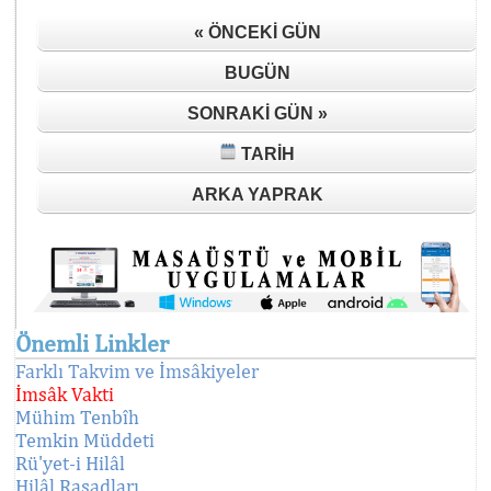
« ÖNCEKI GÜN
BUGÜN
SONRAKI GÜN »
TARIH
ARKA YAPRAK
Önemli Linkler
Farklı Takvim ve İmsâkiyeler
İmsâk Vakti
Mühim Tenbîh
Temkin Müddeti
Rü'yet-i Hilâl
Hilâl Rasadları