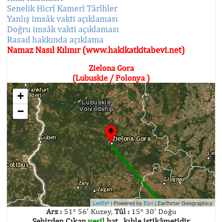
Senelik Hicrî Kamerî Târîhler
Yanlış imsâk vakti açıklaması
Doğru imsâk vakti açıklaması
Rasad hakkında açıklama
Namaz Nasıl Kılınır (www.hakikatkitabevi.net)
Zielona Gora
(Lubuskie / Polonya )
+
−
Leaflet
| Powered by
Esri
|
Earthstar Geographics
Arz :
51° 56' Kuzey,
Tûl :
15° 30' Doğu
Şehirden Çıkan
yeşil
hat , kıble istikâmetidir.