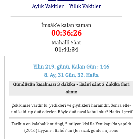
Aylık Vakitler
Yıllık Vakitler
İmsâk'e kalan zaman
00:36:26
Mahallî Sâat
01:41:34
Yılın 219. günü, Kalan Gün : 146
8. Ay, 31 Gün, 32. Hafta
Gündüzün kısalması 3 dakika - Ezânî sâat 2 dakika ileri
alınır.
Çok kimse vardır ki, yedikleri ve giydikleri haramdır. Sonra elle-
rini kaldırıp duâ ederler. Böyle duâ nasıl kabul olur? Hadîs-i şerîf
Tarihin en kalabalık mitingi, 5 milyon kişi ile Yenikapı’da yapıldı
(2016) Eyyâm-ı Bahûr’un (En sıcak günlerin) sonu