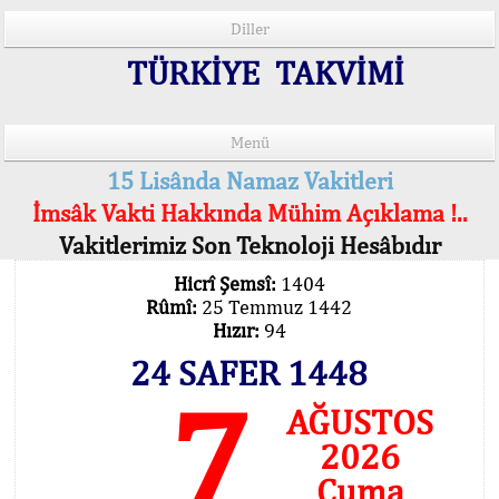
Diller
TÜRKİYE TAKVİMİ
Menü
15 Lisânda Namaz Vakitleri
İmsâk Vakti Hakkında Mühim Açıklama !..
Vakitlerimiz Son Teknoloji Hesâbıdır
Hicrî Şemsî:
1404
Rûmî:
25 Temmuz 1442
Hızır:
94
24 SAFER 1448
7
AĞUSTOS
2026
Cuma