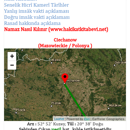
Senelik Hicrî Kamerî Târîhler
Yanlış imsâk vakti açıklaması
Doğru imsâk vakti açıklaması
Rasad hakkında açıklama
Namaz Nasıl Kılınır (www.hakikatkitabevi.net)
Ciechanow
(Mazowieckie / Polonya )
+
−
Leaflet
| Powered by
Esri
|
Earthstar Geographics
Arz :
52° 52' Kuzey,
Tûl :
20° 38' Doğu
Şehirden Çıkan
yeşil
hat , kıble istikâmetidir.