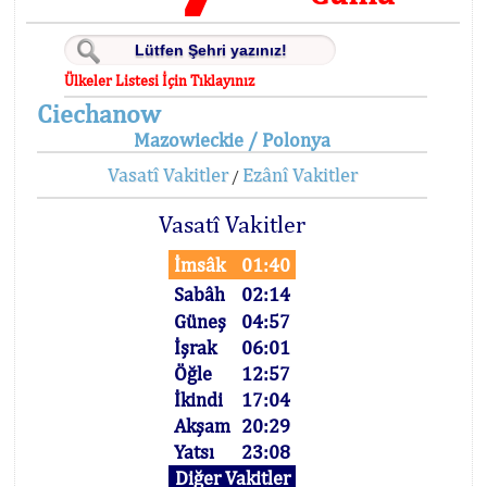
Ülkeler Listesi İçin Tıklayınız
Ciechanow
Mazowieckie / Polonya
Vasatî Vakitler
Ezânî Vakitler
/
Vasatî Vakitler
İmsâk
01:40
Sabâh
02:14
Güneş
04:57
İşrak
06:01
Öğle
12:57
İkindi
17:04
Akşam
20:29
Yatsı
23:08
Diğer Vakitler