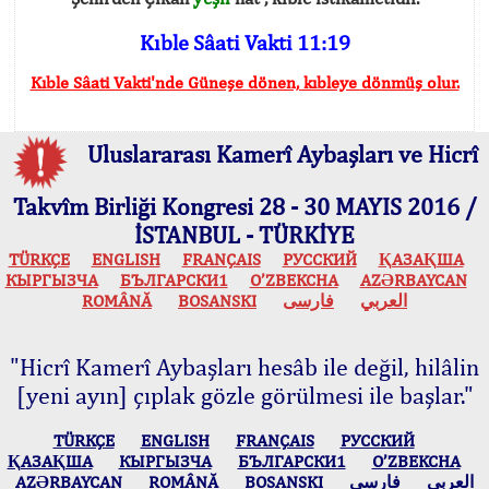
Kıble Sâati Vakti 11:19
Kıble Sâati Vakti'nde Güneşe dönen, kıbleye dönmüş olur.
Uluslararası Kamerî Aybaşları ve Hicrî
Takvîm Birliği Kongresi 28 - 30 MAYIS 2016 /
İSTANBUL - TÜRKİYE
TÜRKÇE
ENGLISH
FRANÇAIS
РУССКИЙ
ҚАЗАҚША
КЫPГЫЗЧA
БЪЛГАРСКИ1
O’ZBEKCHA
AZӘRBAYCAN
ROMÂNĂ
BOSANSKI
فارسی
العربي
"Hicrî Kamerî Aybaşları hesâb ile değil, hilâlin
[yeni ayın] çıplak gözle görülmesi ile başlar."
TÜRKÇE
ENGLISH
FRANÇAIS
РУССКИЙ
ҚАЗАҚША
КЫPГЫЗЧA
БЪЛГАРСКИ1
O’ZBEKCHA
AZӘRBAYCAN
ROMÂNĂ
BOSANSKI
فارسی
العربي