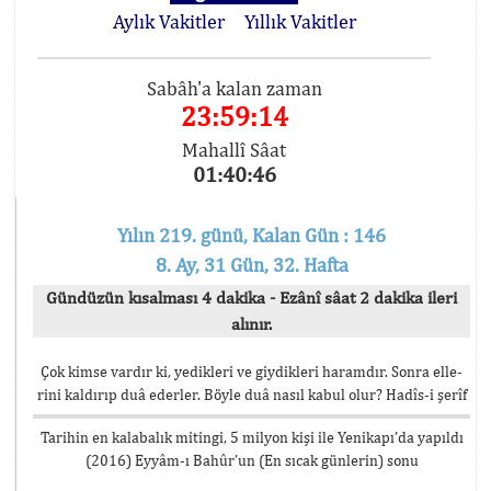
Aylık Vakitler
Yıllık Vakitler
Sabâh'a kalan zaman
23:59:14
Mahallî Sâat
01:40:46
Yılın 219. günü, Kalan Gün : 146
8. Ay, 31 Gün, 32. Hafta
Gündüzün kısalması 4 dakika - Ezânî sâat 2 dakika ileri
alınır.
Çok kimse vardır ki, yedikleri ve giydikleri haramdır. Sonra elle-
rini kaldırıp duâ ederler. Böyle duâ nasıl kabul olur? Hadîs-i şerîf
Tarihin en kalabalık mitingi, 5 milyon kişi ile Yenikapı’da yapıldı
(2016) Eyyâm-ı Bahûr’un (En sıcak günlerin) sonu