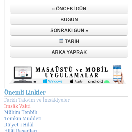
« ÖNCEKI GÜN
BUGÜN
SONRAKI GÜN »
TARIH
ARKA YAPRAK
Önemli Linkler
Farklı Takvim ve İmsâkiyeler
İmsâk Vakti
Mühim Tenbîh
Temkin Müddeti
Rü'yet-i Hilâl
Hilâl Rasadları