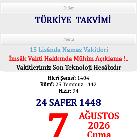
Diller
TÜRKİYE TAKVİMİ
Menü
15 Lisânda Namaz Vakitleri
İmsâk Vakti Hakkında Mühim Açıklama !..
Vakitlerimiz Son Teknoloji Hesâbıdır
Hicrî Şemsî:
1404
Rûmî:
25 Temmuz 1442
Hızır:
94
24 SAFER 1448
7
AĞUSTOS
2026
Cuma