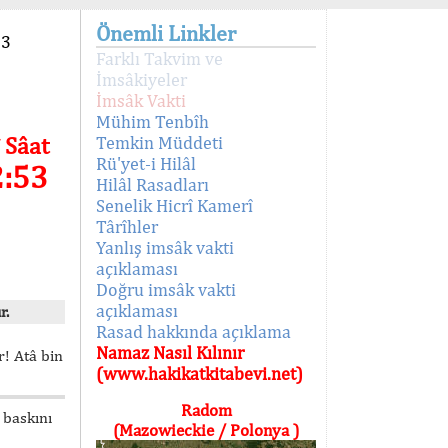
Önemli Linkler
93
Farklı Takvim ve
İmsâkiyeler
İmsâk Vakti
Mühim Tenbîh
 Sâat
Temkin Müddeti
Rü'yet-i Hilâl
2:53
Hilâl Rasadları
Senelik Hicrî Kamerî
Târîhler
Yanlış imsâk vakti
açıklaması
Doğru imsâk vakti
açıklaması
r.
Rasad hakkında açıklama
Namaz Nasıl Kılınır
! Atâ bin
(www.hakikatkitabevi.net)
Radom
 baskını
(Mazowieckie / Polonya )