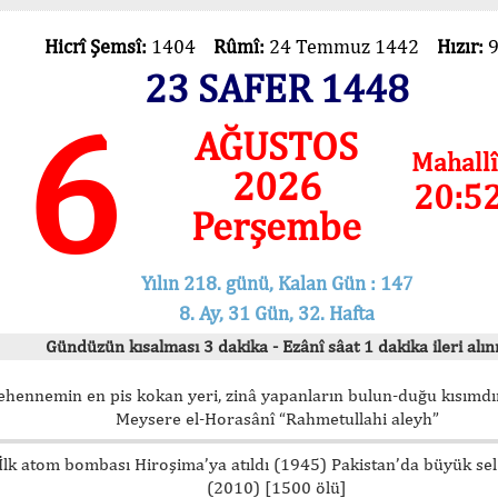
Hicrî Şemsî:
1404
Rûmî:
24 Temmuz 1442
Hızır:
23 SAFER 1448
6
AĞUSTOS
Mahallî
2026
20:5
Perşembe
Yılın 218. günü, Kalan Gün : 147
8. Ay, 31 Gün, 32. Hafta
Gündüzün kısalması 3 dakika - Ezânî sâat 1 dakika ileri alını
ehennemin en pis kokan yeri, zinâ yapanların bulun-duğu kısımdır
Meysere el-Horasânî “Rahmetullahi aleyh”
İlk atom bombası Hiroşima’ya atıldı (1945) Pakistan’da büyük sel
(2010) [1500 ölü]