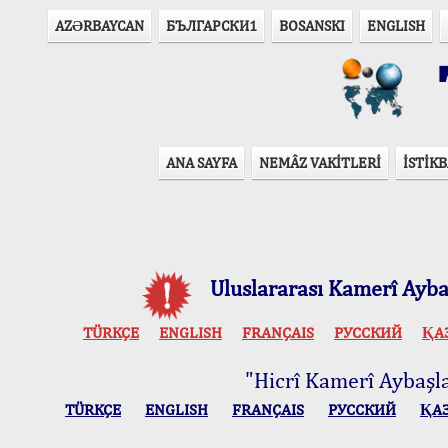
AZӘRBAYCAN
БЪЛГАРСКИ1
BOSANSKI
ENGLISH
T
ANA SAYFA
NEMÂZ VAKİTLERİ
İSTİKB
Uluslararası Kamerî Aybaş
TÜRKÇE
ENGLISH
FRANÇAIS
РУССКИЙ
ҚА
"Hicrî Kamerî Aybaşlar
TÜRKÇE
ENGLISH
FRANÇAIS
РУССКИЙ
ҚА