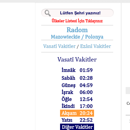
Ülkeler Listesi İçin Tıklayınız
Radom
Mazowieckie / Polonya
Vasatî Vakitler
Ezânî Vakitler
/
Vasatî Vakitler
İmsâk
01:59
Sabâh
02:28
Güneş
04:59
İşrak
06:00
Öğle
12:54
C
İkindi
17:00
Akşam
20:24
Yatsı
22:52
Diğer Vakitler