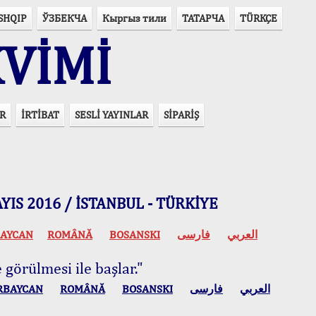
SHQIP
ЎЗБЕКЧА
Кыргыз тили
ТАТАРЧА
TÜRKÇE
VİMİ
R
İRTİBAT
SESLİ YAYINLAR
SİPARİŞ
 MAYIS 2016 / İSTANBUL - TÜRKİYE
AYCAN
ROMÂNĂ
BOSANSKI
فارسی
العربي
 görülmesi ile başlar."
RBAYCAN
ROMÂNĂ
BOSANSKI
فارسی
العربي