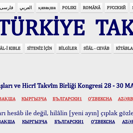
فارسی
العربي
қазақша
POLSKI
ROMÂNĂ
РУССКИЙ
ÜRKİYE TAK
ÂL-İ KIBLE
SİTENİZ İÇİN
BİLGİLER
SÜÂL - CEVÂB
KİTÂBLA
15 Lisânda Namaz Vakitleri
İmsâk Vakti Hakkında Mühim Açıklama !..
Vakitlerimiz Son Teknoloji Hesâbıdır
ları ve Hicrî Takvîm Birliği Kongresi 28 - 30
ЗАҚША
КЫPГЫЗЧA
БЪЛГАРСКИ1
O’ZBEKCHA
AZӘRB
ı hesâb ile değil, hilâlin [yeni ayın] çıplak gözle
ЗАҚША
КЫPГЫЗЧA
БЪЛГАРСКИ1
O’ZBEKCHA
AZӘ