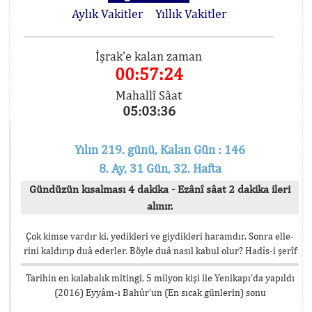
Aylık Vakitler
Yıllık Vakitler
İşrak'e kalan zaman
00:57:23
Mahallî Sâat
05:03:37
Yılın 219. günü, Kalan Gün : 146
8. Ay, 31 Gün, 32. Hafta
Gündüzün kısalması 4 dakika - Ezânî sâat 2 dakika ileri
alınır.
Çok kimse vardır ki, yedikleri ve giydikleri haramdır. Sonra elle-
rini kaldırıp duâ ederler. Böyle duâ nasıl kabul olur? Hadîs-i şerîf
Tarihin en kalabalık mitingi, 5 milyon kişi ile Yenikapı’da yapıldı
(2016) Eyyâm-ı Bahûr’un (En sıcak günlerin) sonu