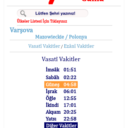
Ülkeler Listesi İçin Tıklayınız
Varşova
Mazowieckie / Polonya
Vasatî Vakitler
Ezânî Vakitler
/
Vasatî Vakitler
İmsâk
01:51
Sabâh
02:22
Güneş
04:58
İşrak
06:01
Öğle
12:55
İkindi
17:01
Akşam
20:25
Yatsı
22:58
Diğer Vakitler