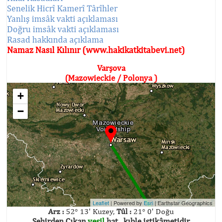
Senelik Hicrî Kamerî Târîhler
Yanlış imsâk vakti açıklaması
Doğru imsâk vakti açıklaması
Rasad hakkında açıklama
Namaz Nasıl Kılınır (www.hakikatkitabevi.net)
Varşova
(Mazowieckie / Polonya )
+
−
Leaflet
| Powered by
Esri
|
Earthstar Geographics
Arz :
52° 13' Kuzey,
Tûl :
21° 0' Doğu
Şehirden Çıkan
yeşil
hat , kıble istikâmetidir.