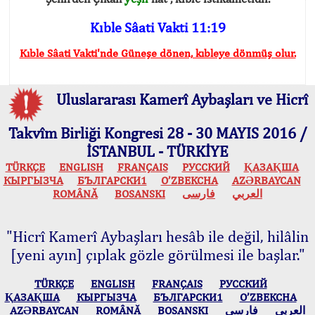
Kıble Sâati Vakti 11:19
Kıble Sâati Vakti'nde Güneşe dönen, kıbleye dönmüş olur.
Uluslararası Kamerî Aybaşları ve Hicrî
Takvîm Birliği Kongresi 28 - 30 MAYIS 2016 /
İSTANBUL - TÜRKİYE
TÜRKÇE
ENGLISH
FRANÇAIS
РУССКИЙ
ҚАЗАҚША
КЫPГЫЗЧA
БЪЛГАРСКИ1
O’ZBEKCHA
AZӘRBAYCAN
ROMÂNĂ
BOSANSKI
فارسی
العربي
"Hicrî Kamerî Aybaşları hesâb ile değil, hilâlin
[yeni ayın] çıplak gözle görülmesi ile başlar."
TÜRKÇE
ENGLISH
FRANÇAIS
РУССКИЙ
ҚАЗАҚША
КЫPГЫЗЧA
БЪЛГАРСКИ1
O’ZBEKCHA
AZӘRBAYCAN
ROMÂNĂ
BOSANSKI
فارسی
العربي