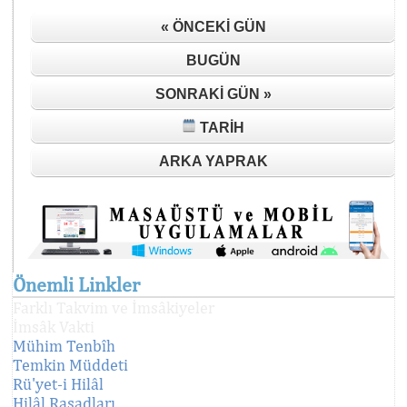
« ÖNCEKI GÜN
BUGÜN
SONRAKI GÜN »
TARIH
ARKA YAPRAK
Önemli Linkler
Farklı Takvim ve İmsâkiyeler
İmsâk Vakti
Mühim Tenbîh
Temkin Müddeti
Rü'yet-i Hilâl
Hilâl Rasadları