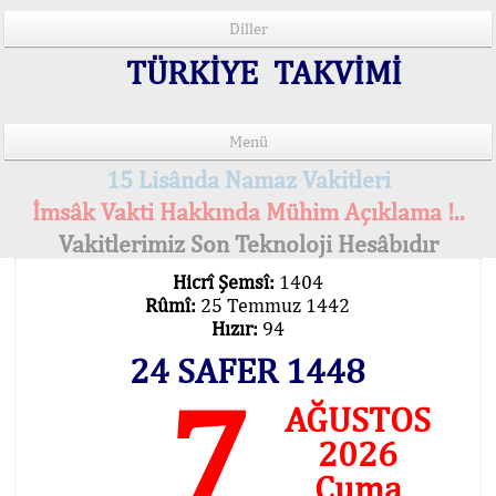
Diller
TÜRKİYE TAKVİMİ
Menü
15 Lisânda Namaz Vakitleri
İmsâk Vakti Hakkında Mühim Açıklama !..
Vakitlerimiz Son Teknoloji Hesâbıdır
Hicrî Şemsî:
1404
Rûmî:
25 Temmuz 1442
Hızır:
94
24 SAFER 1448
7
AĞUSTOS
2026
Cuma