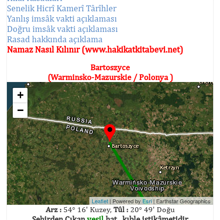
Senelik Hicrî Kamerî Târîhler
Yanlış imsâk vakti açıklaması
Doğru imsâk vakti açıklaması
Rasad hakkında açıklama
Namaz Nasıl Kılınır (www.hakikatkitabevi.net)
Bartoszyce
(Warminsko-Mazurskie / Polonya )
+
−
Leaflet
| Powered by
Esri
|
Earthstar Geographics
Arz :
54° 16' Kuzey,
Tûl :
20° 49' Doğu
Şehirden Çıkan
yeşil
hat , kıble istikâmetidir.