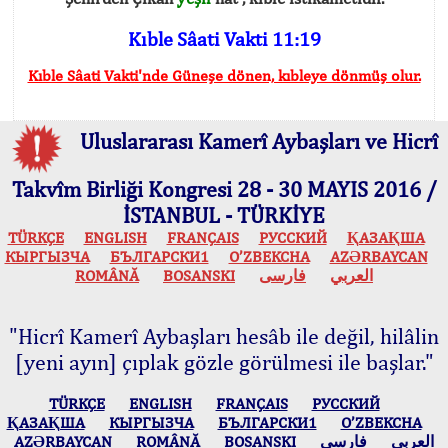
Kıble Sâati Vakti 11:19
Kıble Sâati Vakti'nde Güneşe dönen, kıbleye dönmüş olur.
Uluslararası Kamerî Aybaşları ve Hicrî
Takvîm Birliği Kongresi 28 - 30 MAYIS 2016 /
İSTANBUL - TÜRKİYE
TÜRKÇE
ENGLISH
FRANÇAIS
РУССКИЙ
ҚАЗАҚША
КЫPГЫЗЧA
БЪЛГАРСКИ1
O’ZBEKCHA
AZӘRBAYCAN
ROMÂNĂ
BOSANSKI
فارسی
العربي
"Hicrî Kamerî Aybaşları hesâb ile değil, hilâlin
[yeni ayın] çıplak gözle görülmesi ile başlar."
TÜRKÇE
ENGLISH
FRANÇAIS
РУССКИЙ
ҚАЗАҚША
КЫPГЫЗЧA
БЪЛГАРСКИ1
O’ZBEKCHA
AZӘRBAYCAN
ROMÂNĂ
BOSANSKI
فارسی
العربي