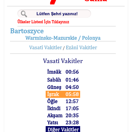
Ülkeler Listesi İçin Tıklayınız
Bartoszyce
Warminsko-Mazurskie / Polonya
Vasatî Vakitler
Ezânî Vakitler
/
Vasatî Vakitler
İmsâk
00:56
Sabâh
01:46
Güneş
04:50
İşrak
05:58
Öğle
12:57
İkindi
17:05
Akşam
20:35
Yatsı
23:28
Diğer Vakitler