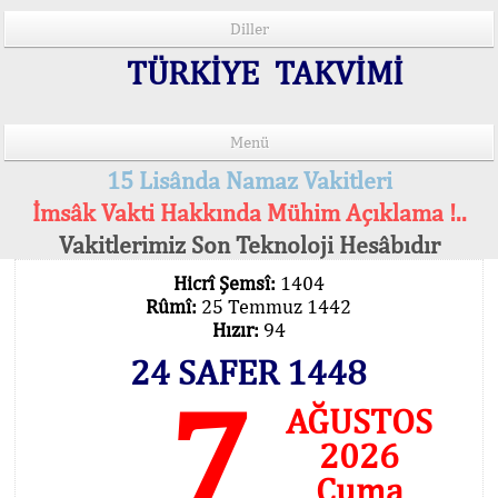
Diller
TÜRKİYE TAKVİMİ
Menü
15 Lisânda Namaz Vakitleri
İmsâk Vakti Hakkında Mühim Açıklama !..
Vakitlerimiz Son Teknoloji Hesâbıdır
Hicrî Şemsî:
1404
Rûmî:
25 Temmuz 1442
Hızır:
94
24 SAFER 1448
7
AĞUSTOS
2026
Cuma