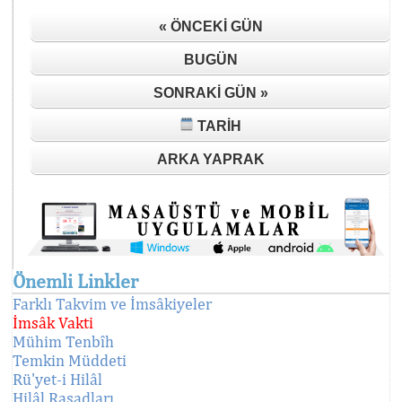
« ÖNCEKI GÜN
BUGÜN
SONRAKI GÜN »
TARIH
ARKA YAPRAK
Önemli Linkler
Farklı Takvim ve İmsâkiyeler
İmsâk Vakti
Mühim Tenbîh
Temkin Müddeti
Rü'yet-i Hilâl
Hilâl Rasadları