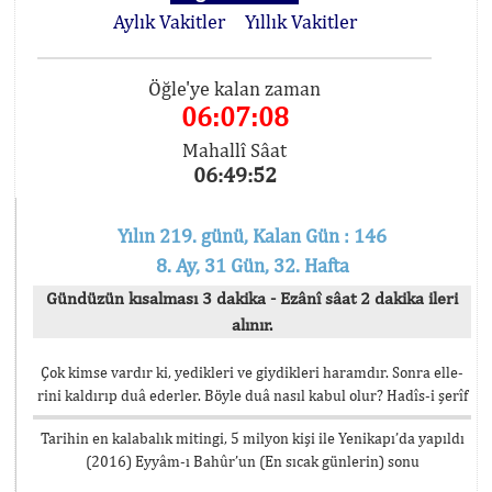
Aylık Vakitler
Yıllık Vakitler
Öğle'ye kalan zaman
06:07:07
Mahallî Sâat
06:49:53
Yılın 219. günü, Kalan Gün : 146
8. Ay, 31 Gün, 32. Hafta
Gündüzün kısalması 3 dakika - Ezânî sâat 2 dakika ileri
alınır.
Çok kimse vardır ki, yedikleri ve giydikleri haramdır. Sonra elle-
rini kaldırıp duâ ederler. Böyle duâ nasıl kabul olur? Hadîs-i şerîf
Tarihin en kalabalık mitingi, 5 milyon kişi ile Yenikapı’da yapıldı
(2016) Eyyâm-ı Bahûr’un (En sıcak günlerin) sonu