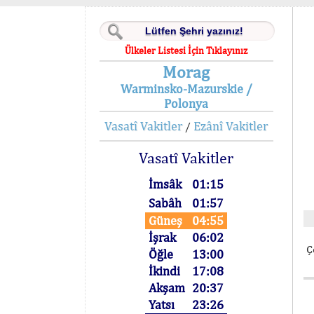
Ülkeler Listesi İçin Tıklayınız
Morag
Warminsko-Mazurskie /
Polonya
Vasatî Vakitler
Ezânî Vakitler
/
Vasatî Vakitler
İmsâk
01:15
Sabâh
01:57
Güneş
04:55
İşrak
06:02
Ç
Öğle
13:00
İkindi
17:08
Akşam
20:37
Yatsı
23:26