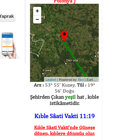
Polonya )
+
Yaprak
−
Leaflet
| Powered by
Esri
|
Earthstar Geographics
Arz :
53° 55' Kuzey,
Tûl :
19°
56' Doğu
Şehirden Çıkan
yeşil
hat , kıble
istikâmetidir.
Kıble Sâati Vakti 11:19
Kıble Sâati Vakti'nde Güneşe
dönen, kıbleye dönmüş olur.