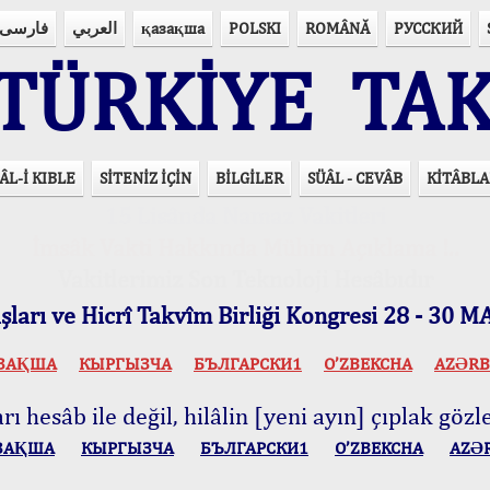
فارسی
العربي
қазақша
POLSKI
ROMÂNĂ
РУССКИЙ
ÜRKİYE TAK
ÂL-İ KIBLE
SİTENİZ İÇİN
BİLGİLER
SÜÂL - CEVÂB
KİTÂBLA
15 Lisânda Namaz Vakitleri
İmsâk Vakti Hakkında Mühim Açıklama !..
Vakitlerimiz Son Teknoloji Hesâbıdır
ları ve Hicrî Takvîm Birliği Kongresi 28 - 30
ЗАҚША
КЫPГЫЗЧA
БЪЛГАРСКИ1
O’ZBEKCHA
AZӘRB
ı hesâb ile değil, hilâlin [yeni ayın] çıplak gözle
ЗАҚША
КЫPГЫЗЧA
БЪЛГАРСКИ1
O’ZBEKCHA
AZӘ