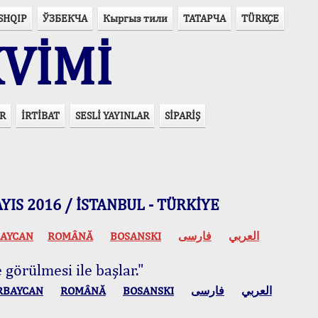
SHQIP
ЎЗБЕКЧА
Кыргыз тили
ТАТАРЧА
TÜRKÇE
VİMİ
R
İRTİBAT
SESLİ YAYINLAR
SİPARİŞ
 MAYIS 2016 / İSTANBUL - TÜRKİYE
AYCAN
ROMÂNĂ
BOSANSKI
فارسی
العربي
 görülmesi ile başlar."
RBAYCAN
ROMÂNĂ
BOSANSKI
فارسی
العربي