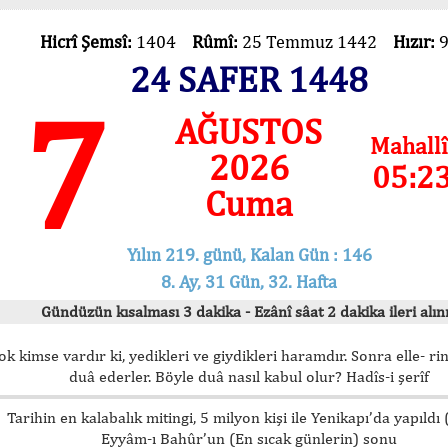
Hicrî Şemsî:
1404
Rûmî:
25 Temmuz 1442
Hızır:
24 SAFER 1448
7
AĞUSTOS
Mahallî
2026
05:2
Cuma
Yılın 219. günü, Kalan Gün : 146
8. Ay, 31 Gün, 32. Hafta
Gündüzün kısalması 3 dakika - Ezânî sâat 2 dakika ileri alını
ok kimse vardır ki, yedikleri ve giydikleri haramdır. Sonra elle- rin
duâ ederler. Böyle duâ nasıl kabul olur? Hadîs-i şerîf
Tarihin en kalabalık mitingi, 5 milyon kişi ile Yenikapı’da yapıldı
Eyyâm-ı Bahûr’un (En sıcak günlerin) sonu