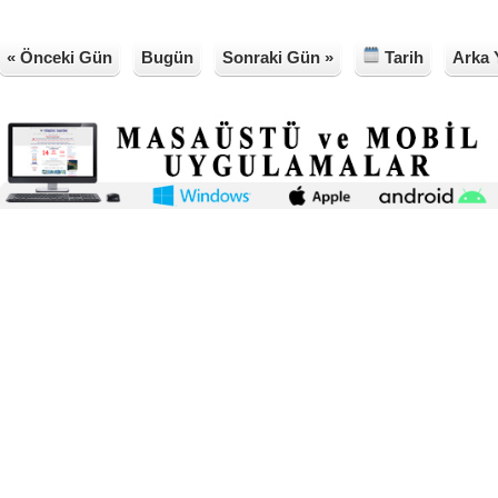
« Önceki Gün
Bugün
Sonraki Gün »
Tarih
Arka 