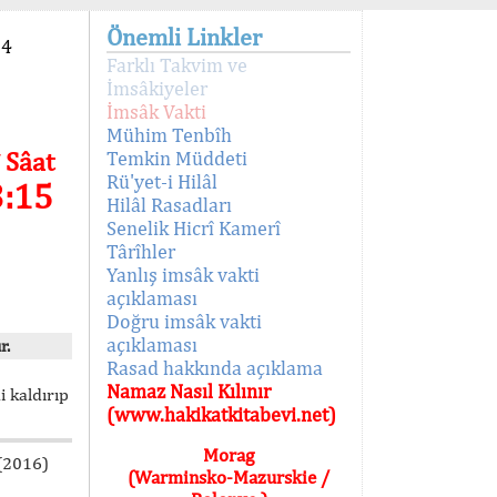
Önemli Linkler
94
Farklı Takvim ve
İmsâkiyeler
İmsâk Vakti
Mühim Tenbîh
 Sâat
Temkin Müddeti
Rü'yet-i Hilâl
3:15
Hilâl Rasadları
Senelik Hicrî Kamerî
Târîhler
Yanlış imsâk vakti
açıklaması
Doğru imsâk vakti
açıklaması
r.
Rasad hakkında açıklama
Namaz Nasıl Kılınır
i kaldırıp
(www.hakikatkitabevi.net)
Morag
 (2016)
(Warminsko-Mazurskie /