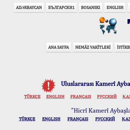
AZӘRBAYCAN
БЪЛГАРСКИ1
BOSANSKI
ENGLISH
T
ANA SAYFA
NEMÂZ VAKİTLERİ
İSTİKB
Uluslararası Kamerî Aybaş
TÜRKÇE
ENGLISH
FRANÇAIS
РУССКИЙ
ҚА
"Hicrî Kamerî Aybaşlar
TÜRKÇE
ENGLISH
FRANÇAIS
РУССКИЙ
ҚА