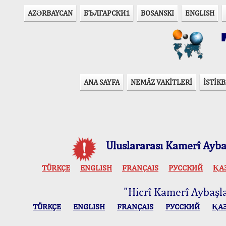
AZӘRBAYCAN
БЪЛГАРСКИ1
BOSANSKI
ENGLISH
T
ANA SAYFA
NEMÂZ VAKİTLERİ
İSTİKB
Uluslararası Kamerî Aybaş
TÜRKÇE
ENGLISH
FRANÇAIS
РУССКИЙ
ҚА
"Hicrî Kamerî Aybaşlar
TÜRKÇE
ENGLISH
FRANÇAIS
РУССКИЙ
ҚА