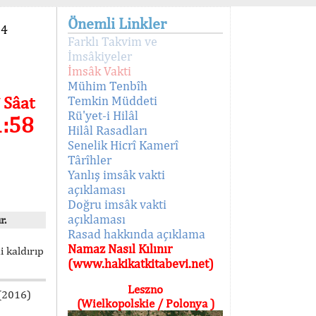
Önemli Linkler
94
Farklı Takvim ve
İmsâkiyeler
İmsâk Vakti
Mühim Tenbîh
 Sâat
Temkin Müddeti
Rü'yet-i Hilâl
1:58
Hilâl Rasadları
Senelik Hicrî Kamerî
Târîhler
Yanlış imsâk vakti
açıklaması
Doğru imsâk vakti
açıklaması
r.
Rasad hakkında açıklama
Namaz Nasıl Kılınır
i kaldırıp
(www.hakikatkitabevi.net)
Leszno
 (2016)
(Wielkopolskie / Polonya )