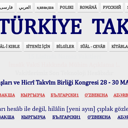
فارسی
العربي
қазақша
POLSKI
ROMÂNĂ
РУССКИЙ
ÜRKİYE TAK
ÂL-İ KIBLE
SİTENİZ İÇİN
BİLGİLER
SÜÂL - CEVÂB
KİTÂBLA
15 Lisânda Namaz Vakitleri
İmsâk Vakti Hakkında Mühim Açıklama !..
Vakitlerimiz Son Teknoloji Hesâbıdır
ları ve Hicrî Takvîm Birliği Kongresi 28 - 30
ЗАҚША
КЫPГЫЗЧA
БЪЛГАРСКИ1
O’ZBEKCHA
AZӘRB
ı hesâb ile değil, hilâlin [yeni ayın] çıplak gözle
ЗАҚША
КЫPГЫЗЧA
БЪЛГАРСКИ1
O’ZBEKCHA
AZӘ