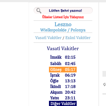
Ülkeler Listesi İçin Tıklayınız
Leszno
Wielkopolskie / Polonya
Vasatî Vakitler
Ezânî Vakitler
/
Vasatî Vakitler
İmsâk
02:15
Sabâh
02:45
Güneş
05:17
İşrak
06:19
Öğle
13:13
Ç
İkindi
17:18
Akşam
20:42
Yatsı
23:11
Diğer Vakitler