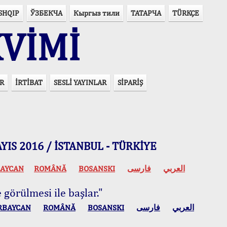
SHQIP
ЎЗБЕКЧА
Кыргыз тили
ТАТАРЧА
TÜRKÇE
VİMİ
R
İRTİBAT
SESLİ YAYINLAR
SİPARİŞ
 MAYIS 2016 / İSTANBUL - TÜRKİYE
AYCAN
ROMÂNĂ
BOSANSKI
فارسی
العربي
 görülmesi ile başlar."
RBAYCAN
ROMÂNĂ
BOSANSKI
فارسی
العربي