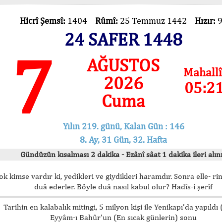
Hicrî Şemsî:
1404
Rûmî:
25 Temmuz 1442
Hızır:
24 SAFER 1448
7
AĞUSTOS
Mahallî
2026
05:2
Cuma
Yılın 219. günü, Kalan Gün : 146
8. Ay, 31 Gün, 32. Hafta
Gündüzün kısalması 2 dakika - Ezânî sâat 1 dakika ileri alını
ok kimse vardır ki, yedikleri ve giydikleri haramdır. Sonra elle- rin
duâ ederler. Böyle duâ nasıl kabul olur? Hadîs-i şerîf
Tarihin en kalabalık mitingi, 5 milyon kişi ile Yenikapı’da yapıldı
Eyyâm-ı Bahûr’un (En sıcak günlerin) sonu