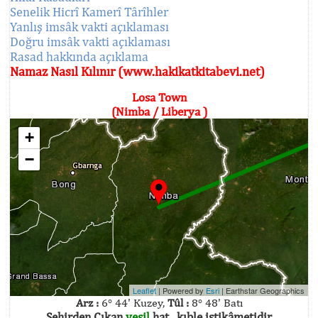
Senelik Hicrî Kamerî Târîhler
Yanlış imsâk vakti açıklaması
Doğru imsâk vakti açıklaması
Rasad hakkında açıklama
Namaz Nasıl Kılınır (www.hakikatkitabevi.net)
Losa Town
(Nimba / Liberya )
+
−
Leaflet
| Powered by
Esri
|
Earthstar Geographics
Arz :
6° 44' Kuzey,
Tûl :
8° 48' Batı
Şehirden Çıkan
yeşil
hat , kıble istikâmetidir.