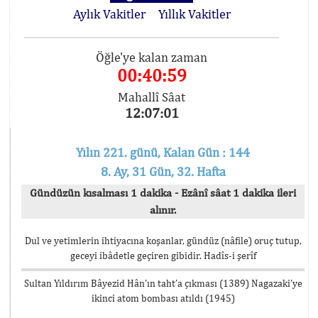
Aylık Vakitler
Yıllık Vakitler
Öğle'ye kalan zaman
00:40:59
Mahallî Sâat
12:07:01
Yılın 221. günü, Kalan Gün : 144
8. Ay, 31 Gün, 32. Hafta
Gündüzün kısalması 1 dakika - Ezânî sâat 1 dakika ileri
alınır.
Dul ve yetimlerin ihtiyacına koşanlar, gündüz (nâfile) oruç tutup,
geceyi ibâdetle geçiren gibidir. Hadîs-i şerîf
Sultan Yıldırım Bâyezid Hân’ın taht’a çıkması (1389) Nagazaki’ye
ikinci atom bombası atıldı (1945)