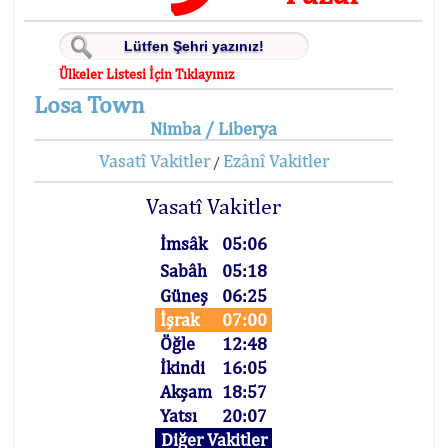
Ülkeler Listesi İçin Tıklayınız
Losa Town
Nimba / Liberya
Vasatî Vakitler
Ezânî Vakitler
/
Vasatî Vakitler
İmsâk
05:06
Sabâh
05:18
Güneş
06:25
İşrak
07:00
Öğle
12:48
İkindi
16:05
Akşam
18:57
Yatsı
20:07
Diğer Vakitler