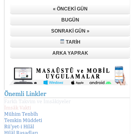
« ÖNCEKI GÜN
BUGÜN
SONRAKI GÜN »
TARIH
ARKA YAPRAK
Önemli Linkler
Farklı Takvim ve İmsâkiyeler
İmsâk Vakti
Mühim Tenbîh
Temkin Müddeti
Rü'yet-i Hilâl
Hilâl Rasadları