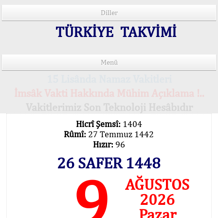
Diller
TÜRKİYE TAKVİMİ
Menü
15 Lisânda Namaz Vakitleri
İmsâk Vakti Hakkında Mühim Açıklama !..
Vakitlerimiz Son Teknoloji Hesâbıdır
Hicrî Şemsî:
1404
Rûmî:
27 Temmuz 1442
Hızır:
96
26 SAFER 1448
9
AĞUSTOS
2026
Pazar