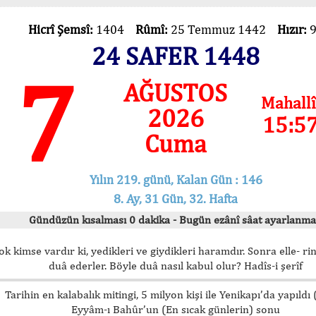
Hicrî Şemsî:
1404
Rûmî:
25 Temmuz 1442
Hızır:
24 SAFER 1448
7
AĞUSTOS
Mahallî
2026
15:5
Cuma
Yılın 219. günü, Kalan Gün : 146
8. Ay, 31 Gün, 32. Hafta
Gündüzün kısalması 0 dakika - Bugün ezânî sâat ayarlanma
ok kimse vardır ki, yedikleri ve giydikleri haramdır. Sonra elle- rin
duâ ederler. Böyle duâ nasıl kabul olur? Hadîs-i şerîf
Tarihin en kalabalık mitingi, 5 milyon kişi ile Yenikapı’da yapıldı
Eyyâm-ı Bahûr’un (En sıcak günlerin) sonu