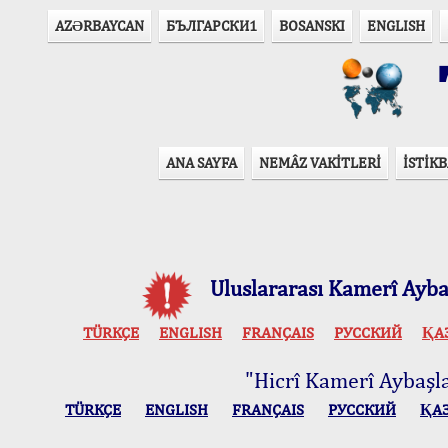
AZӘRBAYCAN
БЪЛГАРСКИ1
BOSANSKI
ENGLISH
T
ANA SAYFA
NEMÂZ VAKİTLERİ
İSTİKB
Uluslararası Kamerî Aybaş
TÜRKÇE
ENGLISH
FRANÇAIS
РУССКИЙ
ҚА
"Hicrî Kamerî Aybaşlar
TÜRKÇE
ENGLISH
FRANÇAIS
РУССКИЙ
ҚА