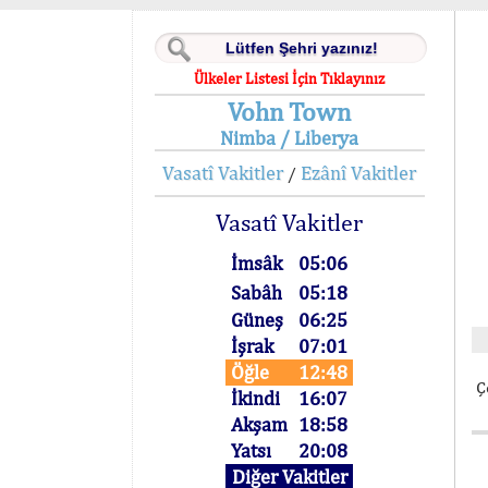
Ülkeler Listesi İçin Tıklayınız
Vohn Town
Nimba / Liberya
Vasatî Vakitler
Ezânî Vakitler
/
Vasatî Vakitler
İmsâk
05:06
Sabâh
05:18
Güneş
06:25
İşrak
07:01
Öğle
12:48
Ç
İkindi
16:07
Akşam
18:58
Yatsı
20:08
Diğer Vakitler