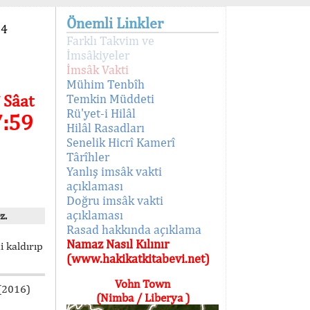
Önemli Linkler
94
Farklı Takvim ve
İmsâkiyeler
İmsâk Vakti
Mühim Tenbîh
 Sâat
Temkin Müddeti
Rü'yet-i Hilâl
7:59
Hilâl Rasadları
Senelik Hicrî Kamerî
Târîhler
Yanlış imsâk vakti
açıklaması
Doğru imsâk vakti
açıklaması
z.
Rasad hakkında açıklama
Namaz Nasıl Kılınır
i kaldırıp
(www.hakikatkitabevi.net)
Vohn Town
 (2016)
(Nimba / Liberya )