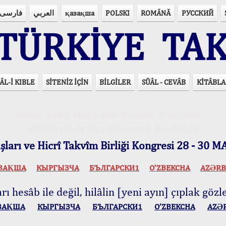
فارسی
العربي
қазақша
POLSKI
ROMÂNĂ
РУССКИЙ
ÜRKİYE TAK
ÂL-İ KIBLE
SİTENİZ İÇİN
BİLGİLER
SÜÂL - CEVÂB
KİTÂBLA
15 Lisânda Namaz Vakitleri
İmsâk Vakti Hakkında Mühim Açıklama !..
Vakitlerimiz Son Teknoloji Hesâbıdır
ları ve Hicrî Takvîm Birliği Kongresi 28 - 30
ЗАҚША
КЫPГЫЗЧA
БЪЛГАРСКИ1
O’ZBEKCHA
AZӘRB
ı hesâb ile değil, hilâlin [yeni ayın] çıplak gözle
ЗАҚША
КЫPГЫЗЧA
БЪЛГАРСКИ1
O’ZBEKCHA
AZӘ