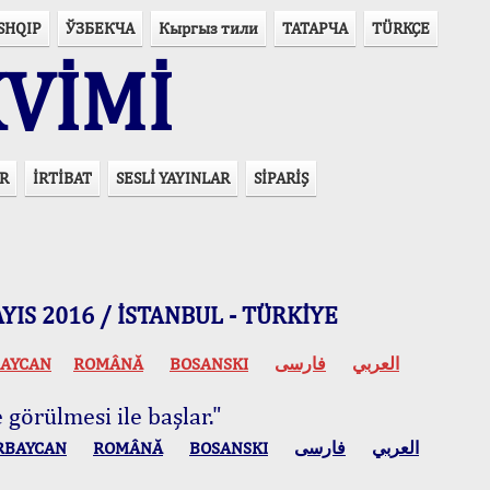
SHQIP
ЎЗБЕКЧА
Кыргыз тили
ТАТАРЧА
TÜRKÇE
VİMİ
R
İRTİBAT
SESLİ YAYINLAR
SİPARİŞ
 MAYIS 2016 / İSTANBUL - TÜRKİYE
AYCAN
ROMÂNĂ
BOSANSKI
فارسی
العربي
 görülmesi ile başlar."
RBAYCAN
ROMÂNĂ
BOSANSKI
فارسی
العربي