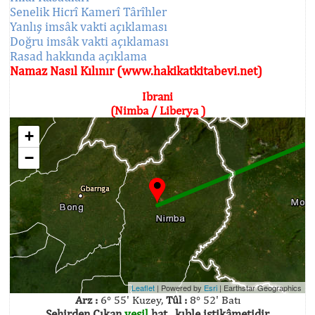
Senelik Hicrî Kamerî Târîhler
Yanlış imsâk vakti açıklaması
Doğru imsâk vakti açıklaması
Rasad hakkında açıklama
Namaz Nasıl Kılınır (www.hakikatkitabevi.net)
Ibrani
(Nimba / Liberya )
+
−
Leaflet
| Powered by
Esri
|
Earthstar Geographics
Arz :
6° 55' Kuzey,
Tûl :
8° 52' Batı
Şehirden Çıkan
yeşil
hat , kıble istikâmetidir.