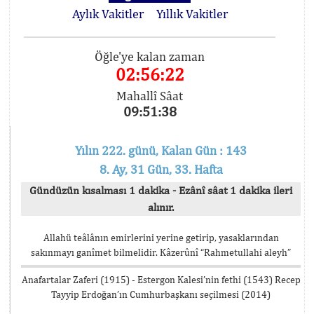
Aylık Vakitler
Yıllık Vakitler
Öğle'ye kalan zaman
02:56:22
Mahallî Sâat
09:51:38
Yılın 222. günü, Kalan Gün : 143
8. Ay, 31 Gün, 33. Hafta
Gündüzün kısalması 1 dakika - Ezânî sâat 1 dakika ileri
alınır.
Allahü teâlânın emirlerini yerine getirip, yasaklarından
sakınmayı ganîmet bilmelidir. Kâzerûnî “Rahmetullahi aleyh”
Anafartalar Zaferi (1915) - Estergon Kalesi’nin fethi (1543) Recep
Tayyip Erdoğan’ın Cumhurbaşkanı seçilmesi (2014)