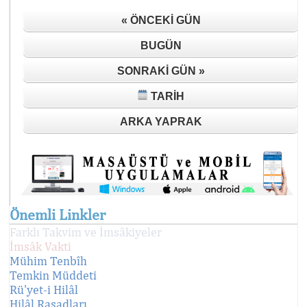
« ÖNCEKI GÜN
BUGÜN
SONRAKI GÜN »
TARIH
ARKA YAPRAK
Önemli Linkler
Farklı Takvim ve İmsâkiyeler
İmsâk Vakti
Mühim Tenbîh
Temkin Müddeti
Rü'yet-i Hilâl
Hilâl Rasadları