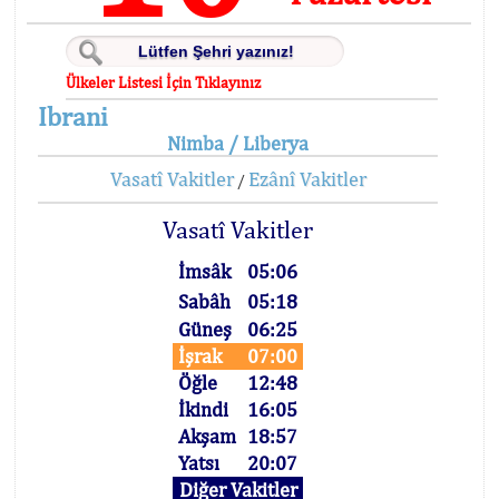
Ülkeler Listesi İçin Tıklayınız
Ibrani
Nimba / Liberya
Vasatî Vakitler
Ezânî Vakitler
/
Vasatî Vakitler
İmsâk
05:06
Sabâh
05:18
Güneş
06:25
İşrak
07:00
Öğle
12:48
İkindi
16:05
Akşam
18:57
Yatsı
20:07
Diğer Vakitler