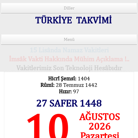
Diller
TÜRKİYE TAKVİMİ
Menü
15 Lisânda Namaz Vakitleri
İmsâk Vakti Hakkında Mühim Açıklama !..
Vakitlerimiz Son Teknoloji Hesâbıdır
Hicrî Şemsî:
1404
Rûmî:
28 Temmuz 1442
Hızır:
97
27 SAFER 1448
10
AĞUSTOS
2026
Pazartesi