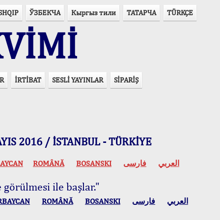
SHQIP
ЎЗБЕКЧА
Кыргыз тили
ТАТАРЧА
TÜRKÇE
VİMİ
R
İRTİBAT
SESLİ YAYINLAR
SİPARİŞ
 MAYIS 2016 / İSTANBUL - TÜRKİYE
AYCAN
ROMÂNĂ
BOSANSKI
فارسی
العربي
 görülmesi ile başlar."
RBAYCAN
ROMÂNĂ
BOSANSKI
فارسی
العربي