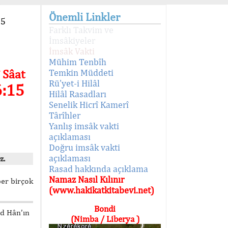
Önemli Linkler
95
Farklı Takvim ve
İmsâkiyeler
İmsâk Vakti
Mühim Tenbîh
 Sâat
Temkin Müddeti
Rü'yet-i Hilâl
6:15
Hilâl Rasadları
Senelik Hicrî Kamerî
Târîhler
Yanlış imsâk vakti
açıklaması
Doğru imsâk vakti
açıklaması
z.
Rasad hakkında açıklama
Namaz Nasıl Kılınır
ber birçok
(www.hakikatkitabevi.net)
Bondi
ed Hân’ın
(Nimba / Liberya )