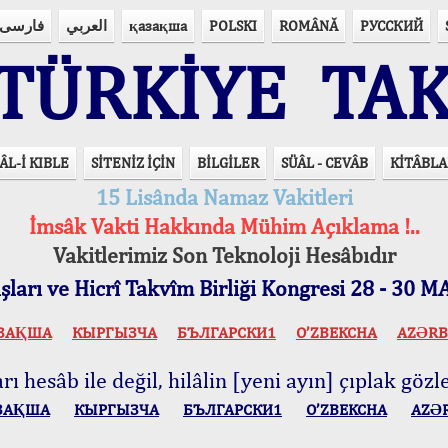
فارسی
العربي
қазақша
POLSKI
ROMÂNĂ
РУССКИЙ
ÜRKİYE TAK
ÂL-İ KIBLE
SİTENİZ İÇİN
BİLGİLER
SÜÂL - CEVÂB
KİTÂBLA
15 Lisânda Namaz Vakitleri
İmsâk Vakti Hakkında Mühim Açıklama !..
Vakitlerimiz Son Teknoloji Hesâbıdır
ları ve Hicrî Takvîm Birliği Kongresi 28 - 30
ЗАҚША
КЫPГЫЗЧA
БЪЛГАРСКИ1
O’ZBEKCHA
AZӘRB
ı hesâb ile değil, hilâlin [yeni ayın] çıplak gözle
ЗАҚША
КЫPГЫЗЧA
БЪЛГАРСКИ1
O’ZBEKCHA
AZӘ