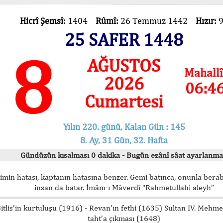
Hicrî Şemsî:
1404
Rûmî:
26 Temmuz 1442
Hızır:
25 SAFER 1448
8
AĞUSTOS
Mahallî
2026
06:4
Cumartesi
Yılın 220. günü, Kalan Gün : 145
8. Ay, 31 Gün, 32. Hafta
Gündüzün kısalması 0 dakika - Bugün ezânî sâat ayarlanma
imin hatası, kaptanın hatasına benzer. Gemi batınca, onunla bera
insan da batar. İmâm-ı Mâverdî “Rahmetullahi aleyh”
itlis’in kurtuluşu (1916) - Revan’ın fethi (1635) Sultan IV. Mehm
taht’a çıkması (1648)