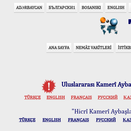
AZӘRBAYCAN
БЪЛГАРСКИ1
BOSANSKI
ENGLISH
T
ANA SAYFA
NEMÂZ VAKİTLERİ
İSTİKB
Uluslararası Kamerî Aybaş
TÜRKÇE
ENGLISH
FRANÇAIS
РУССКИЙ
ҚА
"Hicrî Kamerî Aybaşlar
TÜRKÇE
ENGLISH
FRANÇAIS
РУССКИЙ
ҚА