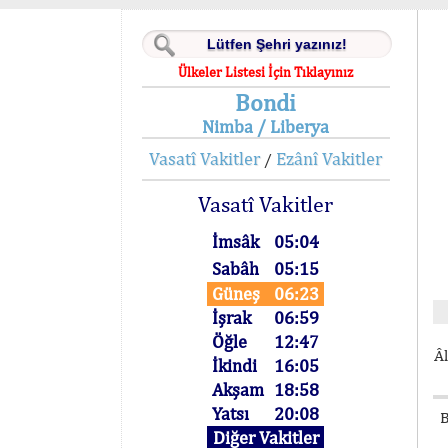
Ülkeler Listesi İçin Tıklayınız
Bondi
Nimba / Liberya
Vasatî Vakitler
Ezânî Vakitler
/
Vasatî Vakitler
İmsâk
05:04
Sabâh
05:15
Güneş
06:23
İşrak
06:59
Öğle
12:47
Âl
İkindi
16:05
Akşam
18:58
Yatsı
20:08
B
Diğer Vakitler