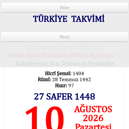
Diller
TÜRKİYE TAKVİMİ
Menü
15 Lisânda Namaz Vakitleri
İmsâk Vakti Hakkında Mühim Açıklama !..
Vakitlerimiz Son Teknoloji Hesâbıdır
Hicrî Şemsî:
1404
Rûmî:
28 Temmuz 1442
Hızır:
97
27 SAFER 1448
10
AĞUSTOS
2026
Pazartesi