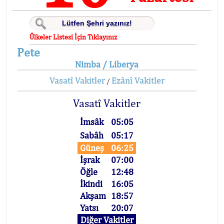
Ülkeler Listesi İçin Tıklayınız
Pete
Nimba / Liberya
Vasatî Vakitler
Ezânî Vakitler
/
Vasatî Vakitler
İmsâk
05:05
Sabâh
05:17
Güneş
06:25
İşrak
07:00
Öğle
12:48
İkindi
16:05
Akşam
18:57
Yatsı
20:07
Diğer Vakitler