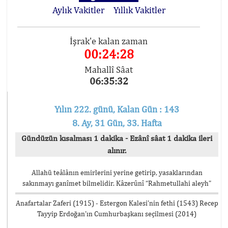
Aylık Vakitler
Yıllık Vakitler
İşrak'e kalan zaman
00:24:28
Mahallî Sâat
06:35:32
Yılın 222. günü, Kalan Gün : 143
8. Ay, 31 Gün, 33. Hafta
Gündüzün kısalması 1 dakika - Ezânî sâat 1 dakika ileri
alınır.
Allahü teâlânın emirlerini yerine getirip, yasaklarından
sakınmayı ganîmet bilmelidir. Kâzerûnî “Rahmetullahi aleyh”
Anafartalar Zaferi (1915) - Estergon Kalesi’nin fethi (1543) Recep
Tayyip Erdoğan’ın Cumhurbaşkanı seçilmesi (2014)