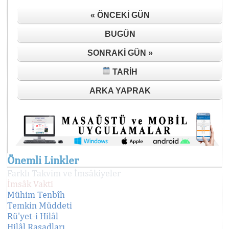
« ÖNCEKI GÜN
BUGÜN
SONRAKI GÜN »
TARIH
ARKA YAPRAK
Önemli Linkler
Farklı Takvim ve İmsâkiyeler
İmsâk Vakti
Mühim Tenbîh
Temkin Müddeti
Rü'yet-i Hilâl
Hilâl Rasadları