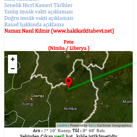
Senelik Hicrî Kamerî Târîhler
Yanlış imsâk vakti açıklaması
Doğru imsâk vakti açıklaması
Rasad hakkında açıklama
Namaz Nasıl Kılınır (www.hakikatkitabevi.net)
Pete
(Nimba / Liberya )
+
−
Leaflet
| Powered by
Esri
|
Earthstar Geographics
Arz :
7° 10' Kuzey,
Tûl :
8° 48' Batı
Şehirden Çıkan
yeşil
hat , kıble istikâmetidir.