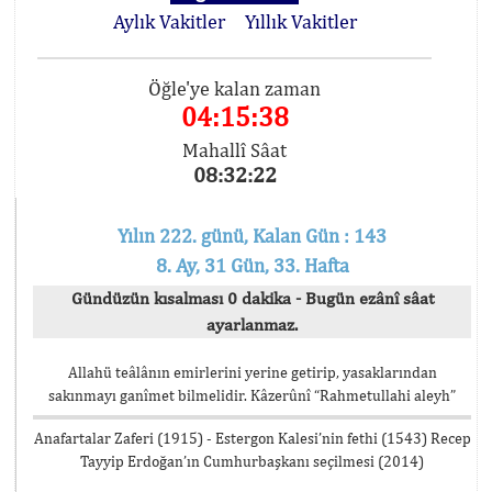
Aylık Vakitler
Yıllık Vakitler
Öğle'ye kalan zaman
04:15:38
Mahallî Sâat
08:32:22
Yılın 222. günü, Kalan Gün : 143
8. Ay, 31 Gün, 33. Hafta
Gündüzün kısalması 0 dakika - Bugün ezânî sâat
ayarlanmaz.
Allahü teâlânın emirlerini yerine getirip, yasaklarından
sakınmayı ganîmet bilmelidir. Kâzerûnî “Rahmetullahi aleyh”
Anafartalar Zaferi (1915) - Estergon Kalesi’nin fethi (1543) Recep
Tayyip Erdoğan’ın Cumhurbaşkanı seçilmesi (2014)