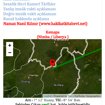
Senelik Hicrî Kamerî Târîhler
Yanlış imsâk vakti açıklaması
Doğru imsâk vakti açıklaması
Rasad hakkında açıklama
Namaz Nasıl Kılınır (www.hakikatkitabevi.net)
Kemapa
(Nimba / Liberya )
+
−
Leaflet
| Powered by
Esri
|
Earthstar Geographics
Arz :
7° 12' Kuzey,
Tûl :
8° 54' Batı
Şehirden Çıkan
yeşil
hat , kıble istikâmetidir.