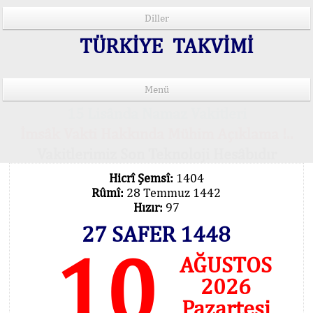
Diller
TÜRKİYE TAKVİMİ
Menü
15 Lisânda Namaz Vakitleri
İmsâk Vakti Hakkında Mühim Açıklama !..
Vakitlerimiz Son Teknoloji Hesâbıdır
Hicrî Şemsî:
1404
Rûmî:
28 Temmuz 1442
Hızır:
97
27 SAFER 1448
10
AĞUSTOS
2026
Pazartesi