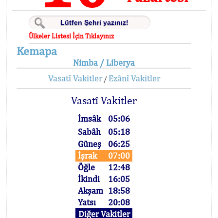
Ülkeler Listesi İçin Tıklayınız
Kemapa
Nimba / Liberya
Vasatî Vakitler
Ezânî Vakitler
/
Vasatî Vakitler
İmsâk
05:06
Sabâh
05:18
Güneş
06:25
İşrak
07:00
Öğle
12:48
İkindi
16:05
Akşam
18:58
Yatsı
20:08
Diğer Vakitler