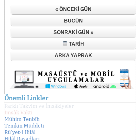
« ÖNCEKI GÜN
BUGÜN
SONRAKI GÜN »
TARIH
ARKA YAPRAK
Önemli Linkler
Farklı Takvim ve İmsâkiyeler
İmsâk Vakti
Mühim Tenbîh
Temkin Müddeti
Rü'yet-i Hilâl
Hilâl Rasadları