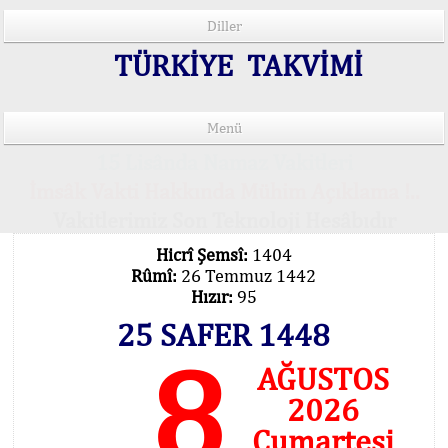
Diller
TÜRKİYE TAKVİMİ
Menü
15 Lisânda Namaz Vakitleri
İmsâk Vakti Hakkında Mühim Açıklama !..
Vakitlerimiz Son Teknoloji Hesâbıdır
Hicrî Şemsî:
1404
Rûmî:
26 Temmuz 1442
Hızır:
95
25 SAFER 1448
8
AĞUSTOS
2026
Cumartesi