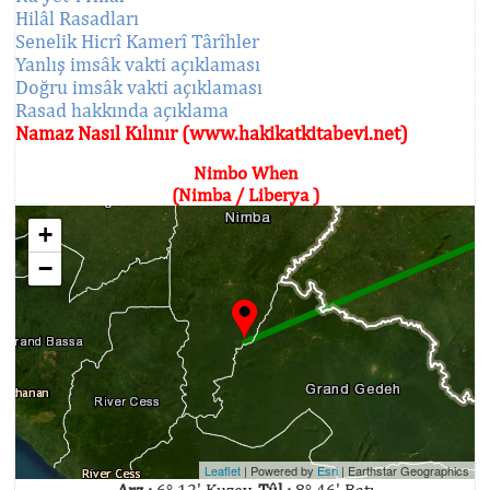
Hilâl Rasadları
Senelik Hicrî Kamerî Târîhler
Yanlış imsâk vakti açıklaması
Doğru imsâk vakti açıklaması
Rasad hakkında açıklama
Namaz Nasıl Kılınır (www.hakikatkitabevi.net)
Nimbo When
(Nimba / Liberya )
+
−
Leaflet
| Powered by
Esri
|
Earthstar Geographics
Arz :
6° 12' Kuzey,
Tûl :
8° 46' Batı