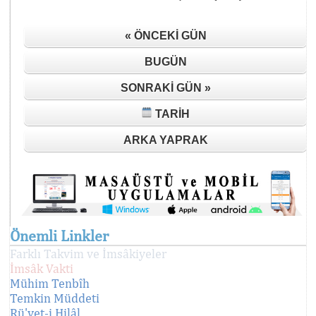
« ÖNCEKI GÜN
BUGÜN
SONRAKI GÜN »
TARIH
ARKA YAPRAK
Önemli Linkler
Farklı Takvim ve İmsâkiyeler
İmsâk Vakti
Mühim Tenbîh
Temkin Müddeti
Rü'yet-i Hilâl