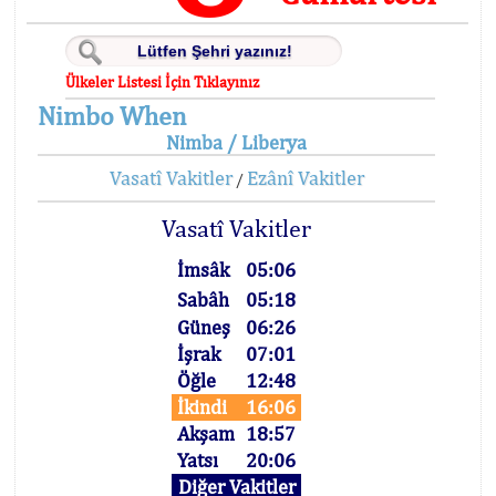
Ülkeler Listesi İçin Tıklayınız
Nimbo When
Nimba / Liberya
Vasatî Vakitler
Ezânî Vakitler
/
Vasatî Vakitler
İmsâk
05:06
Sabâh
05:18
Güneş
06:26
İşrak
07:01
Öğle
12:48
İkindi
16:06
Akşam
18:57
Yatsı
20:06
Diğer Vakitler