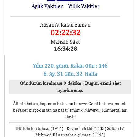
Aylık Vakitler
Yıllık Vakitler
Akşam'a kalan zaman
02:22:32
Mahallî Sâat
16:34:28
Yılın 220. günü, Kalan Gün : 145
8. Ay, 31 Gün, 32. Hafta
Gündüzün kısalması 0 dakika - Bugün ezânî sâat
ayarlanmaz.
Âlimin hatası, kaptanın hatasına benzer. Gemi batınca, onunla
beraber birçok insan da batar. İmâm-ı Mâverdî “Rahmetullahi
aleyh”
Bitlis’in kurtuluşu (1916) - Revan’ın fethi (1635) Sultan IV.
Mehmed Hân’ın taht’a çıkması (1648)