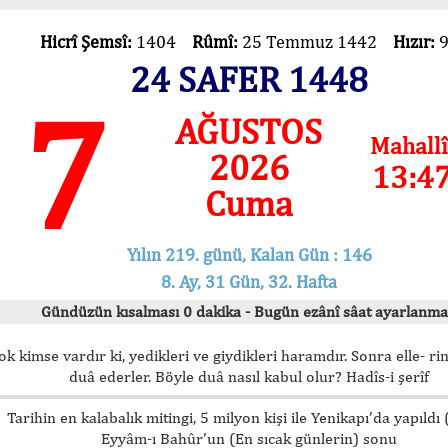
Hicrî Şemsî:
1404
Rûmî:
25 Temmuz 1442
Hızır:
24 SAFER 1448
7
AĞUSTOS
Mahallî
2026
13:4
Cuma
Yılın 219. günü, Kalan Gün : 146
8. Ay, 31 Gün, 32. Hafta
Gündüzün kısalması 0 dakika - Bugün ezânî sâat ayarlanma
ok kimse vardır ki, yedikleri ve giydikleri haramdır. Sonra elle- rin
duâ ederler. Böyle duâ nasıl kabul olur? Hadîs-i şerîf
Tarihin en kalabalık mitingi, 5 milyon kişi ile Yenikapı’da yapıldı
Eyyâm-ı Bahûr’un (En sıcak günlerin) sonu