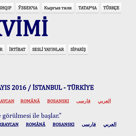
SHQIP
ЎЗБЕКЧА
Кыргыз тили
ТАТАРЧА
TÜRKÇE
VİMİ
R
İRTİBAT
SESLİ YAYINLAR
SİPARİŞ
 MAYIS 2016 / İSTANBUL - TÜRKİYE
AYCAN
ROMÂNĂ
BOSANSKI
فارسی
العربي
 görülmesi ile başlar."
RBAYCAN
ROMÂNĂ
BOSANSKI
فارسی
العربي