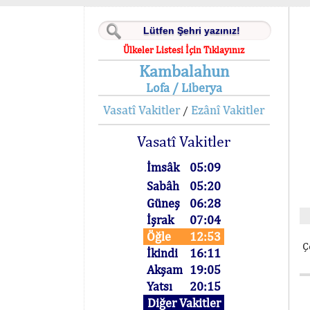
Ülkeler Listesi İçin Tıklayınız
Kambalahun
Lofa / Liberya
Vasatî Vakitler
Ezânî Vakitler
/
Vasatî Vakitler
İmsâk
05:09
Sabâh
05:20
Güneş
06:28
İşrak
07:04
Öğle
12:53
Ç
İkindi
16:11
Akşam
19:05
Yatsı
20:15
Diğer Vakitler