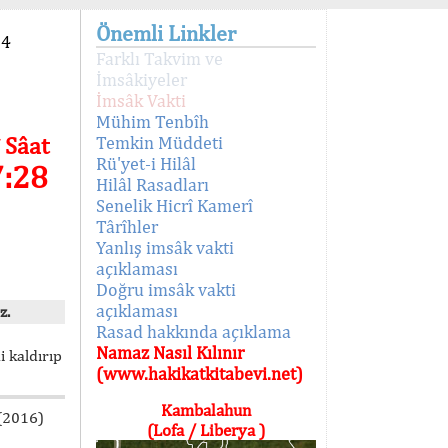
Önemli Linkler
94
Farklı Takvim ve
İmsâkiyeler
İmsâk Vakti
Mühim Tenbîh
 Sâat
Temkin Müddeti
Rü'yet-i Hilâl
7:28
Hilâl Rasadları
Senelik Hicrî Kamerî
Târîhler
Yanlış imsâk vakti
açıklaması
Doğru imsâk vakti
açıklaması
z.
Rasad hakkında açıklama
Namaz Nasıl Kılınır
i kaldırıp
(www.hakikatkitabevi.net)
Kambalahun
 (2016)
(Lofa / Liberya )