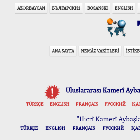
AZӘRBAYCAN
БЪЛГАРСКИ1
BOSANSKI
ENGLISH
T
ANA SAYFA
NEMÂZ VAKİTLERİ
İSTİKB
Uluslararası Kamerî Aybaş
TÜRKÇE
ENGLISH
FRANÇAIS
РУССКИЙ
ҚА
"Hicrî Kamerî Aybaşlar
TÜRKÇE
ENGLISH
FRANÇAIS
РУССКИЙ
ҚА