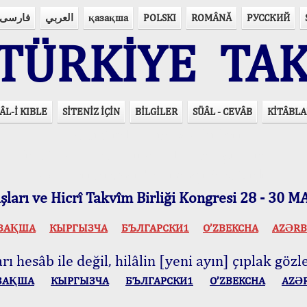
فارسی
العربي
қазақша
POLSKI
ROMÂNĂ
РУССКИЙ
ÜRKİYE TAK
ÂL-İ KIBLE
SİTENİZ İÇİN
BİLGİLER
SÜÂL - CEVÂB
KİTÂBLA
15 Lisânda Namaz Vakitleri
İmsâk Vakti Hakkında Mühim Açıklama !..
Vakitlerimiz Son Teknoloji Hesâbıdır
ları ve Hicrî Takvîm Birliği Kongresi 28 - 30
ЗАҚША
КЫPГЫЗЧA
БЪЛГАРСКИ1
O’ZBEKCHA
AZӘRB
ı hesâb ile değil, hilâlin [yeni ayın] çıplak gözle
ЗАҚША
КЫPГЫЗЧA
БЪЛГАРСКИ1
O’ZBEKCHA
AZӘ