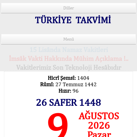
Diller
TÜRKİYE TAKVİMİ
Menü
15 Lisânda Namaz Vakitleri
İmsâk Vakti Hakkında Mühim Açıklama !..
Vakitlerimiz Son Teknoloji Hesâbıdır
Hicrî Şemsî:
1404
Rûmî:
27 Temmuz 1442
Hızır:
96
26 SAFER 1448
9
AĞUSTOS
2026
Pazar