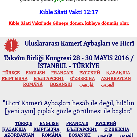
Kıble Sâati Vakti 12:17
Kıble Sâati Vakti'nde Güneşe dönen, kıbleye dönmüş olur.
Uluslararası Kamerî Aybaşları ve Hicrî
Takvîm Birliği Kongresi 28 - 30 MAYIS 2016 /
İSTANBUL - TÜRKİYE
TÜRKÇE
ENGLISH
FRANÇAIS
РУССКИЙ
ҚАЗАҚША
КЫPГЫЗЧA
БЪЛГАРСКИ1
O’ZBEKCHA
AZӘRBAYCAN
ROMÂNĂ
BOSANSKI
فارسی
العربي
"Hicrî Kamerî Aybaşları hesâb ile değil, hilâlin
[yeni ayın] çıplak gözle görülmesi ile başlar."
TÜRKÇE
ENGLISH
FRANÇAIS
РУССКИЙ
ҚАЗАҚША
КЫPГЫЗЧA
БЪЛГАРСКИ1
O’ZBEKCHA
AZӘRBAYCAN
ROMÂNĂ
BOSANSKI
فارسی
العربي