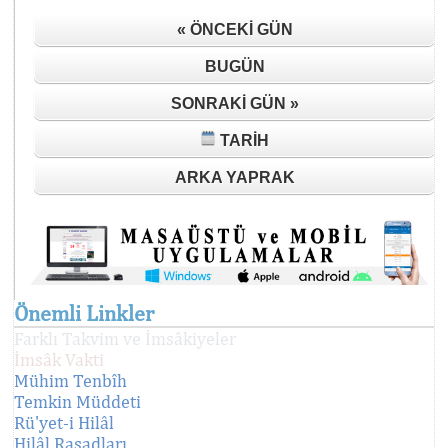
« ÖNCEKI GÜN
BUGÜN
SONRAKI GÜN »
TARIH
ARKA YAPRAK
Önemli Linkler
Farklı Takvim ve İmsâkiyeler
İmsâk Vakti
Mühim Tenbîh
Temkin Müddeti
Rü'yet-i Hilâl
Hilâl Rasadları