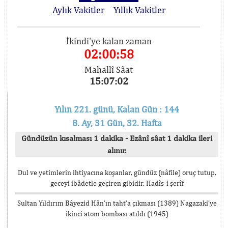
Aylık Vakitler
Yıllık Vakitler
İkindi'ye kalan zaman
02:00:58
Mahallî Sâat
15:07:02
Yılın 221. günü, Kalan Gün : 144
8. Ay, 31 Gün, 32. Hafta
Gündüzün kısalması 1 dakika - Ezânî sâat 1 dakika ileri
alınır.
Dul ve yetimlerin ihtiyacına koşanlar, gündüz (nâfile) oruç tutup,
geceyi ibâdetle geçiren gibidir. Hadîs-i şerîf
Sultan Yıldırım Bâyezid Hân’ın taht’a çıkması (1389) Nagazaki’ye
ikinci atom bombası atıldı (1945)