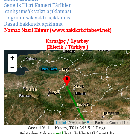
Senelik Hicrî Kamerî Târîhler
Yanlış imsâk vakti açıklaması
Doğru imsâk vakti açıklaması
Rasad hakkında açıklama
Namaz Nasıl Kılınır (www.hakikatkitabevi.net)
Karaağaç / İlyasbey
(Bilecik / Türkiye )
+
−
Leaflet
| Powered by
Esri
|
Earthstar Geographics
Arz :
40° 11' Kuzey,
Tûl :
29° 51' Doğu
Şehirden Çıkan
yeşil
hat , kıble istikâmetidir.