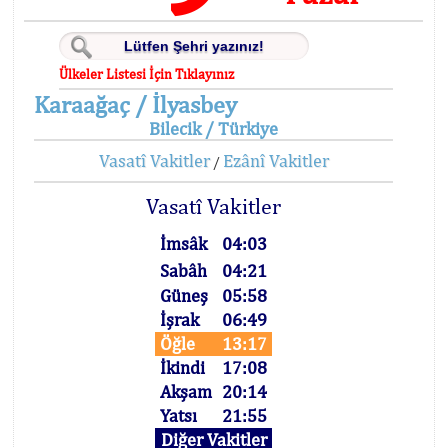
Ülkeler Listesi İçin Tıklayınız
Karaağaç / İlyasbey
Bilecik / Türkiye
Vasatî Vakitler
Ezânî Vakitler
/
Vasatî Vakitler
İmsâk
04:03
Sabâh
04:21
Güneş
05:58
İşrak
06:49
Öğle
13:17
İkindi
17:08
Akşam
20:14
Yatsı
21:55
Diğer Vakitler