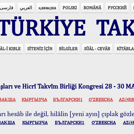
فارسی
العربي
қазақша
POLSKI
ROMÂNĂ
РУССКИЙ
ÜRKİYE TAK
ÂL-İ KIBLE
SİTENİZ İÇİN
BİLGİLER
SÜÂL - CEVÂB
KİTÂBLA
15 Lisânda Namaz Vakitleri
İmsâk Vakti Hakkında Mühim Açıklama !..
Vakitlerimiz Son Teknoloji Hesâbıdır
ları ve Hicrî Takvîm Birliği Kongresi 28 - 30
ЗАҚША
КЫPГЫЗЧA
БЪЛГАРСКИ1
O’ZBEKCHA
AZӘRB
ı hesâb ile değil, hilâlin [yeni ayın] çıplak gözle
ЗАҚША
КЫPГЫЗЧA
БЪЛГАРСКИ1
O’ZBEKCHA
AZӘ