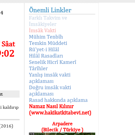
Önemli Linkler
94
Farklı Takvim ve
İmsâkiyeler
İmsâk Vakti
Mühim Tenbîh
 Sâat
Temkin Müddeti
Rü'yet-i Hilâl
9:02
Hilâl Rasadları
Senelik Hicrî Kamerî
Târîhler
Yanlış imsâk vakti
açıklaması
Doğru imsâk vakti
açıklaması
r.
Rasad hakkında açıklama
Namaz Nasıl Kılınır
i kaldırıp
(www.hakikatkitabevi.net)
Arpadere
 (2016)
(Bilecik / Türkiye )