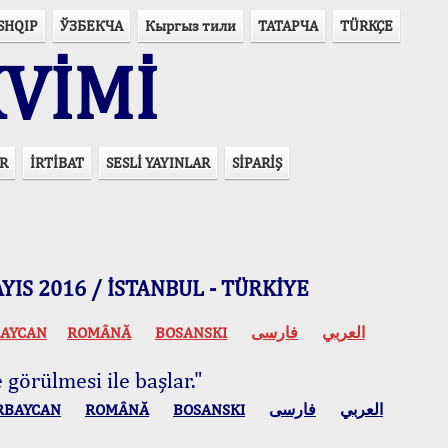
SHQIP
ЎЗБЕКЧА
Кыргыз тили
ТАТАРЧА
TÜRKÇE
VİMİ
R
İRTİBAT
SESLİ YAYINLAR
SİPARİŞ
 MAYIS 2016 / İSTANBUL - TÜRKİYE
AYCAN
ROMÂNĂ
BOSANSKI
فارسی
العربي
 görülmesi ile başlar."
RBAYCAN
ROMÂNĂ
BOSANSKI
فارسی
العربي