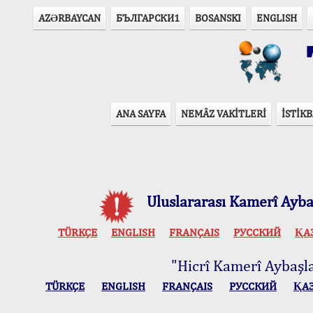
AZӘRBAYCAN
БЪЛГАРСКИ1
BOSANSKI
ENGLISH
T
ANA SAYFA
NEMÂZ VAKİTLERİ
İSTİKB
Uluslararası Kamerî Aybaş
TÜRKÇE
ENGLISH
FRANÇAIS
РУССКИЙ
ҚА
"Hicrî Kamerî Aybaşlar
TÜRKÇE
ENGLISH
FRANÇAIS
РУССКИЙ
ҚА