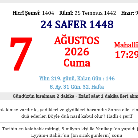
Hicrî Şemsî:
1404
Rûmî:
25 Temmuz 1442
Hızır:
24 SAFER 1448
7
AĞUSTOS
Mahallî
2026
17:2
Cuma
Yılın 219. günü, Kalan Gün : 146
8. Ay, 31 Gün, 32. Hafta
Gündüzün kısalması 2 dakika - Ezânî sâat 1 dakika ileri alını
ok kimse vardır ki, yedikleri ve giydikleri haramdır. Sonra elle- rin
duâ ederler. Böyle duâ nasıl kabul olur? Hadîs-i şerîf
Tarihin en kalabalık mitingi, 5 milyon kişi ile Yenikapı’da yapıldı
Eyyâm-ı Bahûr’un (En sıcak günlerin) sonu