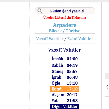
Ülkeler Listesi İçin Tıklayınız
Arpadere
Bilecik / Türkiye
Vasatî Vakitler
Ezânî Vakitler
/
Vasatî Vakitler
İmsâk
04:00
Sabâh
04:19
Güneş
05:57
İşrak
06:48
Öğle
13:18
Ç
İkindi
17:10
Akşam
20:17
Yatsı
21:58
Diğer Vakitler