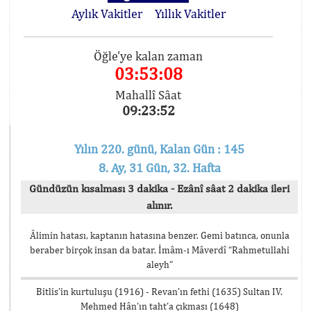
Aylık Vakitler
Yıllık Vakitler
Öğle'ye kalan zaman
03:53:08
Mahallî Sâat
09:23:52
Yılın 220. günü, Kalan Gün : 145
8. Ay, 31 Gün, 32. Hafta
Gündüzün kısalması 3 dakika - Ezânî sâat 2 dakika ileri
alınır.
Âlimin hatası, kaptanın hatasına benzer. Gemi batınca, onunla
beraber birçok insan da batar. İmâm-ı Mâverdî “Rahmetullahi
aleyh”
Bitlis’in kurtuluşu (1916) - Revan’ın fethi (1635) Sultan IV.
Mehmed Hân’ın taht’a çıkması (1648)