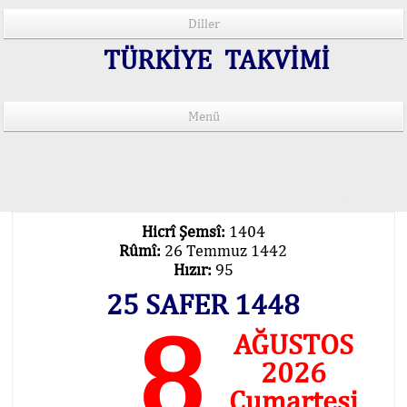
Diller
TÜRKİYE TAKVİMİ
Menü
15 Lisânda Namaz Vakitleri
İmsâk Vakti Hakkında Mühim Açıklama !..
Vakitlerimiz Son Teknoloji Hesâbıdır
Hicrî Şemsî:
1404
Rûmî:
26 Temmuz 1442
Hızır:
95
25 SAFER 1448
8
AĞUSTOS
2026
Cumartesi