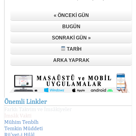
« ÖNCEKI GÜN
BUGÜN
SONRAKI GÜN »
TARIH
ARKA YAPRAK
Önemli Linkler
Farklı Takvim ve İmsâkiyeler
İmsâk Vakti
Mühim Tenbîh
Temkin Müddeti
Rü'yet-i Hilâl