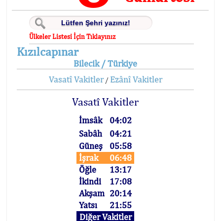
Ülkeler Listesi İçin Tıklayınız
Kızılcapınar
Bilecik / Türkiye
Vasatî Vakitler
Ezânî Vakitler
/
Vasatî Vakitler
İmsâk
04:02
Sabâh
04:21
Güneş
05:58
İşrak
06:48
Öğle
13:17
İkindi
17:08
Akşam
20:14
Yatsı
21:55
Diğer Vakitler