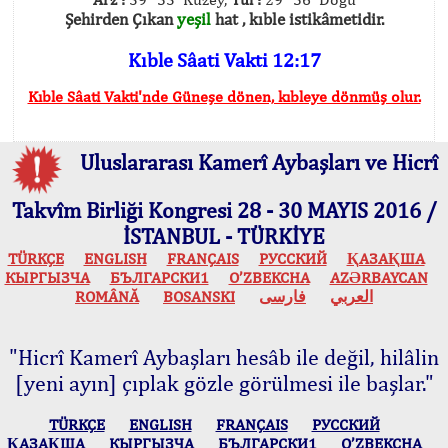
Şehirden Çıkan
yeşil
hat , kıble istikâmetidir.
Kıble Sâati Vakti 12:17
Kıble Sâati Vakti'nde Güneşe dönen, kıbleye dönmüş olur.
Uluslararası Kamerî Aybaşları ve Hicrî
Takvîm Birliği Kongresi 28 - 30 MAYIS 2016 /
İSTANBUL - TÜRKİYE
TÜRKÇE
ENGLISH
FRANÇAIS
РУССКИЙ
ҚАЗАҚША
КЫPГЫЗЧA
БЪЛГАРСКИ1
O’ZBEKCHA
AZӘRBAYCAN
ROMÂNĂ
BOSANSKI
فارسی
العربي
"Hicrî Kamerî Aybaşları hesâb ile değil, hilâlin
[yeni ayın] çıplak gözle görülmesi ile başlar."
TÜRKÇE
ENGLISH
FRANÇAIS
РУССКИЙ
ҚАЗАҚША
КЫPГЫЗЧA
БЪЛГАРСКИ1
O’ZBEKCHA