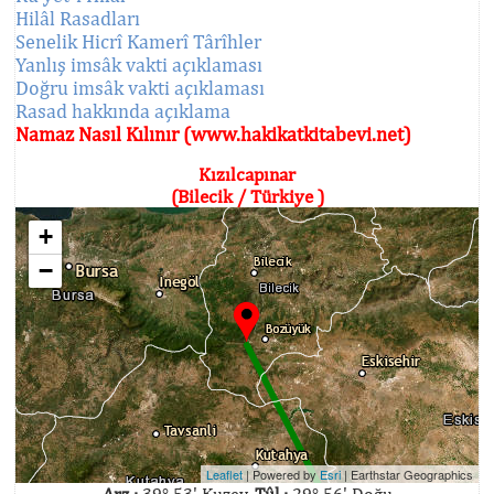
Hilâl Rasadları
Senelik Hicrî Kamerî Târîhler
Yanlış imsâk vakti açıklaması
Doğru imsâk vakti açıklaması
Rasad hakkında açıklama
Namaz Nasıl Kılınır (www.hakikatkitabevi.net)
Kızılcapınar
(Bilecik / Türkiye )
+
−
Leaflet
| Powered by
Esri
|
Earthstar Geographics
Arz :
39° 53' Kuzey,
Tûl :
29° 56' Doğu