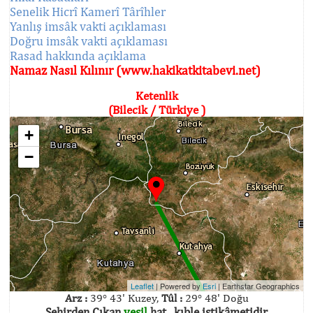
Senelik Hicrî Kamerî Târîhler
Yanlış imsâk vakti açıklaması
Doğru imsâk vakti açıklaması
Rasad hakkında açıklama
Namaz Nasıl Kılınır (www.hakikatkitabevi.net)
Ketenlik
(Bilecik / Türkiye )
+
−
Leaflet
| Powered by
Esri
|
Earthstar Geographics
Arz :
39° 43' Kuzey,
Tûl :
29° 48' Doğu
Şehirden Çıkan
yeşil
hat , kıble istikâmetidir.