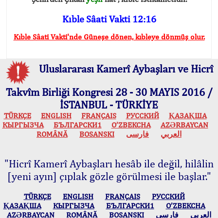
Kıble Sâati Vakti 12:16
Kıble Sâati Vakti'nde Güneşe dönen, kıbleye dönmüş olur.
Uluslararası Kamerî Aybaşları ve Hicrî
Takvîm Birliği Kongresi 28 - 30 MAYIS 2016 /
İSTANBUL - TÜRKİYE
TÜRKÇE
ENGLISH
FRANÇAIS
РУССКИЙ
ҚАЗАҚША
КЫPГЫЗЧA
БЪЛГАРСКИ1
O’ZBEKCHA
AZӘRBAYCAN
ROMÂNĂ
BOSANSKI
فارسی
العربي
"Hicrî Kamerî Aybaşları hesâb ile değil, hilâlin
[yeni ayın] çıplak gözle görülmesi ile başlar."
TÜRKÇE
ENGLISH
FRANÇAIS
РУССКИЙ
ҚАЗАҚША
КЫPГЫЗЧA
БЪЛГАРСКИ1
O’ZBEKCHA
AZӘRBAYCAN
ROMÂNĂ
BOSANSKI
فارسی
العربي