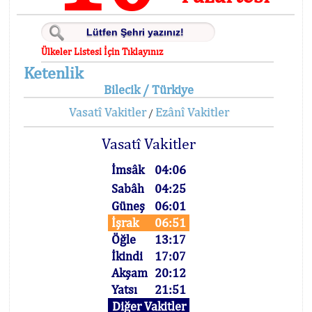
Ülkeler Listesi İçin Tıklayınız
Ketenlik
Bilecik / Türkiye
Vasatî Vakitler
Ezânî Vakitler
/
Vasatî Vakitler
İmsâk
04:06
Sabâh
04:25
Güneş
06:01
İşrak
06:51
Öğle
13:17
İkindi
17:07
Akşam
20:12
Yatsı
21:51
Diğer Vakitler