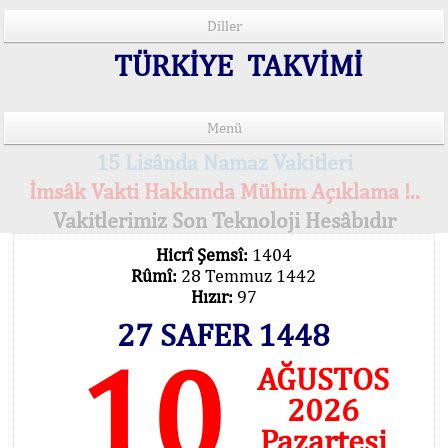
Diller
TÜRKİYE TAKVİMİ
Menü
15 Lisânda Namaz Vakitleri
İmsâk Vakti Hakkında Mühim Açıklama !..
Vakitlerimiz Son Teknoloji Hesâbıdır
Hicrî Şemsî:
1404
Rûmî:
28 Temmuz 1442
Hızır:
97
27 SAFER 1448
10
AĞUSTOS
2026
Pazartesi