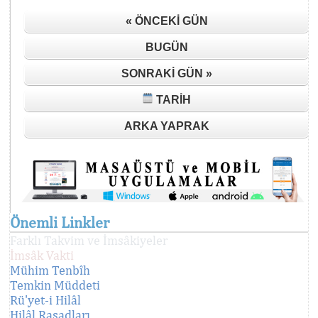
« ÖNCEKI GÜN
BUGÜN
SONRAKI GÜN »
TARIH
ARKA YAPRAK
Önemli Linkler
Farklı Takvim ve İmsâkiyeler
İmsâk Vakti
Mühim Tenbîh
Temkin Müddeti
Rü'yet-i Hilâl
Hilâl Rasadları