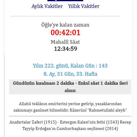
Aylık Vakitler
Yıllık Vakitler
Öğle'ye kalan zaman
00:42:01
Mahallî Sâat
12:34:59
Yılın 222. günü, Kalan Gün : 143
8. Ay, 31 Gün, 33. Hafta
Gündüzün kısalması 2 dakika - Ezânî sâat 1 dakika ileri
alınır.
Allahü teâlânın emirlerini yerine getirip, yasaklarından
sakınmayı ganîmet bilmelidir. Kâzerûnî “Rahmetullahi aleyh”
Anafartalar Zaferi (1915) - Estergon Kalesi’nin fethi (1543) Recep
Tayyip Erdoğan’ın Cumhurbaşkanı seçilmesi (2014)