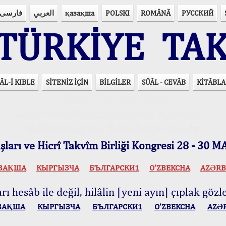
فارسی
العربي
қазақша
POLSKI
ROMÂNĂ
РУССКИЙ
ÜRKİYE TAK
ÂL-İ KIBLE
SİTENİZ İÇİN
BİLGİLER
SÜÂL - CEVÂB
KİTÂBLA
15 Lisânda Namaz Vakitleri
İmsâk Vakti Hakkında Mühim Açıklama !..
Vakitlerimiz Son Teknoloji Hesâbıdır
ları ve Hicrî Takvîm Birliği Kongresi 28 - 30
ЗАҚША
КЫPГЫЗЧA
БЪЛГАРСКИ1
O’ZBEKCHA
AZӘRB
ı hesâb ile değil, hilâlin [yeni ayın] çıplak gözle
ЗАҚША
КЫPГЫЗЧA
БЪЛГАРСКИ1
O’ZBEKCHA
AZӘ