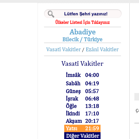
Ülkeler Listesi İçin Tıklayınız
Abadiye
Bilecik / Türkiye
Vasatî Vakitler
Ezânî Vakitler
/
Vasatî Vakitler
İmsâk
04:00
Sabâh
04:19
Güneş
05:57
İşrak
06:48
Öğle
13:18
Ç
İkindi
17:10
Akşam
20:17
Yatsı
21:59
Diğer Vakitler