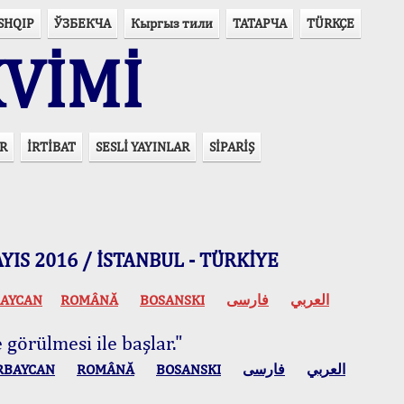
SHQIP
ЎЗБЕКЧА
Кыргыз тили
ТАТАРЧА
TÜRKÇE
VİMİ
R
İRTİBAT
SESLİ YAYINLAR
SİPARİŞ
 MAYIS 2016 / İSTANBUL - TÜRKİYE
AYCAN
ROMÂNĂ
BOSANSKI
فارسی
العربي
 görülmesi ile başlar."
RBAYCAN
ROMÂNĂ
BOSANSKI
فارسی
العربي