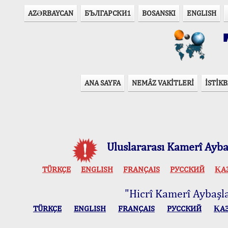
AZӘRBAYCAN
БЪЛГАРСКИ1
BOSANSKI
ENGLISH
T
ANA SAYFA
NEMÂZ VAKİTLERİ
İSTİKB
Uluslararası Kamerî Aybaş
TÜRKÇE
ENGLISH
FRANÇAIS
РУССКИЙ
ҚА
"Hicrî Kamerî Aybaşlar
TÜRKÇE
ENGLISH
FRANÇAIS
РУССКИЙ
ҚА