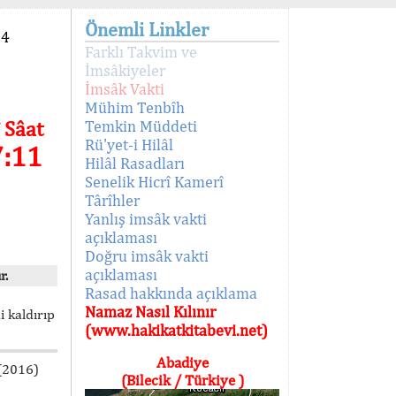
Önemli Linkler
94
Farklı Takvim ve
İmsâkiyeler
İmsâk Vakti
Mühim Tenbîh
 Sâat
Temkin Müddeti
Rü'yet-i Hilâl
7:11
Hilâl Rasadları
Senelik Hicrî Kamerî
Târîhler
Yanlış imsâk vakti
açıklaması
Doğru imsâk vakti
açıklaması
r.
Rasad hakkında açıklama
Namaz Nasıl Kılınır
i kaldırıp
(www.hakikatkitabevi.net)
Abadiye
 (2016)
(Bilecik / Türkiye )