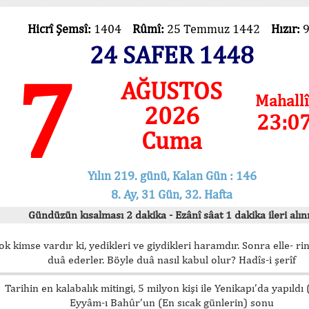
Hicrî Şemsî:
1404
Rûmî:
25 Temmuz 1442
Hızır:
24 SAFER 1448
7
AĞUSTOS
Mahallî
2026
23:0
Cuma
Yılın 219. günü, Kalan Gün : 146
8. Ay, 31 Gün, 32. Hafta
Gündüzün kısalması 2 dakika - Ezânî sâat 1 dakika ileri alını
ok kimse vardır ki, yedikleri ve giydikleri haramdır. Sonra elle- rin
duâ ederler. Böyle duâ nasıl kabul olur? Hadîs-i şerîf
Tarihin en kalabalık mitingi, 5 milyon kişi ile Yenikapı’da yapıldı
Eyyâm-ı Bahûr’un (En sıcak günlerin) sonu