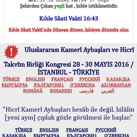
Şehirden Çıkan
yeşil
hat , kıble istikâmetidir.
Kıble Sâati Vakti 16:43
Kıble Sâati Vakti'nde Güneşe dönen, kıbleye dönmüş olur.
Uluslararası Kamerî Aybaşları ve Hicrî
Takvîm Birliği Kongresi 28 - 30 MAYIS 2016 /
İSTANBUL - TÜRKİYE
TÜRKÇE
ENGLISH
FRANÇAIS
РУССКИЙ
ҚАЗАҚША
КЫPГЫЗЧA
БЪЛГАРСКИ1
O’ZBEKCHA
AZӘRBAYCAN
ROMÂNĂ
BOSANSKI
فارسی
العربي
"Hicrî Kamerî Aybaşları hesâb ile değil, hilâlin
[yeni ayın] çıplak gözle görülmesi ile başlar."
TÜRKÇE
ENGLISH
FRANÇAIS
РУССКИЙ
ҚАЗАҚША
КЫPГЫЗЧA
БЪЛГАРСКИ1
O’ZBEKCHA