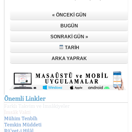
« ÖNCEKI GÜN
BUGÜN
SONRAKI GÜN »
TARIH
ARKA YAPRAK
Önemli Linkler
Farklı Takvim ve İmsâkiyeler
İmsâk Vakti
Mühim Tenbîh
Temkin Müddeti
Rü'yet-i Hilâl