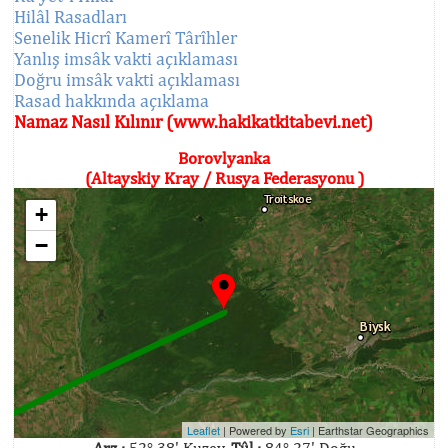
Hilâl Rasadları
Senelik Hicrî Kamerî Târîhler
Yanlış imsâk vakti açıklaması
Doğru imsâk vakti açıklaması
Rasad hakkında açıklama
Namaz Nasıl Kılınır (www.hakikatkitabevi.net)
Borovlyanka
(Altayskiy Kray / Rusya Federasyonu )
+
−
Leaflet
| Powered by
Esri
|
Earthstar Geographics
Arz :
52° 38' Kuzey,
Tûl :
84° 27' Doğu