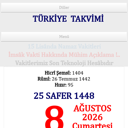
Diller
TÜRKİYE TAKVİMİ
Menü
15 Lisânda Namaz Vakitleri
İmsâk Vakti Hakkında Mühim Açıklama !..
Vakitlerimiz Son Teknoloji Hesâbıdır
Hicrî Şemsî:
1404
Rûmî:
26 Temmuz 1442
Hızır:
95
25 SAFER 1448
8
AĞUSTOS
2026
Cumartesi