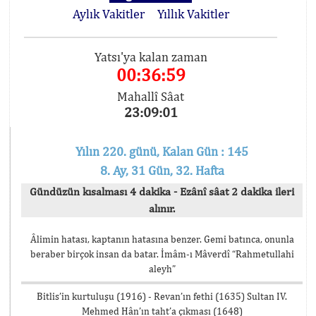
Aylık Vakitler
Yıllık Vakitler
Yatsı'ya kalan zaman
00:36:58
Mahallî Sâat
23:09:02
Yılın 220. günü, Kalan Gün : 145
8. Ay, 31 Gün, 32. Hafta
Gündüzün kısalması 4 dakika - Ezânî sâat 2 dakika ileri
alınır.
Âlimin hatası, kaptanın hatasına benzer. Gemi batınca, onunla
beraber birçok insan da batar. İmâm-ı Mâverdî “Rahmetullahi
aleyh”
Bitlis’in kurtuluşu (1916) - Revan’ın fethi (1635) Sultan IV.
Mehmed Hân’ın taht’a çıkması (1648)