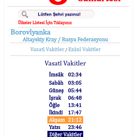
Ülkeler Listesi İçin Tıklayınız
Borovlyanka
Altayskiy Kray / Rusya Federasyonu
Vasatî Vakitler
Ezânî Vakitler
/
Vasatî Vakitler
İmsâk
02:34
Sabâh
03:05
Güneş
05:44
İşrak
06:48
Öğle
13:41
İkindi
17:47
Akşam
21:12
Yatsı
23:46
Diğer Vakitler