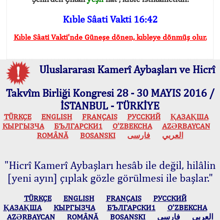
Kıble Sâati Vakti 16:42
Kıble Sâati Vakti'nde Güneşe dönen, kıbleye dönmüş olur.
Uluslararası Kamerî Aybaşları ve Hicrî
Takvîm Birliği Kongresi 28 - 30 MAYIS 2016 /
İSTANBUL - TÜRKİYE
TÜRKÇE
ENGLISH
FRANÇAIS
РУССКИЙ
ҚАЗАҚША
КЫPГЫЗЧA
БЪЛГАРСКИ1
O’ZBEKCHA
AZӘRBAYCAN
ROMÂNĂ
BOSANSKI
فارسی
العربي
"Hicrî Kamerî Aybaşları hesâb ile değil, hilâlin
[yeni ayın] çıplak gözle görülmesi ile başlar."
TÜRKÇE
ENGLISH
FRANÇAIS
РУССКИЙ
ҚАЗАҚША
КЫPГЫЗЧA
БЪЛГАРСКИ1
O’ZBEKCHA
AZӘRBAYCAN
ROMÂNĂ
BOSANSKI
فارسی
العربي