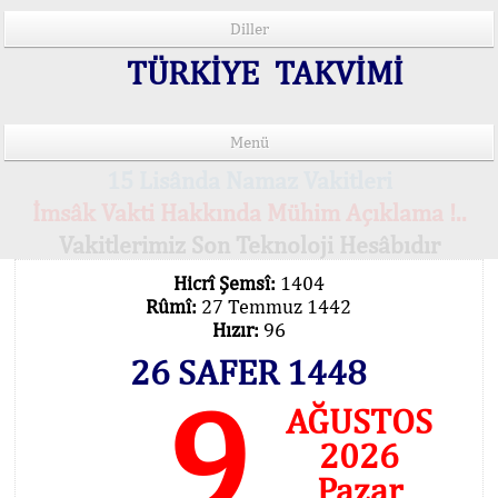
Diller
TÜRKİYE TAKVİMİ
Menü
15 Lisânda Namaz Vakitleri
İmsâk Vakti Hakkında Mühim Açıklama !..
Vakitlerimiz Son Teknoloji Hesâbıdır
Hicrî Şemsî:
1404
Rûmî:
27 Temmuz 1442
Hızır:
96
26 SAFER 1448
9
AĞUSTOS
2026
Pazar