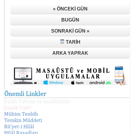
« ÖNCEKI GÜN
BUGÜN
SONRAKI GÜN »
TARIH
ARKA YAPRAK
Önemli Linkler
Farklı Takvim ve İmsâkiyeler
İmsâk Vakti
Mühim Tenbîh
Temkin Müddeti
Rü'yet-i Hilâl
Hilâl Rasadları