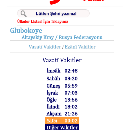
Ülkeler Listesi İçin Tıklayınız
Glubokoye
Altayskiy Kray / Rusya Federasyonu
Vasatî Vakitler
Ezânî Vakitler
/
Vasatî Vakitler
İmsâk
02:48
Sabâh
03:20
Güneş
05:59
İşrak
07:03
Öğle
13:56
İkindi
18:02
Akşam
21:26
Yatsı
00:02
Diğer Vakitler