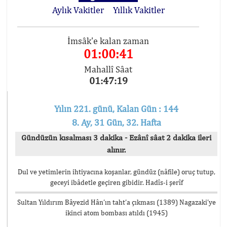
Aylık Vakitler
Yıllık Vakitler
İmsâk'e kalan zaman
01:00:41
Mahallî Sâat
01:47:19
Yılın 221. günü, Kalan Gün : 144
8. Ay, 31 Gün, 32. Hafta
Gündüzün kısalması 3 dakika - Ezânî sâat 2 dakika ileri
alınır.
Dul ve yetimlerin ihtiyacına koşanlar, gündüz (nâfile) oruç tutup,
geceyi ibâdetle geçiren gibidir. Hadîs-i şerîf
Sultan Yıldırım Bâyezid Hân’ın taht’a çıkması (1389) Nagazaki’ye
ikinci atom bombası atıldı (1945)