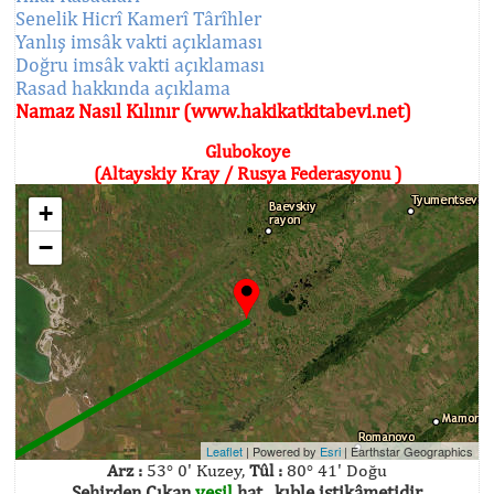
Senelik Hicrî Kamerî Târîhler
Yanlış imsâk vakti açıklaması
Doğru imsâk vakti açıklaması
Rasad hakkında açıklama
Namaz Nasıl Kılınır (www.hakikatkitabevi.net)
Glubokoye
(Altayskiy Kray / Rusya Federasyonu )
+
−
Leaflet
| Powered by
Esri
|
Earthstar Geographics
Arz :
53° 0' Kuzey,
Tûl :
80° 41' Doğu
Şehirden Çıkan
yeşil
hat , kıble istikâmetidir.