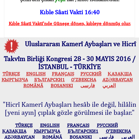
Kıble Sâati Vakti 16:40
Kıble Sâati Vakti'nde Güneşe dönen, kıbleye dönmüş olur.
Uluslararası Kamerî Aybaşları ve Hicrî
Takvîm Birliği Kongresi 28 - 30 MAYIS 2016 /
İSTANBUL - TÜRKİYE
TÜRKÇE
ENGLISH
FRANÇAIS
РУССКИЙ
ҚАЗАҚША
КЫPГЫЗЧA
БЪЛГАРСКИ1
O’ZBEKCHA
AZӘRBAYCAN
ROMÂNĂ
BOSANSKI
فارسی
العربي
"Hicrî Kamerî Aybaşları hesâb ile değil, hilâlin
[yeni ayın] çıplak gözle görülmesi ile başlar."
TÜRKÇE
ENGLISH
FRANÇAIS
РУССКИЙ
ҚАЗАҚША
КЫPГЫЗЧA
БЪЛГАРСКИ1
O’ZBEKCHA
AZӘRBAYCAN
ROMÂNĂ
BOSANSKI
فارسی
العربي