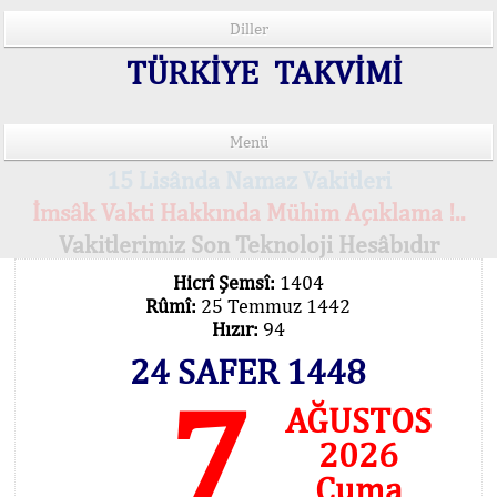
Diller
TÜRKİYE TAKVİMİ
Menü
15 Lisânda Namaz Vakitleri
İmsâk Vakti Hakkında Mühim Açıklama !..
Vakitlerimiz Son Teknoloji Hesâbıdır
Hicrî Şemsî:
1404
Rûmî:
25 Temmuz 1442
Hızır:
94
24 SAFER 1448
7
AĞUSTOS
2026
Cuma