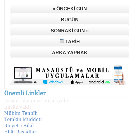
« ÖNCEKI GÜN
BUGÜN
SONRAKI GÜN »
TARIH
ARKA YAPRAK
Önemli Linkler
Farklı Takvim ve İmsâkiyeler
İmsâk Vakti
Mühim Tenbîh
Temkin Müddeti
Rü'yet-i Hilâl
Hilâl Rasadları