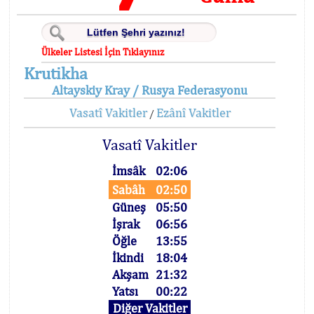
Ülkeler Listesi İçin Tıklayınız
Krutikha
Altayskiy Kray / Rusya Federasyonu
Vasatî Vakitler
Ezânî Vakitler
/
Vasatî Vakitler
İmsâk
02:06
Sabâh
02:50
Güneş
05:50
İşrak
06:56
Öğle
13:55
İkindi
18:04
Akşam
21:32
Yatsı
00:22
Diğer Vakitler