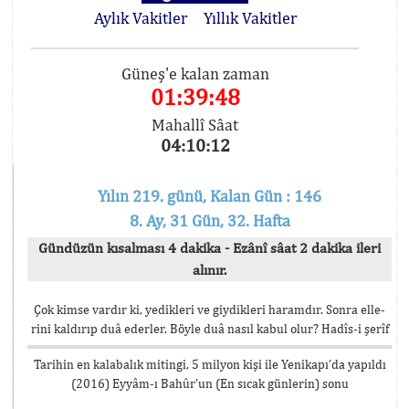
Aylık Vakitler
Yıllık Vakitler
Güneş'e kalan zaman
01:39:48
Mahallî Sâat
04:10:12
Yılın 219. günü, Kalan Gün : 146
8. Ay, 31 Gün, 32. Hafta
Gündüzün kısalması 4 dakika - Ezânî sâat 2 dakika ileri
alınır.
Çok kimse vardır ki, yedikleri ve giydikleri haramdır. Sonra elle-
rini kaldırıp duâ ederler. Böyle duâ nasıl kabul olur? Hadîs-i şerîf
Tarihin en kalabalık mitingi, 5 milyon kişi ile Yenikapı’da yapıldı
(2016) Eyyâm-ı Bahûr’un (En sıcak günlerin) sonu