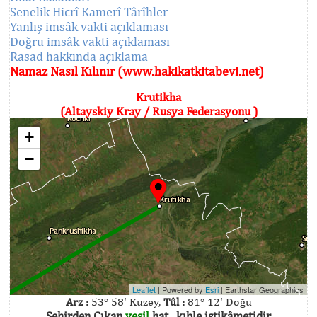
Senelik Hicrî Kamerî Târîhler
Yanlış imsâk vakti açıklaması
Doğru imsâk vakti açıklaması
Rasad hakkında açıklama
Namaz Nasıl Kılınır (www.hakikatkitabevi.net)
Krutikha
(Altayskiy Kray / Rusya Federasyonu )
+
−
Leaflet
| Powered by
Esri
|
Earthstar Geographics
Arz :
53° 58' Kuzey,
Tûl :
81° 12' Doğu
Şehirden Çıkan
yeşil
hat , kıble istikâmetidir.