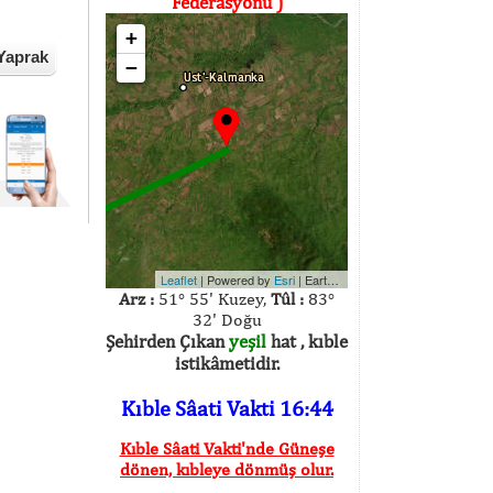
Federasyonu )
+
Yaprak
−
Leaflet
| Powered by
Esri
|
Earthstar Geographics
Arz :
51° 55' Kuzey,
Tûl :
83°
32' Doğu
Şehirden Çıkan
yeşil
hat , kıble
istikâmetidir.
Kıble Sâati Vakti 16:44
Kıble Sâati Vakti'nde Güneşe
dönen, kıbleye dönmüş olur.