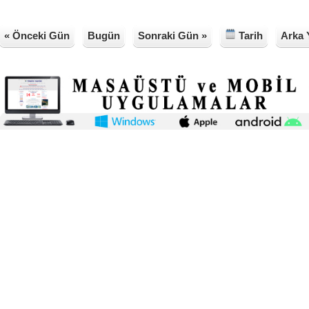
« Önceki Gün
Bugün
Sonraki Gün »
Tarih
Arka 