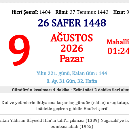
Hicrî Şemsî:
1404
Rûmî:
27 Temmuz 1442
Hızır:
26 SAFER 1448
9
AĞUSTOS
Mahallî
2026
01:2
Pazar
Yılın 221. günü, Kalan Gün : 144
8. Ay, 31 Gün, 32. Hafta
Gündüzün kısalması 4 dakika - Ezânî sâat 2 dakika ileri alını
Dul ve yetimlerin ihtiyacına koşanlar, gündüz (nâfile) oruç tutup,
ibâdetle geçiren gibidir. Hadîs-i şerîf
ultan Yıldırım Bâyezid Hân’ın taht’a çıkması (1389) Nagazaki’ye i
bombası atıldı (1945)