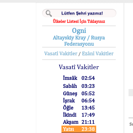
Ülkeler Listesi İçin Tıklayınız
Ogni
Altayskiy Kray / Rusya
Federasyonu
Vasatî Vakitler
Ezânî Vakitler
/
Vasatî Vakitler
İmsâk
02:54
Sabâh
03:23
Güneş
05:52
İşrak
06:54
Öğle
13:45
İkindi
17:49
Akşam
21:11
S
Yatsı
23:38