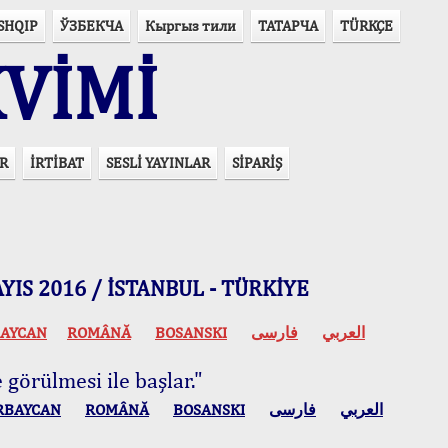
SHQIP
ЎЗБЕКЧА
Кыргыз тили
ТАТАРЧА
TÜRKÇE
VİMİ
R
İRTİBAT
SESLİ YAYINLAR
SİPARİŞ
 MAYIS 2016 / İSTANBUL - TÜRKİYE
AYCAN
ROMÂNĂ
BOSANSKI
فارسی
العربي
 görülmesi ile başlar."
RBAYCAN
ROMÂNĂ
BOSANSKI
فارسی
العربي