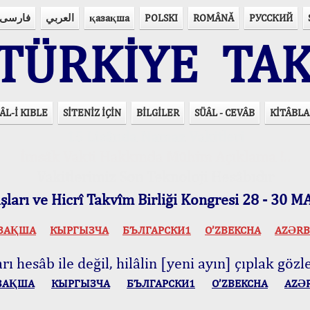
فارسی
العربي
қазақша
POLSKI
ROMÂNĂ
РУССКИЙ
ÜRKİYE TAK
ÂL-İ KIBLE
SİTENİZ İÇİN
BİLGİLER
SÜÂL - CEVÂB
KİTÂBLA
15 Lisânda Namaz Vakitleri
İmsâk Vakti Hakkında Mühim Açıklama !..
Vakitlerimiz Son Teknoloji Hesâbıdır
ları ve Hicrî Takvîm Birliği Kongresi 28 - 30
ЗАҚША
КЫPГЫЗЧA
БЪЛГАРСКИ1
O’ZBEKCHA
AZӘRB
ı hesâb ile değil, hilâlin [yeni ayın] çıplak gözle
ЗАҚША
КЫPГЫЗЧA
БЪЛГАРСКИ1
O’ZBEKCHA
AZӘ