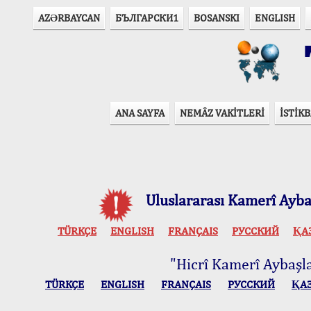
AZӘRBAYCAN
БЪЛГАРСКИ1
BOSANSKI
ENGLISH
T
ANA SAYFA
NEMÂZ VAKİTLERİ
İSTİKB
Uluslararası Kamerî Aybaş
TÜRKÇE
ENGLISH
FRANÇAIS
РУССКИЙ
ҚА
"Hicrî Kamerî Aybaşlar
TÜRKÇE
ENGLISH
FRANÇAIS
РУССКИЙ
ҚА