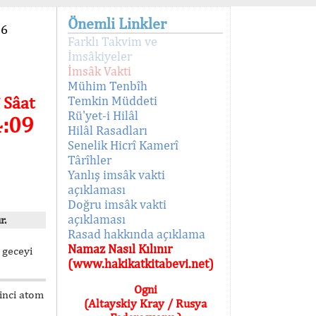
Önemli Linkler
96
Farklı Takvim ve
İmsâkiyeler
İmsâk Vakti
Mühim Tenbîh
 Sâat
Temkin Müddeti
Rü'yet-i Hilâl
4:09
Hilâl Rasadları
Senelik Hicrî Kamerî
Târîhler
Yanlış imsâk vakti
açıklaması
Doğru imsâk vakti
açıklaması
r.
Rasad hakkında açıklama
Namaz Nasıl Kılınır
 geceyi
(www.hakikatkitabevi.net)
Ogni
kinci atom
(Altayskiy Kray / Rusya