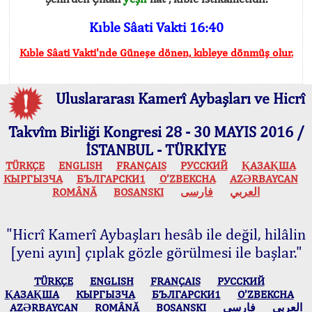
Kıble Sâati Vakti 16:40
Kıble Sâati Vakti'nde Güneşe dönen, kıbleye dönmüş olur.
Uluslararası Kamerî Aybaşları ve Hicrî
Takvîm Birliği Kongresi 28 - 30 MAYIS 2016 /
İSTANBUL - TÜRKİYE
TÜRKÇE
ENGLISH
FRANÇAIS
РУССКИЙ
ҚАЗАҚША
КЫPГЫЗЧA
БЪЛГАРСКИ1
O’ZBEKCHA
AZӘRBAYCAN
ROMÂNĂ
BOSANSKI
فارسی
العربي
"Hicrî Kamerî Aybaşları hesâb ile değil, hilâlin
[yeni ayın] çıplak gözle görülmesi ile başlar."
TÜRKÇE
ENGLISH
FRANÇAIS
РУССКИЙ
ҚАЗАҚША
КЫPГЫЗЧA
БЪЛГАРСКИ1
O’ZBEKCHA
AZӘRBAYCAN
ROMÂNĂ
BOSANSKI
فارسی
العربي