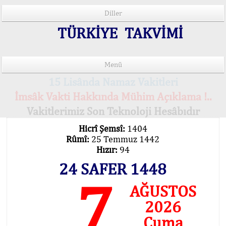
Diller
TÜRKİYE TAKVİMİ
Menü
15 Lisânda Namaz Vakitleri
İmsâk Vakti Hakkında Mühim Açıklama !..
Vakitlerimiz Son Teknoloji Hesâbıdır
Hicrî Şemsî:
1404
Rûmî:
25 Temmuz 1442
Hızır:
94
24 SAFER 1448
7
AĞUSTOS
2026
Cuma