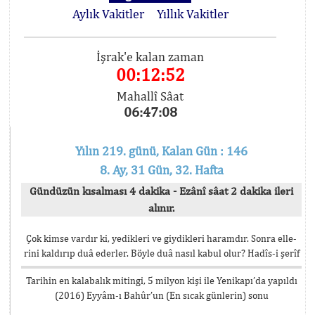
Aylık Vakitler
Yıllık Vakitler
İşrak'e kalan zaman
00:12:52
Mahallî Sâat
06:47:08
Yılın 219. günü, Kalan Gün : 146
8. Ay, 31 Gün, 32. Hafta
Gündüzün kısalması 4 dakika - Ezânî sâat 2 dakika ileri
alınır.
Çok kimse vardır ki, yedikleri ve giydikleri haramdır. Sonra elle-
rini kaldırıp duâ ederler. Böyle duâ nasıl kabul olur? Hadîs-i şerîf
Tarihin en kalabalık mitingi, 5 milyon kişi ile Yenikapı’da yapıldı
(2016) Eyyâm-ı Bahûr’un (En sıcak günlerin) sonu