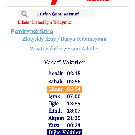
Ülkeler Listesi İçin Tıklayınız
Pankrushikha
Altayskiy Kray / Rusya Federasyonu
Vasatî Vakitler
Ezânî Vakitler
/
Vasatî Vakitler
İmsâk
02:15
Sabâh
02:56
Güneş
05:54
İşrak
07:00
Öğle
13:59
İkindi
18:07
Akşam
21:35
Yatsı
00:24
Diğer Vakitler