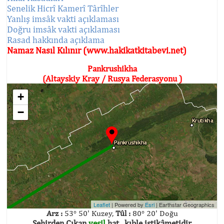
Senelik Hicrî Kamerî Târîhler
Yanlış imsâk vakti açıklaması
Doğru imsâk vakti açıklaması
Rasad hakkında açıklama
Namaz Nasıl Kılınır (www.hakikatkitabevi.net)
Pankrushikha
(Altayskiy Kray / Rusya Federasyonu )
+
−
Leaflet
| Powered by
Esri
|
Earthstar Geographics
Arz :
53° 50' Kuzey,
Tûl :
80° 20' Doğu
Şehirden Çıkan
yeşil
hat , kıble istikâmetidir.