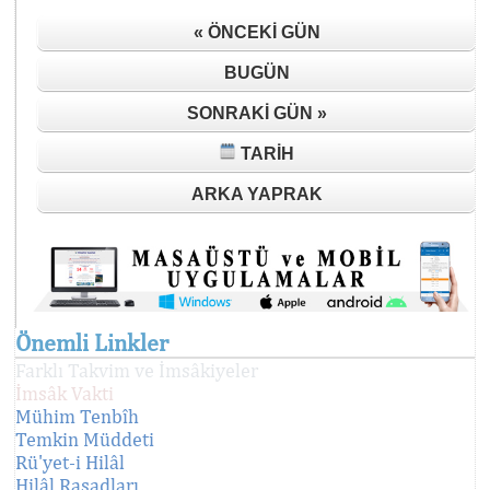
« ÖNCEKI GÜN
BUGÜN
SONRAKI GÜN »
TARIH
ARKA YAPRAK
Önemli Linkler
Farklı Takvim ve İmsâkiyeler
İmsâk Vakti
Mühim Tenbîh
Temkin Müddeti
Rü'yet-i Hilâl
Hilâl Rasadları