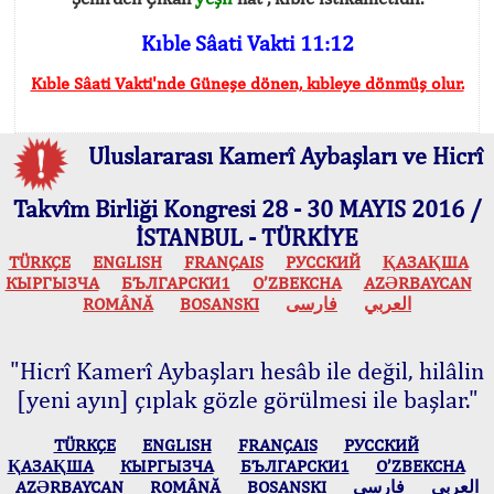
Kıble Sâati Vakti 11:12
Kıble Sâati Vakti'nde Güneşe dönen, kıbleye dönmüş olur.
Uluslararası Kamerî Aybaşları ve Hicrî
Takvîm Birliği Kongresi 28 - 30 MAYIS 2016 /
İSTANBUL - TÜRKİYE
TÜRKÇE
ENGLISH
FRANÇAIS
РУССКИЙ
ҚАЗАҚША
КЫPГЫЗЧA
БЪЛГАРСКИ1
O’ZBEKCHA
AZӘRBAYCAN
ROMÂNĂ
BOSANSKI
فارسی
العربي
"Hicrî Kamerî Aybaşları hesâb ile değil, hilâlin
[yeni ayın] çıplak gözle görülmesi ile başlar."
TÜRKÇE
ENGLISH
FRANÇAIS
РУССКИЙ
ҚАЗАҚША
КЫPГЫЗЧA
БЪЛГАРСКИ1
O’ZBEKCHA
AZӘRBAYCAN
ROMÂNĂ
BOSANSKI
فارسی
العربي