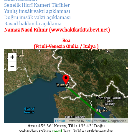
Senelik Hicrî Kamerî Târîhler
Yanlış imsâk vakti açıklaması
Doğru imsâk vakti açıklaması
Rasad hakkında açıklama
Namaz Nasıl Kılınır (www.hakikatkitabevi.net)
Boa
(Friuli-Venezia Giulia / İtalya )
+
−
Leaflet
| Powered by
Esri
|
Earthstar Geographics
Arz :
45° 36' Kuzey,
Tûl :
13° 43' Doğu
Şehirden Çıkan
yeşil
hat , kıble istikâmetidir.