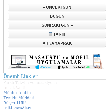
« ÖNCEKI GÜN
BUGÜN
SONRAKI GÜN »
TARIH
ARKA YAPRAK
Önemli Linkler
Farklı Takvim ve İmsâkiyeler
İmsâk Vakti
Mühim Tenbîh
Temkin Müddeti
Rü'yet-i Hilâl
Hilâl Rasadları