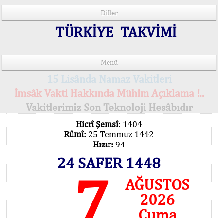
Diller
TÜRKİYE TAKVİMİ
Menü
15 Lisânda Namaz Vakitleri
İmsâk Vakti Hakkında Mühim Açıklama !..
Vakitlerimiz Son Teknoloji Hesâbıdır
Hicrî Şemsî:
1404
Rûmî:
25 Temmuz 1442
Hızır:
94
24 SAFER 1448
7
AĞUSTOS
2026
Cuma