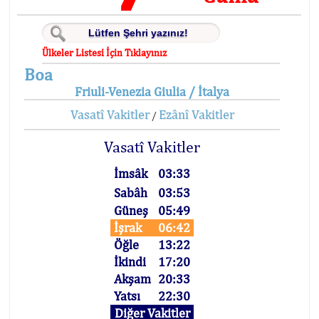
Ülkeler Listesi İçin Tıklayınız
Boa
Friuli-Venezia Giulia / İtalya
Vasatî Vakitler
Ezânî Vakitler
/
Vasatî Vakitler
İmsâk
03:33
Sabâh
03:53
Güneş
05:49
İşrak
06:42
Öğle
13:22
İkindi
17:20
Akşam
20:33
Yatsı
22:30
Diğer Vakitler