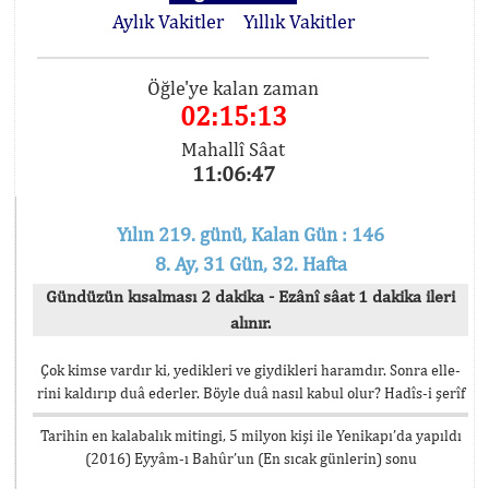
Aylık Vakitler
Yıllık Vakitler
Öğle'ye kalan zaman
02:15:12
Mahallî Sâat
11:06:48
Yılın 219. günü, Kalan Gün : 146
8. Ay, 31 Gün, 32. Hafta
Gündüzün kısalması 2 dakika - Ezânî sâat 1 dakika ileri
alınır.
Çok kimse vardır ki, yedikleri ve giydikleri haramdır. Sonra elle-
rini kaldırıp duâ ederler. Böyle duâ nasıl kabul olur? Hadîs-i şerîf
Tarihin en kalabalık mitingi, 5 milyon kişi ile Yenikapı’da yapıldı
(2016) Eyyâm-ı Bahûr’un (En sıcak günlerin) sonu