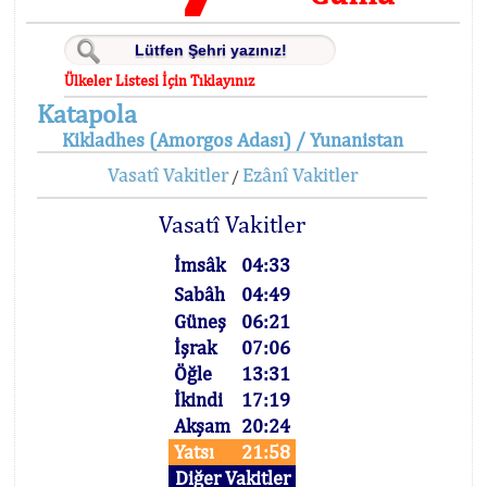
Ülkeler Listesi İçin Tıklayınız
Katapola
Kikladhes (Amorgos Adası) / Yunanistan
Vasatî Vakitler
Ezânî Vakitler
/
Vasatî Vakitler
İmsâk
04:33
Sabâh
04:49
Güneş
06:21
İşrak
07:06
Öğle
13:31
İkindi
17:19
Akşam
20:24
Yatsı
21:58
Diğer Vakitler