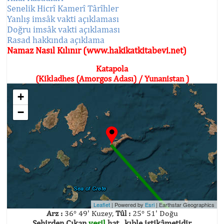
Senelik Hicrî Kamerî Târîhler
Yanlış imsâk vakti açıklaması
Doğru imsâk vakti açıklaması
Rasad hakkında açıklama
Namaz Nasıl Kılınır (www.hakikatkitabevi.net)
Katapola
(Kikladhes (Amorgos Adası) / Yunanistan )
+
−
Leaflet
| Powered by
Esri
|
Earthstar Geographics
Arz :
36° 49' Kuzey,
Tûl :
25° 51' Doğu
Şehirden Çıkan
yeşil
hat , kıble istikâmetidir.