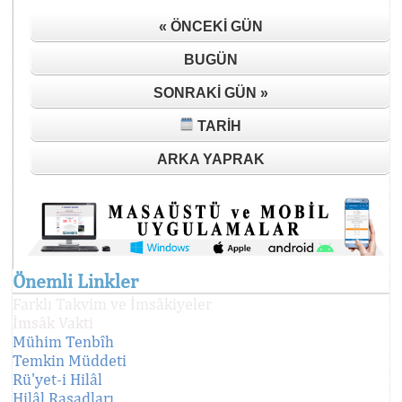
« ÖNCEKI GÜN
BUGÜN
SONRAKI GÜN »
TARIH
ARKA YAPRAK
Önemli Linkler
Farklı Takvim ve İmsâkiyeler
İmsâk Vakti
Mühim Tenbîh
Temkin Müddeti
Rü'yet-i Hilâl
Hilâl Rasadları