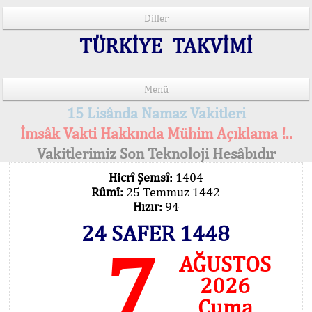
Diller
TÜRKİYE TAKVİMİ
Menü
15 Lisânda Namaz Vakitleri
İmsâk Vakti Hakkında Mühim Açıklama !..
Vakitlerimiz Son Teknoloji Hesâbıdır
Hicrî Şemsî:
1404
Rûmî:
25 Temmuz 1442
Hızır:
94
24 SAFER 1448
7
AĞUSTOS
2026
Cuma