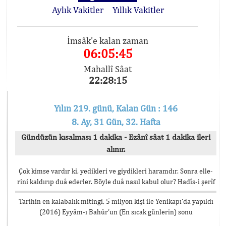
Aylık Vakitler
Yıllık Vakitler
İmsâk'e kalan zaman
06:05:44
Mahallî Sâat
22:28:16
Yılın 219. günü, Kalan Gün : 146
8. Ay, 31 Gün, 32. Hafta
Gündüzün kısalması 1 dakika - Ezânî sâat 1 dakika ileri
alınır.
Çok kimse vardır ki, yedikleri ve giydikleri haramdır. Sonra elle-
rini kaldırıp duâ ederler. Böyle duâ nasıl kabul olur? Hadîs-i şerîf
Tarihin en kalabalık mitingi, 5 milyon kişi ile Yenikapı’da yapıldı
(2016) Eyyâm-ı Bahûr’un (En sıcak günlerin) sonu