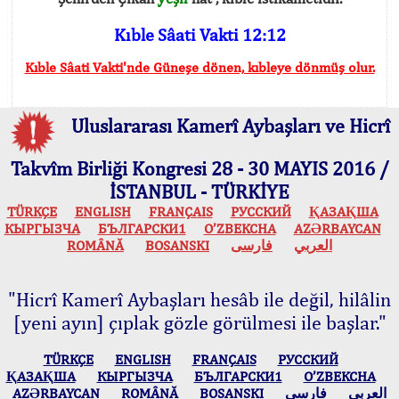
Kıble Sâati Vakti 12:12
Kıble Sâati Vakti'nde Güneşe dönen, kıbleye dönmüş olur.
Uluslararası Kamerî Aybaşları ve Hicrî
Takvîm Birliği Kongresi 28 - 30 MAYIS 2016 /
İSTANBUL - TÜRKİYE
TÜRKÇE
ENGLISH
FRANÇAIS
РУССКИЙ
ҚАЗАҚША
КЫPГЫЗЧA
БЪЛГАРСКИ1
O’ZBEKCHA
AZӘRBAYCAN
ROMÂNĂ
BOSANSKI
فارسی
العربي
"Hicrî Kamerî Aybaşları hesâb ile değil, hilâlin
[yeni ayın] çıplak gözle görülmesi ile başlar."
TÜRKÇE
ENGLISH
FRANÇAIS
РУССКИЙ
ҚАЗАҚША
КЫPГЫЗЧA
БЪЛГАРСКИ1
O’ZBEKCHA
AZӘRBAYCAN
ROMÂNĂ
BOSANSKI
فارسی
العربي