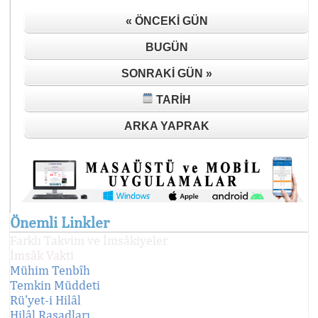
« ÖNCEKI GÜN
BUGÜN
SONRAKI GÜN »
TARIH
ARKA YAPRAK
Önemli Linkler
Farklı Takvim ve İmsâkiyeler
İmsâk Vakti
Mühim Tenbîh
Temkin Müddeti
Rü'yet-i Hilâl
Hilâl Rasadları