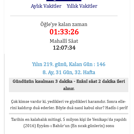
Aylık Vakitler
Yıllık Vakitler
Öğle'ye kalan zaman
01:33:25
Mahallî Sâat
12:07:35
Yılın 219. günü, Kalan Gün : 146
8. Ay, 31 Gün, 32. Hafta
Gündüzün kısalması 3 dakika - Ezânî sâat 2 dakika ileri
alınır.
Çok kimse vardır ki, yedikleri ve giydikleri haramdır. Sonra elle-
rini kaldırıp duâ ederler. Böyle duâ nasıl kabul olur? Hadîs-i şerîf
Tarihin en kalabalık mitingi, 5 milyon kişi ile Yenikapı’da yapıldı
(2016) Eyyâm-ı Bahûr’un (En sıcak günlerin) sonu