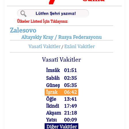
Ülkeler Listesi İçin Tıklayınız
Zalesovo
Altayskiy Kray / Rusya Federasyonu
Vasatî Vakitler
Ezânî Vakitler
/
Vasatî Vakitler
İmsâk
01:51
Sabâh
02:35
Güneş
05:35
İşrak
06:42
Öğle
13:41
İkindi
17:49
Akşam
21:18
Yatsı
00:09
Diğer Vakitler