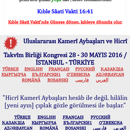
Kıble Sâati Vakti 16:41
Kıble Sâati Vakti'nde Güneşe dönen, kıbleye dönmüş olur.
Uluslararası Kamerî Aybaşları ve Hicrî
Takvîm Birliği Kongresi 28 - 30 MAYIS 2016 /
İSTANBUL - TÜRKİYE
TÜRKÇE
ENGLISH
FRANÇAIS
РУССКИЙ
ҚАЗАҚША
КЫPГЫЗЧA
БЪЛГАРСКИ1
O’ZBEKCHA
AZӘRBAYCAN
ROMÂNĂ
BOSANSKI
فارسی
العربي
"Hicrî Kamerî Aybaşları hesâb ile değil, hilâlin
[yeni ayın] çıplak gözle görülmesi ile başlar."
TÜRKÇE
ENGLISH
FRANÇAIS
РУССКИЙ
ҚАЗАҚША
КЫPГЫЗЧA
БЪЛГАРСКИ1
O’ZBEKCHA
AZӘRBAYCAN
ROMÂNĂ
BOSANSKI
فارسی
العربي