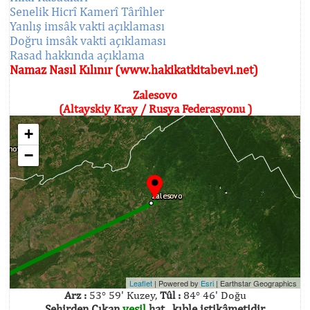
Senelik Hicrî Kamerî Târîhler
Yanlış imsâk vakti açıklaması
Doğru imsâk vakti açıklaması
Rasad hakkında açıklama
Namaz Nasıl Kılınır (www.hakikatkitabevi.net)
Zalesovo
(Altayskiy Kray / Rusya Federasyonu )
+
−
Leaflet
| Powered by
Esri
|
Earthstar Geographics
Arz :
53° 59' Kuzey,
Tûl :
84° 46' Doğu
Şehirden Çıkan
yeşil
hat , kıble istikâmetidir.