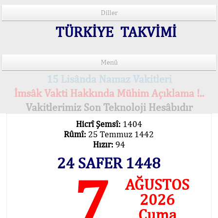
Diller
TÜRKİYE TAKVİMİ
Menü
15 Lisânda Namaz Vakitleri
İmsâk Vakti Hakkında Mühim Açıklama !..
Vakitlerimiz Son Teknoloji Hesâbıdır
Hicrî Şemsî:
1404
Rûmî:
25 Temmuz 1442
Hızır:
94
24 SAFER 1448
7
AĞUSTOS
2026
Cuma