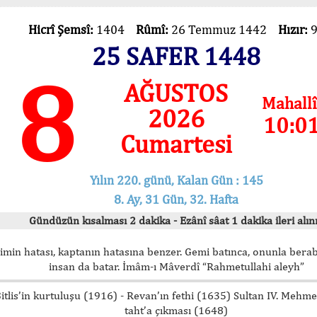
Hicrî Şemsî:
1404
Rûmî:
26 Temmuz 1442
Hızır:
25 SAFER 1448
8
AĞUSTOS
Mahallî
2026
10:0
Cumartesi
Yılın 220. günü, Kalan Gün : 145
8. Ay, 31 Gün, 32. Hafta
Gündüzün kısalması 2 dakika - Ezânî sâat 1 dakika ileri alını
imin hatası, kaptanın hatasına benzer. Gemi batınca, onunla bera
insan da batar. İmâm-ı Mâverdî “Rahmetullahi aleyh”
itlis’in kurtuluşu (1916) - Revan’ın fethi (1635) Sultan IV. Mehm
taht’a çıkması (1648)