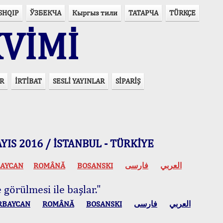
SHQIP
ЎЗБЕКЧА
Кыргыз тили
ТАТАРЧА
TÜRKÇE
VİMİ
R
İRTİBAT
SESLİ YAYINLAR
SİPARİŞ
 MAYIS 2016 / İSTANBUL - TÜRKİYE
AYCAN
ROMÂNĂ
BOSANSKI
فارسی
العربي
 görülmesi ile başlar."
RBAYCAN
ROMÂNĂ
BOSANSKI
فارسی
العربي