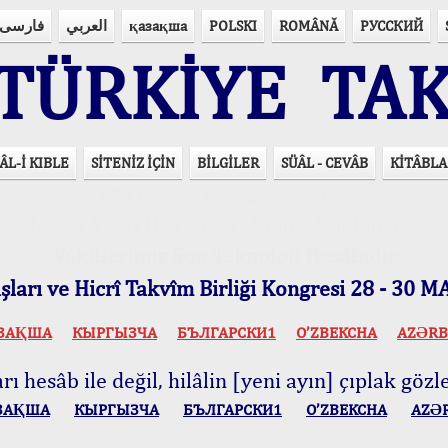
فارسی
العربي
қазақша
POLSKI
ROMÂNĂ
РУССКИЙ
ÜRKİYE TAK
ÂL-İ KIBLE
SİTENİZ İÇİN
BİLGİLER
SÜÂL - CEVÂB
KİTÂBLA
15 Lisânda Namaz Vakitleri
İmsâk Vakti Hakkında Mühim Açıklama !..
Vakitlerimiz Son Teknoloji Hesâbıdır
ları ve Hicrî Takvîm Birliği Kongresi 28 - 30
ЗАҚША
КЫPГЫЗЧA
БЪЛГАРСКИ1
O’ZBEKCHA
AZӘRB
ı hesâb ile değil, hilâlin [yeni ayın] çıplak gözle
ЗАҚША
КЫPГЫЗЧA
БЪЛГАРСКИ1
O’ZBEKCHA
AZӘ