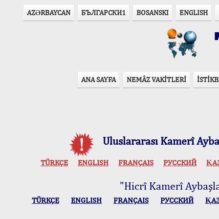
AZӘRBAYCAN
БЪЛГАРСКИ1
BOSANSKI
ENGLISH
T
ANA SAYFA
NEMÂZ VAKİTLERİ
İSTİKB
Uluslararası Kamerî Aybaş
TÜRKÇE
ENGLISH
FRANÇAIS
РУССКИЙ
ҚА
"Hicrî Kamerî Aybaşlar
TÜRKÇE
ENGLISH
FRANÇAIS
РУССКИЙ
ҚА