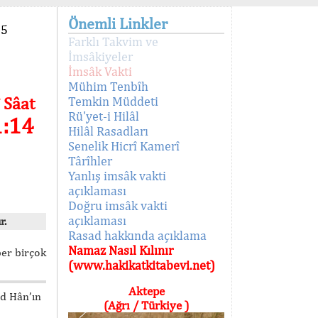
Önemli Linkler
95
Farklı Takvim ve
İmsâkiyeler
İmsâk Vakti
Mühim Tenbîh
 Sâat
Temkin Müddeti
Rü'yet-i Hilâl
1:14
Hilâl Rasadları
Senelik Hicrî Kamerî
Târîhler
Yanlış imsâk vakti
açıklaması
Doğru imsâk vakti
açıklaması
r.
Rasad hakkında açıklama
Namaz Nasıl Kılınır
ber birçok
(www.hakikatkitabevi.net)
Aktepe
ed Hân’ın
(Ağrı / Türkiye )