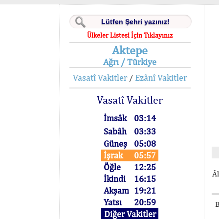
Ülkeler Listesi İçin Tıklayınız
Aktepe
Ağrı / Türkiye
Vasatî Vakitler
Ezânî Vakitler
/
Vasatî Vakitler
İmsâk
03:14
Sabâh
03:33
Güneş
05:08
İşrak
05:57
Öğle
12:25
Âl
İkindi
16:15
Akşam
19:21
Yatsı
20:59
B
Diğer Vakitler