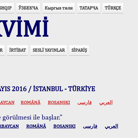
SHQIP
ЎЗБЕКЧА
Кыргыз тили
ТАТАРЧА
TÜRKÇE
VİMİ
R
İRTİBAT
SESLİ YAYINLAR
SİPARİŞ
 MAYIS 2016 / İSTANBUL - TÜRKİYE
AYCAN
ROMÂNĂ
BOSANSKI
فارسی
العربي
 görülmesi ile başlar."
RBAYCAN
ROMÂNĂ
BOSANSKI
فارسی
العربي