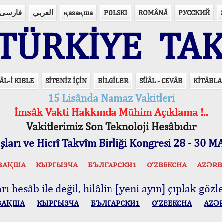
فارسی
العربي
қазақша
POLSKI
ROMÂNĂ
РУССКИЙ
ÜRKİYE TAK
ÂL-İ KIBLE
SİTENİZ İÇİN
BİLGİLER
SÜÂL - CEVÂB
KİTÂBLA
15 Lisânda Namaz Vakitleri
İmsâk Vakti Hakkında Mühim Açıklama !..
Vakitlerimiz Son Teknoloji Hesâbıdır
ları ve Hicrî Takvîm Birliği Kongresi 28 - 30
ЗАҚША
КЫPГЫЗЧA
БЪЛГАРСКИ1
O’ZBEKCHA
AZӘRB
ı hesâb ile değil, hilâlin [yeni ayın] çıplak gözle
ЗАҚША
КЫPГЫЗЧA
БЪЛГАРСКИ1
O’ZBEKCHA
AZӘ