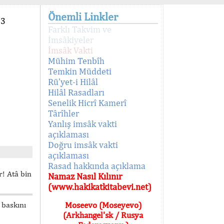
Önemli Linkler
93
Farklı Takvim ve
İmsâkiyeler
İmsâk Vakti
Mühim Tenbîh
Temkin Müddeti
Rü'yet-i Hilâl
Hilâl Rasadları
Senelik Hicrî Kamerî
Târîhler
Yanlış imsâk vakti
açıklaması
Doğru imsâk vakti
açıklaması
Rasad hakkında açıklama
! Atâ bin
Namaz Nasıl Kılınır
(www.hakikatkitabevi.net)
 baskını
Moseevo (Moseyevo)
(Arkhangel'sk / Rusya