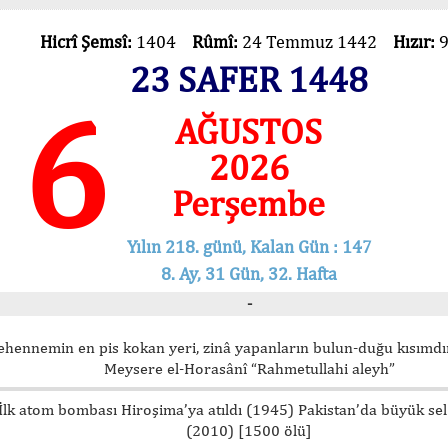
Hicrî Şemsî:
1404
Rûmî:
24 Temmuz 1442
Hızır:
23 SAFER 1448
6
AĞUSTOS
2026
Perşembe
Yılın 218. günü, Kalan Gün : 147
8. Ay, 31 Gün, 32. Hafta
-
ehennemin en pis kokan yeri, zinâ yapanların bulun-duğu kısımdır
Meysere el-Horasânî “Rahmetullahi aleyh”
İlk atom bombası Hiroşima’ya atıldı (1945) Pakistan’da büyük sel
(2010) [1500 ölü]