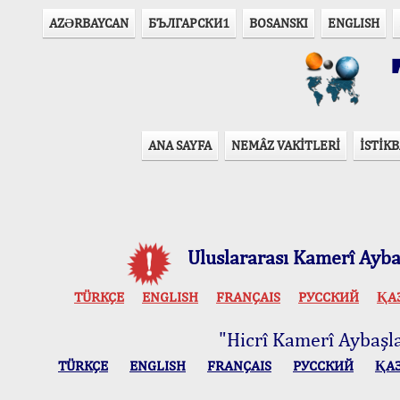
AZӘRBAYCAN
БЪЛГАРСКИ1
BOSANSKI
ENGLISH
T
ANA SAYFA
NEMÂZ VAKİTLERİ
İSTİKB
Uluslararası Kamerî Aybaş
TÜRKÇE
ENGLISH
FRANÇAIS
РУССКИЙ
ҚА
"Hicrî Kamerî Aybaşlar
TÜRKÇE
ENGLISH
FRANÇAIS
РУССКИЙ
ҚА