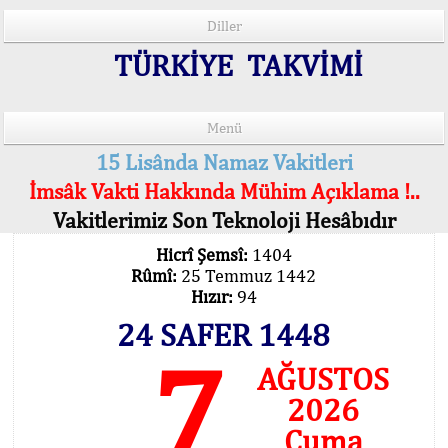
Diller
TÜRKİYE TAKVİMİ
Menü
15 Lisânda Namaz Vakitleri
İmsâk Vakti Hakkında Mühim Açıklama !..
Vakitlerimiz Son Teknoloji Hesâbıdır
Hicrî Şemsî:
1404
Rûmî:
25 Temmuz 1442
Hızır:
94
24 SAFER 1448
7
AĞUSTOS
2026
Cuma