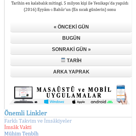
Tarihin en kalabalık mitingi, 5 milyon kişi ile Yenikapı’da yapıldı
(2016) Eyyâm-ı Bahûr’un (En sıcak günlerin) sonu
« ÖNCEKI GÜN
BUGÜN
SONRAKI GÜN »
TARIH
ARKA YAPRAK
Önemli Linkler
Farklı Takvim ve İmsâkiyeler
İmsâk Vakti
Mühim Tenbîh