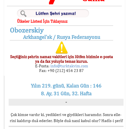
Ülkeler Listesi İçin Tıklayınız
Obozerskiy
Arkhangel'sk / Rusya Federasyonu
Seçtiğiniz şehrin namaz vakitleri için lütfen bizimle e-posta
ya da fax yoluyla temas kurun.
E-Posta:
info@turktakvim.com
Fax: +90 (212) 454 23 87
Yılın 219. günü, Kalan Gün : 146
8. Ay, 31 Gün, 32. Hafta
-
Çok kimse vardır ki, yedikleri ve giydikleri haramdır. Sonra elle-
rini kaldırıp duâ ederler. Böyle duâ nasıl kabul olur? Hadîs-i şerîf