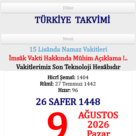
Diller
TÜRKİYE TAKVİMİ
Menü
15 Lisânda Namaz Vakitleri
İmsâk Vakti Hakkında Mühim Açıklama !..
Vakitlerimiz Son Teknoloji Hesâbıdır
Hicrî Şemsî:
1404
Rûmî:
27 Temmuz 1442
Hızır:
96
26 SAFER 1448
9
AĞUSTOS
2026
Pazar