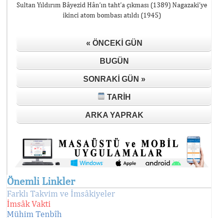
Sultan Yıldırım Bâyezid Hân’ın taht’a çıkması (1389) Nagazaki’ye
ikinci atom bombası atıldı (1945)
« ÖNCEKI GÜN
BUGÜN
SONRAKI GÜN »
TARIH
ARKA YAPRAK
Önemli Linkler
Farklı Takvim ve İmsâkiyeler
İmsâk Vakti
Mühim Tenbîh