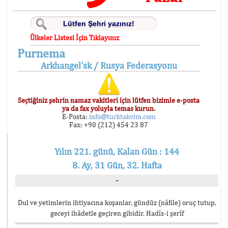
Ülkeler Listesi İçin Tıklayınız
Purnema
Arkhangel'sk / Rusya Federasyonu
Seçtiğiniz şehrin namaz vakitleri için lütfen bizimle e-posta
ya da fax yoluyla temas kurun.
E-Posta:
info@turktakvim.com
Fax: +90 (212) 454 23 87
Yılın 221. günü, Kalan Gün : 144
8. Ay, 31 Gün, 32. Hafta
-
Dul ve yetimlerin ihtiyacına koşanlar, gündüz (nâfile) oruç tutup,
geceyi ibâdetle geçiren gibidir. Hadîs-i şerîf