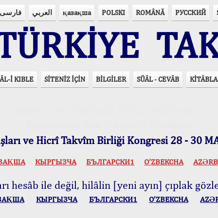
فارسی
العربي
қазақша
POLSKI
ROMÂNĂ
РУССКИЙ
ÜRKİYE TAK
ÂL-İ KIBLE
SİTENİZ İÇİN
BİLGİLER
SÜÂL - CEVÂB
KİTÂBLA
15 Lisânda Namaz Vakitleri
İmsâk Vakti Hakkında Mühim Açıklama !..
Vakitlerimiz Son Teknoloji Hesâbıdır
ları ve Hicrî Takvîm Birliği Kongresi 28 - 30
ЗАҚША
КЫPГЫЗЧA
БЪЛГАРСКИ1
O’ZBEKCHA
AZӘRB
ı hesâb ile değil, hilâlin [yeni ayın] çıplak gözle
ЗАҚША
КЫPГЫЗЧA
БЪЛГАРСКИ1
O’ZBEKCHA
AZӘ