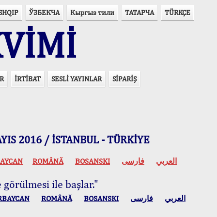
SHQIP
ЎЗБЕКЧА
Кыргыз тили
ТАТАРЧА
TÜRKÇE
VİMİ
R
İRTİBAT
SESLİ YAYINLAR
SİPARİŞ
 MAYIS 2016 / İSTANBUL - TÜRKİYE
AYCAN
ROMÂNĂ
BOSANSKI
فارسی
العربي
 görülmesi ile başlar."
RBAYCAN
ROMÂNĂ
BOSANSKI
فارسی
العربي