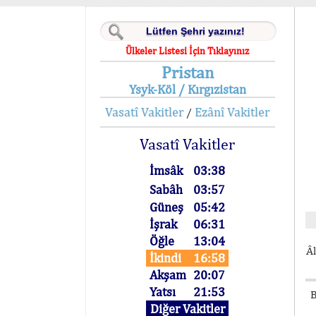
Ülkeler Listesi İçin Tıklayınız
Pristan
Ysyk-Köl / Kırgızistan
Vasatî Vakitler
Ezânî Vakitler
/
Vasatî Vakitler
İmsâk
03:38
Sabâh
03:57
Güneş
05:42
İşrak
06:31
Öğle
13:04
Âl
İkindi
16:58
Akşam
20:07
Yatsı
21:53
B
Diğer Vakitler