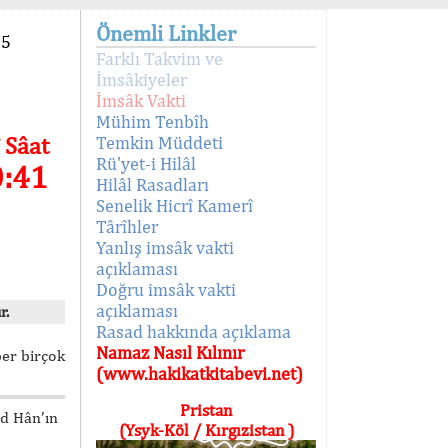
Önemli Linkler
95
Farklı Takvim ve
İmsâkiyeler
İmsâk Vakti
Mühim Tenbîh
 Sâat
Temkin Müddeti
Rü'yet-i Hilâl
0:41
Hilâl Rasadları
Senelik Hicrî Kamerî
Târîhler
Yanlış imsâk vakti
açıklaması
Doğru imsâk vakti
açıklaması
r.
Rasad hakkında açıklama
Namaz Nasıl Kılınır
ber birçok
(www.hakikatkitabevi.net)
Pristan
ed Hân’ın
(Ysyk-Köl / Kırgızistan )