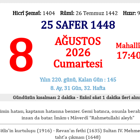
Hicrî Şemsî:
1404
Rûmî:
26 Temmuz 1442
Hızır:
25 SAFER 1448
8
AĞUSTOS
Mahallî
2026
17:4
Cumartesi
Yılın 220. günü, Kalan Gün : 145
8. Ay, 31 Gün, 32. Hafta
Gündüzün kısalması 2 dakika - Ezânî sâat 1 dakika ileri alını
imin hatası, kaptanın hatasına benzer. Gemi batınca, onunla bera
insan da batar. İmâm-ı Mâverdî “Rahmetullahi aleyh”
itlis’in kurtuluşu (1916) - Revan’ın fethi (1635) Sultan IV. Mehm
taht’a çıkması (1648)