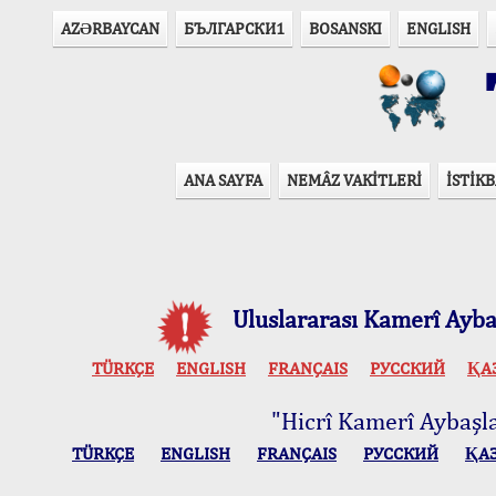
AZӘRBAYCAN
БЪЛГАРСКИ1
BOSANSKI
ENGLISH
T
ANA SAYFA
NEMÂZ VAKİTLERİ
İSTİKB
Uluslararası Kamerî Aybaş
TÜRKÇE
ENGLISH
FRANÇAIS
РУССКИЙ
ҚА
"Hicrî Kamerî Aybaşlar
TÜRKÇE
ENGLISH
FRANÇAIS
РУССКИЙ
ҚА