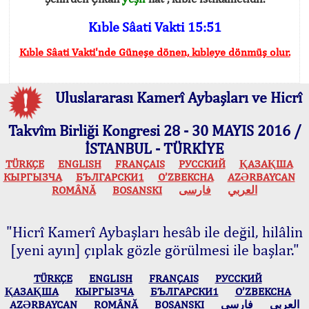
Kıble Sâati Vakti 15:51
Kıble Sâati Vakti'nde Güneşe dönen, kıbleye dönmüş olur.
Uluslararası Kamerî Aybaşları ve Hicrî
Takvîm Birliği Kongresi 28 - 30 MAYIS 2016 /
İSTANBUL - TÜRKİYE
TÜRKÇE
ENGLISH
FRANÇAIS
РУССКИЙ
ҚАЗАҚША
КЫPГЫЗЧA
БЪЛГАРСКИ1
O’ZBEKCHA
AZӘRBAYCAN
ROMÂNĂ
BOSANSKI
فارسی
العربي
"Hicrî Kamerî Aybaşları hesâb ile değil, hilâlin
[yeni ayın] çıplak gözle görülmesi ile başlar."
TÜRKÇE
ENGLISH
FRANÇAIS
РУССКИЙ
ҚАЗАҚША
КЫPГЫЗЧA
БЪЛГАРСКИ1
O’ZBEKCHA
AZӘRBAYCAN
ROMÂNĂ
BOSANSKI
فارسی
العربي