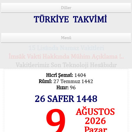
Diller
TÜRKİYE TAKVİMİ
Menü
15 Lisânda Namaz Vakitleri
İmsâk Vakti Hakkında Mühim Açıklama !..
Vakitlerimiz Son Teknoloji Hesâbıdır
Hicrî Şemsî:
1404
Rûmî:
27 Temmuz 1442
Hızır:
96
26 SAFER 1448
9
AĞUSTOS
2026
Pazar