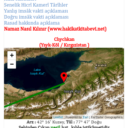
Senelik Hicrî Kamerî Târîhler
Yanlış imsâk vakti açıklaması
Doğru imsâk vakti açıklaması
Rasad hakkında açıklama
Namaz Nasıl Kılınır (www.hakikatkitabevi.net)
Chychkan
(Ysyk-Köl / Kırgızistan )
+
−
Leaflet
| Powered by
Esri
|
Earthstar Geographics
Arz :
42° 16' Kuzey,
Tûl :
77° 47' Doğu
Şehirden Çıkan
yeşil
hat , kıble istikâmetidir.