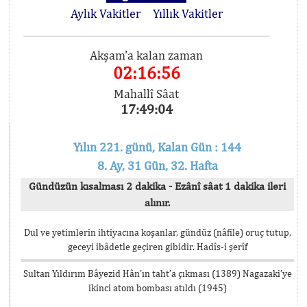
Aylık Vakitler
Yıllık Vakitler
Akşam'a kalan zaman
02:16:56
Mahallî Sâat
17:49:04
Yılın 221. günü, Kalan Gün : 144
8. Ay, 31 Gün, 32. Hafta
Gündüzün kısalması 2 dakika - Ezânî sâat 1 dakika ileri
alınır.
Dul ve yetimlerin ihtiyacına koşanlar, gündüz (nâfile) oruç tutup,
geceyi ibâdetle geçiren gibidir. Hadîs-i şerîf
Sultan Yıldırım Bâyezid Hân’ın taht’a çıkması (1389) Nagazaki’ye
ikinci atom bombası atıldı (1945)