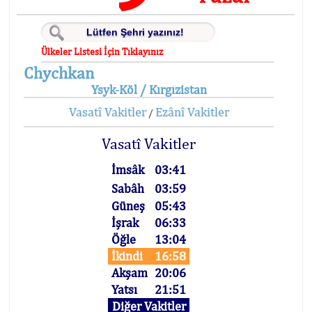
Ülkeler Listesi İçin Tıklayınız
Chychkan
Ysyk-Köl / Kırgızistan
Vasatî Vakitler
Ezânî Vakitler
/
Vasatî Vakitler
İmsâk
03:41
Sabâh
03:59
Güneş
05:43
İşrak
06:33
Öğle
13:04
İkindi
16:58
Akşam
20:06
Yatsı
21:51
Diğer Vakitler