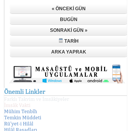
« ÖNCEKI GÜN
BUGÜN
SONRAKI GÜN »
TARIH
ARKA YAPRAK
Önemli Linkler
Farklı Takvim ve İmsâkiyeler
İmsâk Vakti
Mühim Tenbîh
Temkin Müddeti
Rü'yet-i Hilâl
Hilâl Rasadları